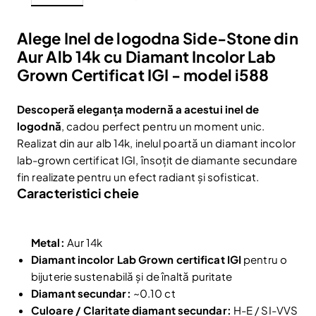
Fii la curent cu noutățile și promoțiile abonându-te
la newsletter-ul nostru.
Alege Inel de logodna Side-Stone din
Aur Alb 14k cu Diamant Incolor Lab
Email
Abonare
Grown Certificat IGI - model i588
Am citit și sunt de acord cu
Politica de confidentialitate
Descoperă eleganța modernă a acestui inel de
Nu mai afișa.
logodnă
, cadou perfect pentru un moment unic.
Realizat din aur alb 14k, inelul poartă un diamant incolor
lab-grown certificat IGI, însoțit de diamante secundare
fin realizate pentru un efect radiant și sofisticat.
Caracteristici cheie
Metal:
Aur 14k
Diamant incolor Lab Grown certificat IGI
pentru o
bijuterie sustenabilă și de înaltă puritate
Diamant secundar:
~0.10 ct
Culoare / Claritate diamant secundar:
H-E / SI-VVS