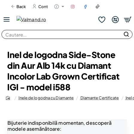
Back
Cont
Cautare...
Inel de logodna Side-Stone
din Aur Alb 14k cu Diamant
Incolor Lab Grown Certificat
IGI - model i588
Inele de logodna cu Diamante
Diamante Certificate
Inel
home
Bijuterie indisponibilă momentan, descoperă
modele asemănătoare: