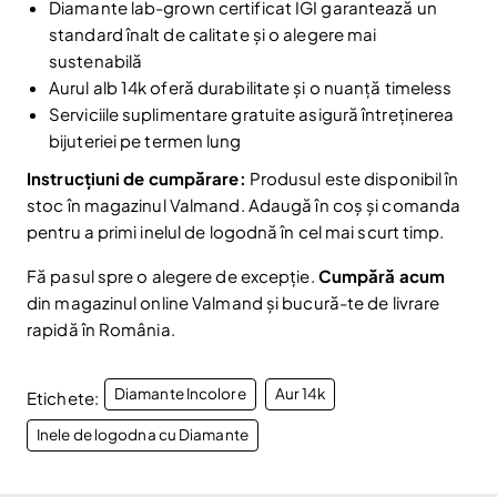
Diamante lab-grown certificat IGI garantează un
standard înalt de calitate și o alegere mai
sustenabilă
Aurul alb 14k oferă durabilitate și o nuanță timeless
Serviciile suplimentare gratuite asigură întreținerea
bijuteriei pe termen lung
Instrucțiuni de cumpărare:
Produsul este disponibil în
stoc în magazinul Valmand. Adaugă în coș și comanda
pentru a primi inelul de logodnă în cel mai scurt timp.
Fă pasul spre o alegere de excepție.
Cumpără acum
din magazinul online Valmand și bucură-te de livrare
rapidă în România.
Diamante Incolore
Aur 14k
Etichete:
Inele de logodna cu Diamante