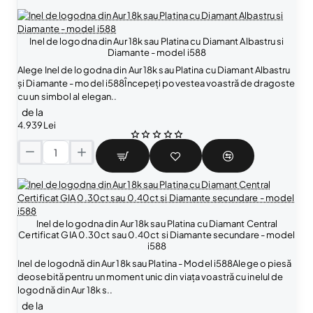
Inel de logodna din Aur 18k sau Platina cu Diamant Albastru si
Diamante - model i588
Alege Inel de logodna din Aur 18k sau Platina cu Diamant Albastru
și Diamante - model i588Începeți povestea voastră de dragoste
cu un simbol al elegan..
de la
4.939Lei
I
n
e
l
d
Inel de logodna din Aur 18k sau Platina cu Diamant Central
e
Certificat GIA 0.30ct sau 0.40ct si Diamante secundare - model
l
i588
o
Inel de logodnă din Aur 18k sau Platina - Model i588Alege o piesă
g
deosebită pentru un moment unic din viața voastră cu inelul de
o
logodnă din Aur 18k s..
d
n
de la