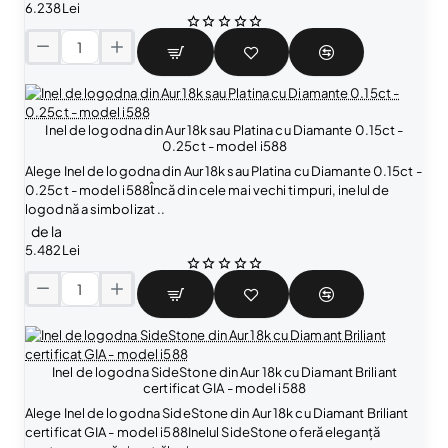
a
6.238Lei
d
i
I
n
n
A
e
u
l
r
Inel de logodna din Aur 18k sau Platina cu Diamante 0.15ct -
d
1
0.25ct - model i588
e
8
l
Alege Inel de logodna din Aur 18k sau Platina cu Diamante 0.15ct -
k
o
0.25ct - model i588Încă din cele mai vechi timpuri, inelul de
s
g
logodnă a simbolizat ..
a
o
de la
u
d
5.482Lei
P
n
l
a
a
I
d
t
n
i
i
e
n
n
l
A
a
Inel de logodna SideStone din Aur 18k cu Diamant Briliant
d
u
c
certificat GIA - model i588
e
r
u
l
Alege Inel de logodna SideStone din Aur 18k cu Diamant Briliant
1
D
o
certificat GIA - model i588Inelul SideStone oferă eleganță
8
i