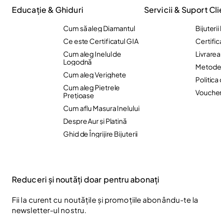
Educație & Ghiduri
Servicii & Suport Cli
Cum să aleg Diamantul
Bijuteri
Ce este Certificatul GIA
Certific
Cum aleg Inelul de
Livrare
Logodnă
Metode 
Cum aleg Verighete
Politica
Cum aleg Pietrele
Vouche
Preţioase
Cum aflu Masura Inelului
Despre Aur și Platină
Ghid de Îngrijire Bijuterii
Reduceri și noutăți doar pentru abonați
Fii la curent cu noutățile și promoțiile abonându-te la
newsletter-ul nostru.