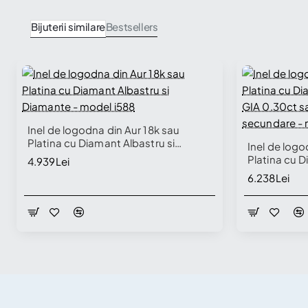
Bijuterii similare
Bestsellers
Inel de logodna din Aur 18k sau
Platina cu Diamant Albastru si
Inel de logo
Diamante - model i588
Platina cu D
4.939Lei
GIA 0.30ct 
6.238Lei
secundare -