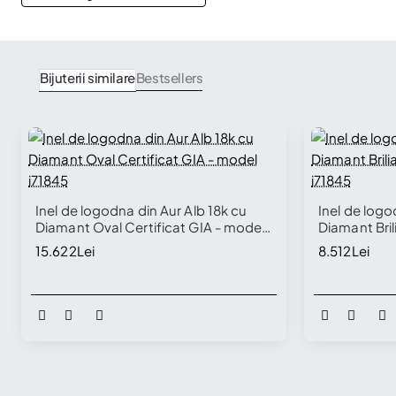
Bijuterii similare
Bestsellers
Inel de logodna din Aur Alb 18k cu
Inel de logo
Diamant Oval Certificat GIA - model
Diamant Brili
i71845
model i7184
15.622Lei
8.512Lei