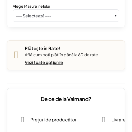
Alege Masura Inelului
Plătește în Rate!
Află cum poți plăti în până la 60 de rate.
Vezi toate opțiunile
De ce de la Valmand?
Prețuri de producător
Livrare g