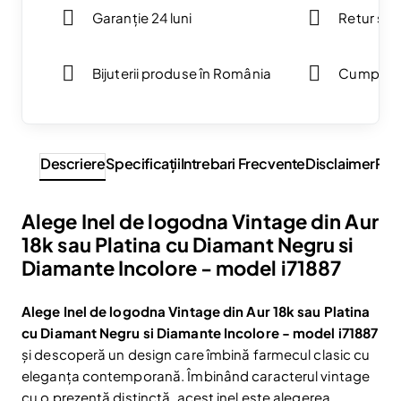
Garanție 24 luni
Retur simp
Bijuterii produse în România
Cumpărăt
Descriere
Specificaţii
Intrebari Frecvente
Disclaimer
Rev
Alege Inel de logodna Vintage din Aur
18k sau Platina cu Diamant Negru si
Diamante Incolore - model i71887
Alege Inel de logodna Vintage din Aur 18k sau Platina
cu Diamant Negru si Diamante Incolore - model i71887
și descoperă un design care îmbină farmecul clasic cu
eleganța contemporană. Îmbinând caracterul vintage
cu o prezență distinctă, acest inel este alegerea