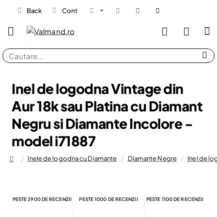
Back
Cont
Cautare...
Inel de logodna Vintage din
Aur 18k sau Platina cu Diamant
Negru si Diamante Incolore -
model i71887
Inele de logodna cu Diamante
Diamante Negre
Inel de l
home
PESTE 2900 DE RECENZII
PESTE 1000 DE RECENZII
PESTE 1100 DE RECENZII