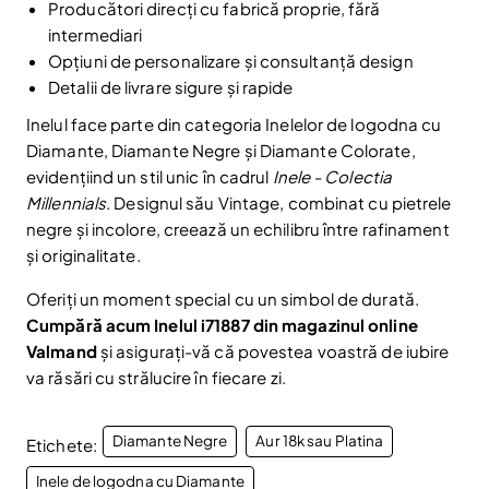
Producători direcți cu fabrică proprie, fără
Fii la curent cu noutățile și promoțiile abonându-te
la newsletter-ul nostru.
intermediari
Opțiuni de personalizare și consultanță design
Email
Abonare
Detalii de livrare sigure și rapide
Am citit și sunt de acord cu
Politica de confidentialitate
Inelul face parte din categoria Inelelor de logodna cu
Diamante, Diamante Negre și Diamante Colorate,
Nu mai afișa.
evidențiind un stil unic în cadrul
Inele - Colectia
Millennials
. Designul său Vintage, combinat cu pietrele
negre și incolore, creează un echilibru între rafinament
și originalitate.
Oferiți un moment special cu un simbol de durată.
Cumpără acum Inelul i71887 din magazinul online
Valmand
și asigurați-vă că povestea voastră de iubire
va răsări cu strălucire în fiecare zi.
Diamante Negre
Aur 18k sau Platina
Etichete:
Inele de logodna cu Diamante