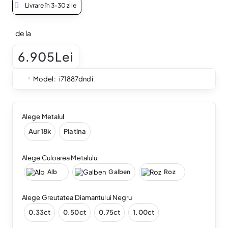
Livrare în 3-30 zile
de la
6.905Lei
Model:
i71887dndi
Alege Metalul
Aur 18k
Platina
Alege Culoarea Metalului
Alb
Galben
Roz
Alege Greutatea Diamantului Negru
0.33ct
0.50ct
0.75ct
1.00ct