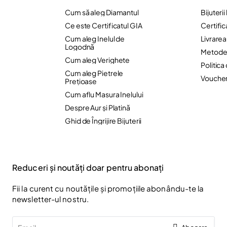
Cum să aleg Diamantul
Bijuteri
Ce este Certificatul GIA
Certific
Cum aleg Inelul de
Livrare
Logodnă
Metode 
Cum aleg Verighete
Politica
Cum aleg Pietrele
Vouche
Preţioase
Cum aflu Masura Inelului
Despre Aur și Platină
Ghid de Îngrijire Bijuterii
Reduceri și noutăți doar pentru abonați
Fii la curent cu noutățile și promoțiile abonându-te la
newsletter-ul nostru.
Email