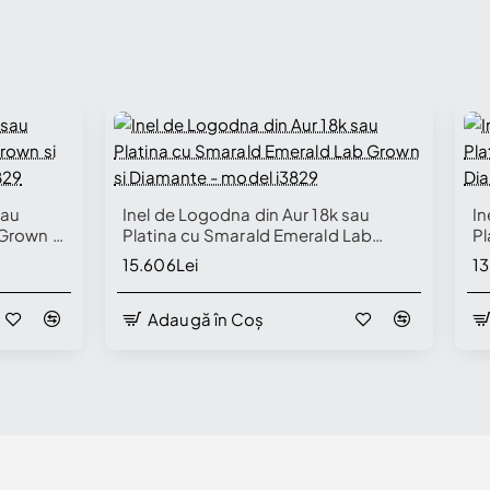
sau
Inel de Logodna din Aur 18k sau
In
 Grown si
Platina cu Smarald Emerald Lab
Pl
3829
Grown si Diamante - model i3829
si
15.606Lei
13
Adaugă în Coș