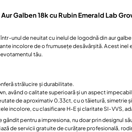
n Aur Galben 18k cu Rubin Emerald Lab Gro
ntr-unul de neuitat cu inelul de logodnă din aur galbe
mante incolore de o frumusețe desăvârșită. Acest inel 
devotamentul tău.
Reduceri și noutăți doar pentru a
feră strălucire și durabilitate.
Fii la curent cu noutățile și promoțiil
wn, având o calitate superioară și un aspect impecabil
abonându-te la newsletter-ul nostr
utate de aproximativ 0.33ct, cu o tăietură, simetrie ș
Email
le incolore, cu clasificare H-E și claritate SI-VVS, ad
Am citit și sunt de acord cu
Politica de
te gândit pentru a impresiona, nu doar prin designul să
confidentialitate
iază de servicii gratuite de curățare profesională, rodin