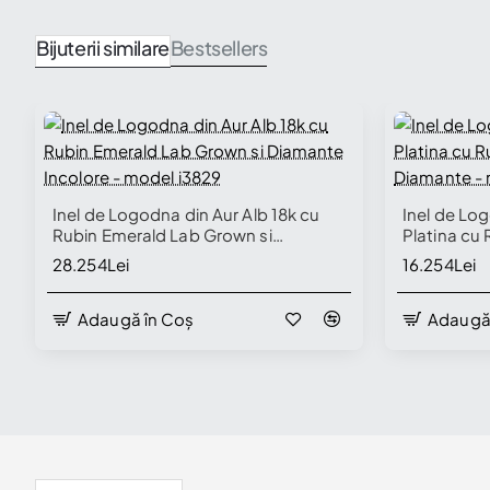
Bijuterii similare
Bestsellers
Inel de Logodna din Aur Alb 18k cu
Inel de Lo
Rubin Emerald Lab Grown si
Platina cu
Diamante Incolore - model i3829
si Diamant
Disponibil în Showroom
28.254Lei
16.254Lei
Adaugă în Coș
Adaugă
Vizualizate Recent