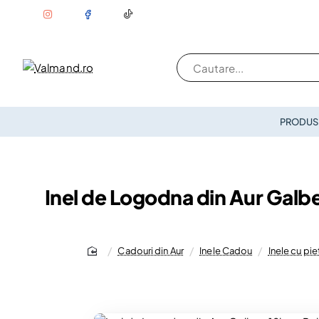
Cautare...
PRODUSE
Inel de Logodna din Aur Galb
Cadouri din Aur
Inele Cadou
Inele cu pi
home