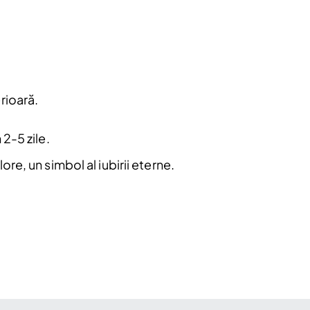
rioară.
 2-5 zile.
e, un simbol al iubirii eterne.