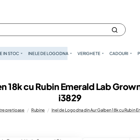
 IN STOC
INELE DE LOGODNA
VERIGHETE
CADOURI
P
en 18k cu Rubin Emerald Lab Grown
i3829
etre pretioase
Rubine
Inel de Logodna din Aur Galben 18k cu Rubin 