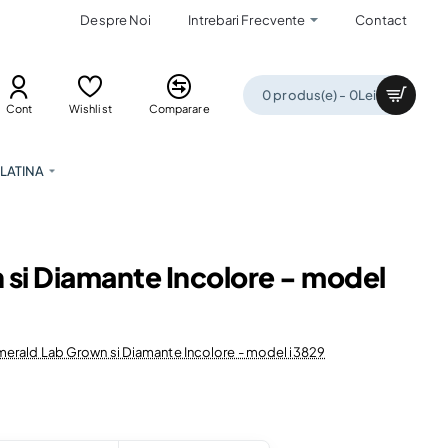
Despre Noi
Intrebari Frecvente
Contact
0 produs(e) - 0Lei
Cont
Wishlist
Comparare
LATINA
 si Diamante Incolore - model
Emerald Lab Grown si Diamante Incolore - model i3829