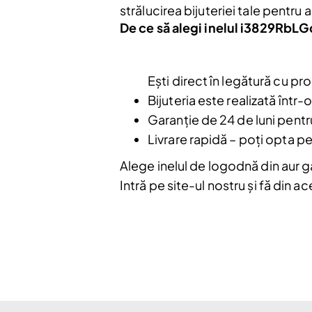
strălucirea bijuteriei tale pentru a
De ce să alegi inelul i3829RbLG
Nu mai afiș
Ești direct în legătură cu pro
Bijuteria este realizată într
Garanție de 24 de luni pentru
Livrare rapidă – poți opta pen
Alege inelul de logodnă din aur g
Intră pe site-ul nostru și fă din