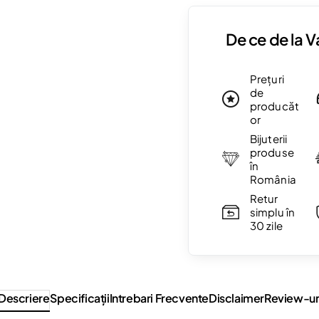
De ce de la 
Prețuri
de
producăt
or
Bijuterii
produse
în
România
Retur
simplu în
30 zile
Descriere
Specificaţii
Intrebari Frecvente
Disclaimer
Review-ur