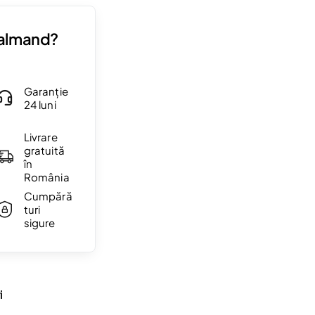
Valmand?
Garanție
24 luni
Livrare
gratuită
în
România
Cumpără
turi
sigure
i