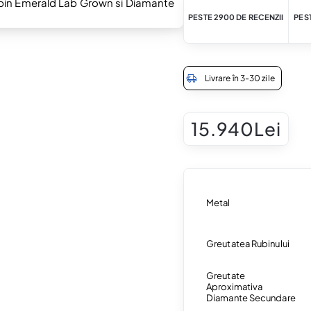
PESTE 2900 DE RECENZII
PEST
Livrare în 3-30 zile
15.940Lei
Metal
Greutatea Rubinului
Greutate
Aproximativa
Diamante Secundare