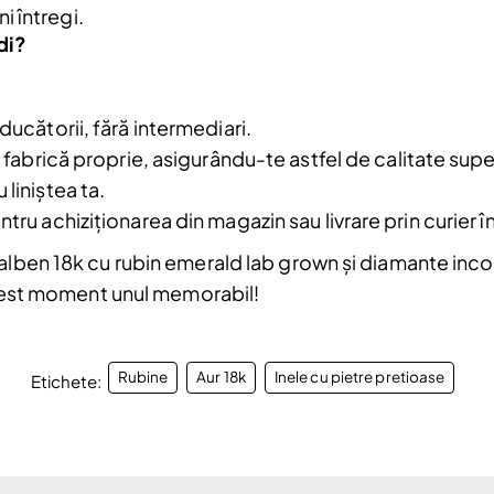
ni întregi.
di?
a.
ducătorii, fără intermediari.
-o fabrică proprie, asigurându-te astfel de calitate supe
 liniștea ta.
tru achiziționarea din magazin sau livrare prin curier în
alben 18k cu rubin emerald lab grown și diamante incolor
 acest moment unul memorabil!
Rubine
Aur 18k
Inele cu pietre pretioase
Etichete: