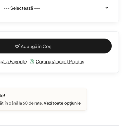
Adaugă în Coș
ă la Favorite
Compară acest Produs
te!
ăti în până la 60 de rate.
Vezi toate opțiunile