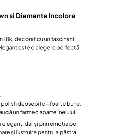
wn si Diamante Incolore
n 18k, decorat cu un fascinant
elegant este o alegere perfectă
bonați
e
.
u.
i polish deosebite – foarte bune.
augă un farmec aparte inelului.
Abonare
u elegant, dar și prin emoția pe
are și lustruire pentru a păstra