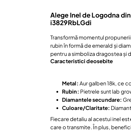
Alege Inel de Logodna di
i3829RbLGdi
Transformă momentul propunerii î
rubin în formă de emerald și dia
pentru a simboliza dragostea și 
Caracteristici deosebite
Metal:
Aur galben 18k, ce con
Rubin:
Pietrele sunt lab gro
Diamantele secundare:
Gre
Culoare/Claritate:
Diamante
Fiecare detaliu al acestui inel es
care o transmite. În plus, benefic