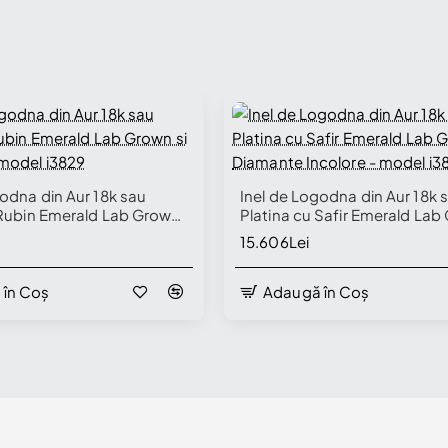
godna din Aur 18k sau
Inel de Logodna din Aur 18k 
 Rubin Emerald Lab Grown
Platina cu Safir Emerald Lab
e - model i3829
Diamante Incolore - model i
15.606Lei
 în Coș
Adaugă în Coș