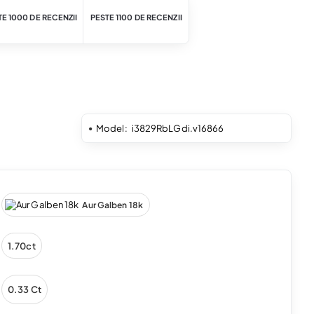
E 1000 DE RECENZII
PESTE 1100 DE RECENZII
Model:
i3829RbLGdi.v16866
Aur Galben 18k
1.70ct
0.33 Ct