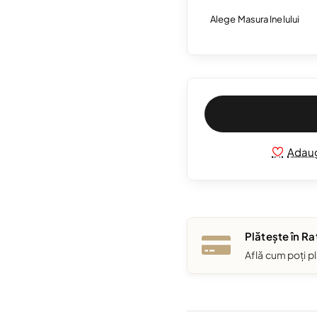
Alege Masura Inelului
Adaug
Plătește în Ra
Află cum poți pl