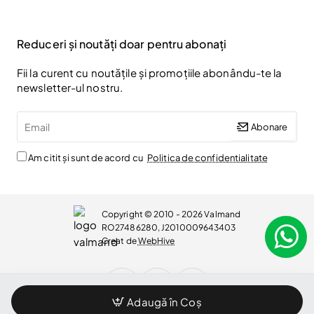
Reduceri și noutăți doar pentru abonați
Fii la curent cu noutățile și promoțiile abonându-te la
newsletter-ul nostru.
Email
Abonare
Am citit și sunt de acord cu
Politica de confidentialitate
Copyright © 2010 - 2026 Valmand
RO27486280, J2010009643403
Creat de
WebHive
Adaugă în Coș
WhatsApp