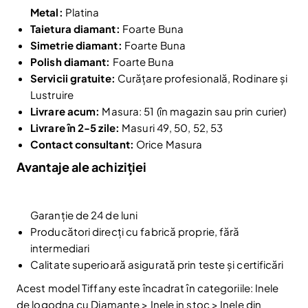
Metal:
Platina
Taietura diamant:
Foarte Buna
Simetrie diamant:
Foarte Buna
Polish diamant:
Foarte Buna
Servicii gratuite:
Curățare profesională, Rodinare și
Lustruire
Livrare acum:
Masura: 51 (în magazin sau prin curier)
Livrare în 2-5 zile:
Masuri 49, 50, 52, 53
Contact consultant:
Orice Masura
Avantaje ale achiziției
Reduceri și noutăți doar pentru abonați
Garanție de 24 de luni
Fii la curent cu noutățile și promoțiile abonându-te
Producători direcți cu fabrică proprie, fără
la newsletter-ul nostru.
intermediari
Email
Calitate superioară asigurată prin teste și certificări
Abonare
Acest model Tiffany este încadrat în categoriile: Inele
Am citit și sunt de acord cu
Politica de confidentialitate
de logodna cu Diamante > Inele in stoc > Inele din