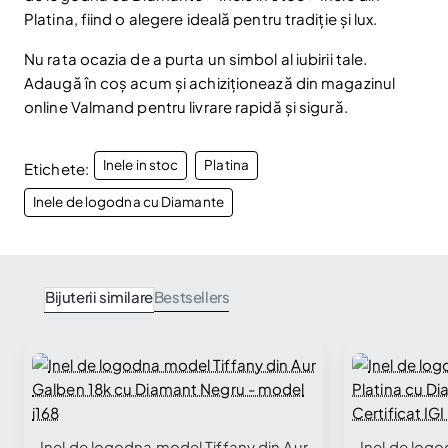
Nu mai afișa.
Platina, fiind o alegere ideală pentru tradiție și lux.
Nu rata ocazia de a purta un simbol al iubirii tale.
Adaugă în coș acum și achiziționează din magazinul
online Valmand pentru livrare rapidă și sigură.
Inele in stoc
Platina
Etichete:
Inele de logodna cu Diamante
Bijuterii similare
Bestsellers
Inel de logodna model Tiffany din Aur
Inel de logo