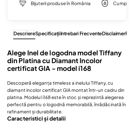
Bijuterii produse în România
Cumpărăt
Descriere
Specificaţii
Intrebari Frecvente
Disclaimer
Rev
Alege Inel de logodna model Tiffany
din Platina cu Diamant Incolor
certificat GIA - model i168
Descoperă eleganța timeless a inelului Tiffany, cu
diamant incolor certificat GIA montat într-un cadru din
platina. Modelul i168 este în stoc și reprezintă alegerea
perfectă pentru o logodnă memorabilă, înrădăcinată în
rafinament și durabilitate.
Caracteristici și detalii