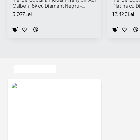
Galben 18k cu Diamant Negru -
Platina cu 
model i168
0.70ct Certi
3.077Lei
12.420Lei
Vizualizate Recent
Inel de logodna model Tiffany din Platina cu Diamant Incolor certificat GIA - model i168
12.610Lei