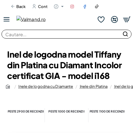
Back
Cont
Cautare...
Inel de logodna model Tiffany
din Platina cu Diamant Incolor
certificat GIA - model i168
Inele de logodna cu Diamante
Inele din Platina
Inel de lo
home
PESTE 2900 DE RECENZII
PESTE 1000 DE RECENZII
PESTE 1100 DE RECENZII