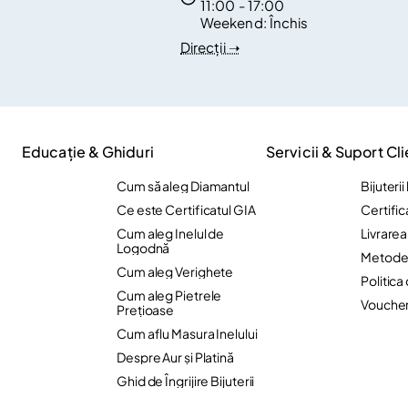
11:00 - 17:00
Weekend:
Închis
Direcții ➝
Educație & Ghiduri
Servicii & Suport Cli
Cum să aleg Diamantul
Bijuteri
Ce este Certificatul GIA
Certific
Cum aleg Inelul de
Livrare
Logodnă
Metode 
Cum aleg Verighete
Politica
Cum aleg Pietrele
Vouche
Preţioase
Cum aflu Masura Inelului
Despre Aur și Platină
Ghid de Îngrijire Bijuterii