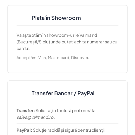
Plata în Showroom
Vă așteptăm în showroom-urile Valmand
(București/Sibiu) unde puteți achita numerar sau cu
cardul.
Acceptăm: Visa, Mastercard, Discover.
Transfer Bancar / PayPal
Transfer:
Solicitați o factură proformă la
sales@valmand.ro
.
PayPal:
Soluție rapidă și sigură pentru clienții