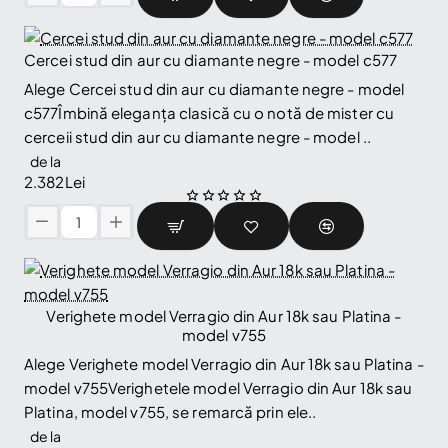
de
logodna
Cercei stud din aur cu diamante negre - model c577
model
🔥 Selling fast
Tiffany
Alege Cercei stud din aur cu diamante negre - model
din
c577Îmbină eleganța clasică cu o notă de mister cu
Aur
cerceii stud din aur cu diamante negre - model ..
18k
sau
de la
Platina
2.382Lei
cu
Diamant
Cercei
Certificat
stud
GIA
din
0.30ct
aur
sau
cu
Verighete model Verragio din Aur 18k sau Platina -
0.40ct
diamante
model v755
-
negre
model
Alege Verighete model Verragio din Aur 18k sau Platina -
-
i168
model v755Verighetele model Verragio din Aur 18k sau
model
Platina, model v755, se remarcă prin ele..
c577
de la