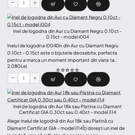
0.25ct
Verighete
-
clasice
model
din
i060
Aur
18k
Inel de logodna din Aur cu Diamant Negru 0.10ct -
sau
0.15ct - model i004
Platina
Inelul de logodna i004Dn din Aur cu Diamant Negru
cu
0.10ct - 0.15ct este o bijuterie deosebita, perfecta
Diamante
pentru a marca un moment important din viata ta..
-
2.080Lei
model
v0801
Inel
de
logodna
din
Aur
Inel de logodna din Aur 18k sau Platina cu Diamant
cu
Certificat GIA 0.30ct sau 0.40ct - model i114
Diamant
Alege Inelul de logodnă din Aur 18k sau Platină cu
Negru
Diamant Certificat GIA - model i114Îți dorești un inel de
0.10ct
-