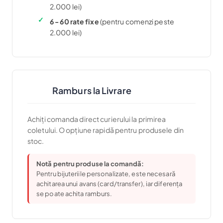
2.000 lei)
6 - 60 rate fixe
(pentru comenzi peste
2.000 lei)
Ramburs la Livrare
Achiți comanda direct curierului la primirea
coletului. O opțiune rapidă pentru produsele din
stoc.
Notă pentru produse la comandă:
Pentru bijuteriile personalizate, este necesară
achitarea unui avans (card/transfer), iar diferența
se poate achita ramburs.