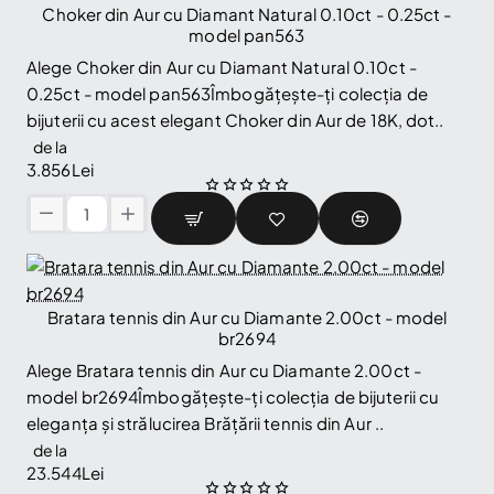
Aur
Choker din Aur cu Diamant Natural 0.10ct - 0.25ct -
🔥 Selling fast
18k
model pan563
sau
Alege Choker din Aur cu Diamant Natural 0.10ct -
Platina
0.25ct - model pan563Îmbogățește-ți colecția de
cu
bijuterii cu acest elegant Choker din Aur de 18K, dot..
Diamant
Central
de la
Certificat
3.856Lei
GIA
0.30ct
Choker
sau
din
0.40ct
Aur
si
cu
Diamante
Diamant
Bratara tennis din Aur cu Diamante 2.00ct - model
secundare
Natural
br2694
-
0.10ct
model
Alege Bratara tennis din Aur cu Diamante 2.00ct -
-
i1420
model br2694Îmbogățește-ți colecția de bijuterii cu
0.25ct
eleganța și strălucirea Brățării tennis din Aur ..
-
model
de la
pan563
23.544Lei