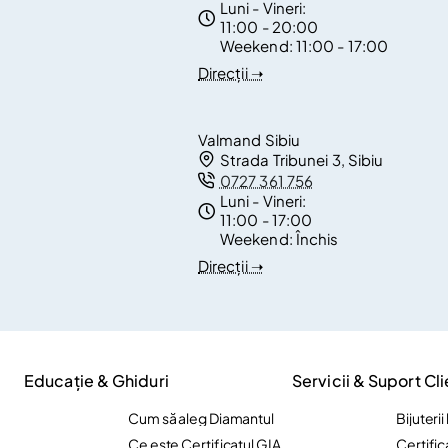
Luni - Vineri:
11:00 - 20:00
Weekend:
11:00 - 17:00
Direcții ➝
Valmand Sibiu
Strada Tribunei 3, Sibiu
0727 361 756
Luni - Vineri:
11:00 - 17:00
Weekend:
Închis
Direcții ➝
Educație & Ghiduri
Servicii & Suport Cli
Cum să aleg Diamantul
Bijuteri
Ce este Certificatul GIA
Certific