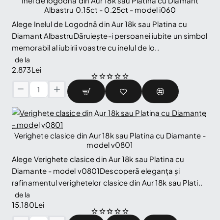
Inel de logodna din Aur 18k sau Platina cu Diamant
Platina
Albastru 0.15ct - 0.25ct - model i060
cu
Alege Inelul de Logodnă din Aur 18k sau Platina cu
Diamante
Diamant AlbastruDăruiește-i persoanei iubite un simbol
-
memorabil al iubirii voastre cu inelul de lo..
model
v211
de la
2.873Lei
Inel
de
logodna
din
Aur
Verighete clasice din Aur 18k sau Platina cu Diamante -
18k
model v0801
sau
Alege Verighete clasice din Aur 18k sau Platina cu
Platina
Diamante - model v0801Descoperă eleganța și
cu
rafinamentul verighetelor clasice din Aur 18k sau Plati..
Diamant
Albastru
de la
0.15ct
15.180Lei
-