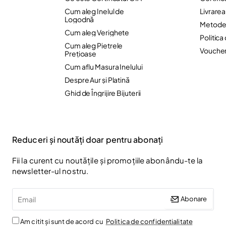
Cum aleg Inelul de
Livrare
Logodnă
Metode 
Cum aleg Verighete
Politica
Cum aleg Pietrele
Vouche
Preţioase
Cum aflu Masura Inelului
Despre Aur și Platină
Ghid de Îngrijire Bijuterii
Reduceri și noutăți doar pentru abonați
Fii la curent cu noutățile și promoțiile abonându-te la
newsletter-ul nostru.
Email
Abonare
Am citit și sunt de acord cu
Politica de confidentialitate