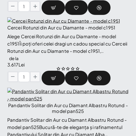
Bratara
tennis
din
Cercei Rotunzi din Aur cu Diamante - model c1951
Aur
🔥 Selling fast
cu
Alege Cercei Rotunzi din Aur cu Diamante - model
Diamante
c1951Îi poți oferi celei dragi un cadou special cu Cerceii
Reduceri și noutăți doar pentru abonați
2.00ct
Rotunzi din Aur cu Diamante - model c1951,..
-
Fii la curent cu noutățile și promoțiile abonându-te
model
de la
la newsletter-ul nostru.
br2694
3.617Lei
Email
Abonare
Cercei
Am citit și sunt de acord cu
Politica de confidentialitate
Rotunzi
din
Nu mai afișa.
Aur
cu
Pandantiv Solitar din Aur cu Diamant Albastru Rotund -
Diamante
model pan525
-
Pandantiv Solitar din Aur cu Diamant Albastru Rotund -
model
model pan525Bucură-te de eleganța și rafinamentul
c1951
Pandantivului Solitar din Aur cu Diamant Alba..