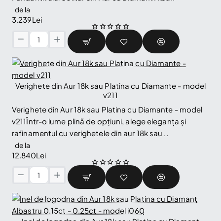
de la
3.239Lei
Pandantiv
Solitar
din
Aur
cu
Verighete din Aur 18k sau Platina cu Diamante - model
Diamant
v211
Albastru
Verighete din Aur 18k sau Platina cu Diamante - model
Rotund
v211Într-o lume plină de opțiuni, alege eleganța și
-
rafinamentul cu verighetele din aur 18k sau ..
model
pan525
de la
12.840Lei
Verighete
din
Aur
18k
sau