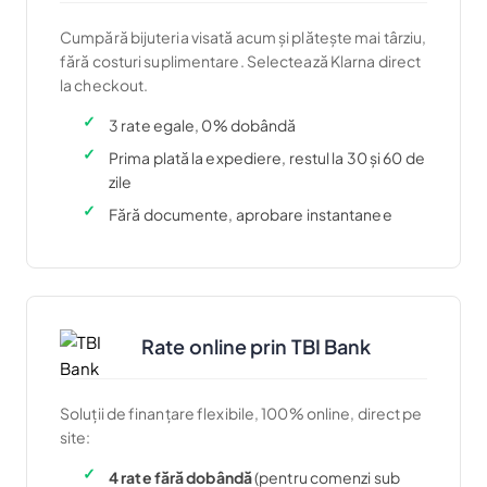
Cumpără bijuteria visată acum și plătește mai târziu,
fără costuri suplimentare. Selectează Klarna direct
la checkout.
3 rate egale, 0% dobândă
Prima plată la expediere, restul la 30 și 60 de
zile
Fără documente, aprobare instantanee
Rate online prin TBI Bank
Soluții de finanțare flexibile, 100% online, direct pe
site:
4 rate fără dobândă
(pentru comenzi sub