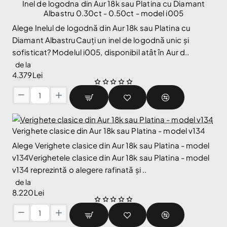
Diamante
Inel de logodna din Aur 18k sau Platina cu Diamant
Incolore
Albastru 0.30ct - 0.50ct - model i005
si
Alege Inelul de logodnă din Aur 18k sau Platina cu
Diamante
Diamant AlbastruCauți un inel de logodnă unic și
Albastre
sofisticat? Modelul i005, disponibil atât în Aur d..
-
model
de la
c652
4.379Lei
Inel
de
logodna
Verighete clasice din Aur 18k sau Platina - model v134
din
Aur
Alege Verighete clasice din Aur 18k sau Platina - model
18k
v134Verighetele clasice din Aur 18k sau Platina - model
sau
v134 reprezintă o alegere rafinată și ..
Platina
cu
de la
Diamant
8.220Lei
Albastru
0.30ct
Verighete
-