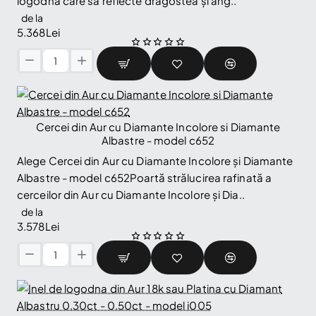
logodnă care să reflecte dragostea și ang..
0.15ct
de la
-
5.368Lei
model
i004
Inel
de
logodna
din
Aur
Cercei din Aur cu Diamante Incolore si Diamante
🔥 Selling fast
18k
Albastre - model c652
sau
Alege Cercei din Aur cu Diamante Incolore și Diamante
Platina
Albastre - model c652Poartă strălucirea rafinată a
cu
cerceilor din Aur cu Diamante Incolore și Dia..
Diamant
Certificat
de la
GIA
3.578Lei
0.30ct
sau
Cercei
0.40ct
din
-
Aur
model
cu
i114