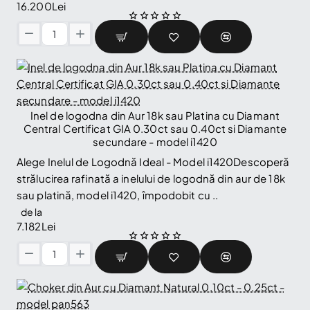
16.200Lei
Verighete
model
Verragio
din
Aur
18k
Inel de logodna din Aur 18k sau Platina cu Diamant
🔥 Selling fast
sau
Central Certificat GIA 0.30ct sau 0.40ct si Diamante
Platina
secundare - model i1420
-
Alege Inelul de Logodnă Ideal - Model i1420Descoperă
model
strălucirea rafinată a inelului de logodnă din aur de 18k
v755
sau platină, model i1420, împodobit cu ..
de la
7.182Lei
Inel
de
logodna
din