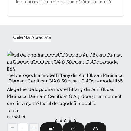
internaționali, cu protecția cumpărătorului inclusă.
Cele Mai Apreciate
Inel de logodna model Tiffany din Aur 18k sau Platina cu
🔥 Selling fast
Diamant Certificat GIA 0.30ct sau 0.40ct - model i168
Alege Inel de logodnă model Tiffany din Aur 18k sau
Platina cu Diamant Certificat GIAÎți dorești un moment
unic în viața ta? Inelul de logodnă model T..
de la
5.368Lei
Inel