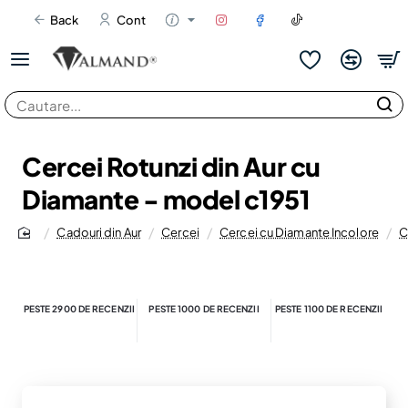
Back
Cont
Cautare...
Cercei Rotunzi din Aur cu
Diamante - model c1951
Cadouri din Aur
Cercei
Cercei cu Diamante Incolore
C
home
PESTE 2900 DE RECENZII
PESTE 1000 DE RECENZII
PESTE 1100 DE RECENZII