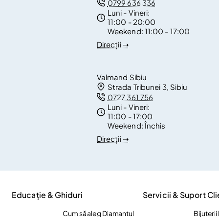
0799 636 336
Luni - Vineri:
11:00 - 20:00
Weekend:
11:00 - 17:00
Direcții ➝
Valmand Sibiu
Strada Tribunei 3, Sibiu
0727 361 756
Luni - Vineri:
11:00 - 17:00
Weekend:
Închis
Direcții ➝
Educație & Ghiduri
Servicii & Suport Cli
Cum să aleg Diamantul
Bijuteri