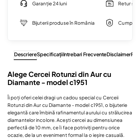
Garanție 24 luni
Retur simp
Bijuterii produse în România
Cumpărăt
Descriere
Specificaţii
Intrebari Frecvente
Disclaimer
Rev
Alege Cercei Rotunzi din Aur cu
Diamante - model c1951
Îi poți oferi celei dragi un cadou special cu Cerceii
Rotunzi din Aur cu Diamante - model c1951, o bijuterie
elegantă care îmbină rafinamentul aurului cu strălucirea
diamantelor incolore. Acești cercei au dimensiunea
perfectă de 10 mm, ce îi face potriviți pentru orice
ocazie, de la un eveniment formal la o ieșire casuală.