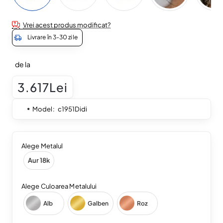
Vrei acest produs modificat?
Livrare în 3-30 zile
de la
3.617Lei
Model:
c1951Didi
Alege Metalul
Aur 18k
Alege Culoarea Metalului
Alb
Galben
Roz