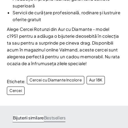
la newsletter-ul nostru.
superioară
Servicii de curățare profesională, rodinare și lustruire
Email
Abonare
oferite gratuit
Am citit și sunt de acord cu
Politica de confidentialitate
Alege Cercei Rotunzi din Aur cu Diamante - model
Nu mai afișa.
c1951 pentru a adăuga o bijuterie deosebită în colecția
ta sau pentru a surprinde pe cineva drag. Disponibili
acum în magazinul online Valmand, aceste cercei sunt
alegerea perfectă pentru un cadou memorabil. Nu rata
ocazia de a înfrumuseța zilele speciale!
Cercei cu Diamante Incolore
Aur 18K
Etichete:
Cercei
Bijuterii similare
Bestsellers