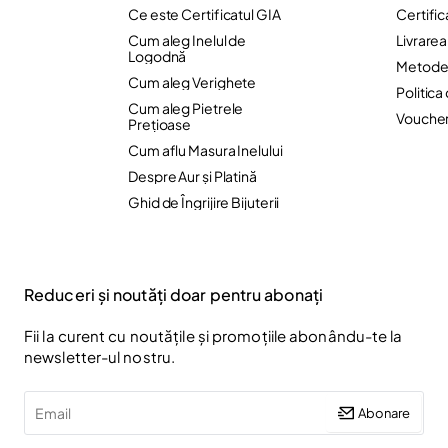
Ce este Certificatul GIA
Certific
Cum aleg Inelul de
Livrare
Logodnă
Metode 
Cum aleg Verighete
Politica
Cum aleg Pietrele
Vouche
Preţioase
Cum aflu Masura Inelului
Despre Aur și Platină
Ghid de Îngrijire Bijuterii
Reduceri și noutăți doar pentru abonați
Fii la curent cu noutățile și promoțiile abonându-te la
newsletter-ul nostru.
Email
Abonare