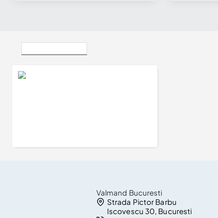
Vizualizate Recent
Cercei Rotunzi din Aur cu Diamante - model c1951
3.617Lei
Valmand Bucuresti
Strada Pictor Barbu
Iscovescu 30, Bucuresti