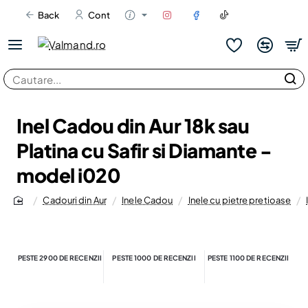
Back
Cont
Cautare...
Inel Cadou din Aur 18k sau
Platina cu Safir si Diamante -
model i020
Cadouri din Aur
Inele Cadou
Inele cu pietre pretioase
home
PESTE 2900 DE RECENZII
PESTE 1000 DE RECENZII
PESTE 1100 DE RECENZII