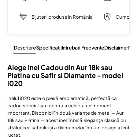
Bijuterii produse în România
Cumpărăt
Descriere
Specificaţii
Intrebari Frecvente
Disclaimer
Rev
Alege Inel Cadou din Aur 18k sau
Platina cu Safir si Diamante - model
i020
Inelul i020 este o piesă emblematică, perfectă ca
cadou special sau pentru a celebra un moment
important. Disponibil în două variante de metal — Aur
18k sau Platina — acest inel îmbină eleganța clasică cu
strălucirea safirului și a diamantelor într-un design atent
lucrat.