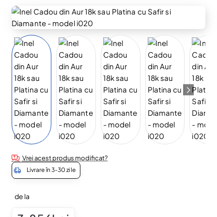
🔥 Selling fast
Vrei acest produs modificat?
Livrare în 3-30 zile
de la