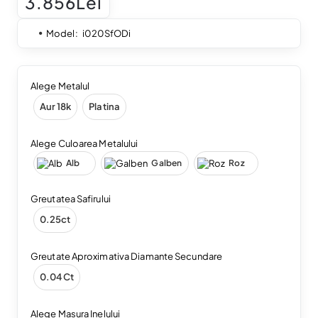
3.856Lei
Model:
i020SfODi
Alege Metalul
Aur 18k
Platina
Alege Culoarea Metalului
Alb
Galben
Roz
Greutatea Safirului
0.25ct
Greutate Aproximativa Diamante Secundare
0.04 Ct
Alege Masura Inelului