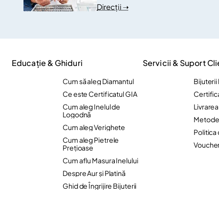
Direcții ➝
Educație & Ghiduri
Servicii & Suport Cli
Cum să aleg Diamantul
Bijuteri
Ce este Certificatul GIA
Certific
Cum aleg Inelul de
Livrare
Logodnă
Metode 
Cum aleg Verighete
Politica
Cum aleg Pietrele
Vouche
Preţioase
Cum aflu Masura Inelului
Despre Aur și Platină
Ghid de Îngrijire Bijuterii