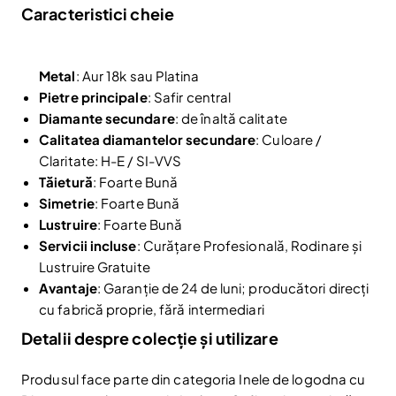
Caracteristici cheie
Metal
: Aur 18k sau Platina
Pietre principale
: Safir central
Diamante secundare
: de înaltă calitate
Calitatea diamantelor secundare
: Culoare /
Claritate: H-E / SI-VVS
Tăietură
: Foarte Bună
Simetrie
: Foarte Bună
Lustruire
: Foarte Bună
Servicii incluse
: Curățare Profesională, Rodinare și
Reduceri și noutăți doar pentru abonați
Lustruire Gratuite
Fii la curent cu noutățile și promoțiile abonându-te
Avantaje
: Garanție de 24 de luni; producători direcți
la newsletter-ul nostru.
cu fabrică proprie, fără intermediari
Email
Detalii despre colecție și utilizare
Abonare
Am citit și sunt de acord cu
Politica de confidentialitate
Produsul face parte din categoria Inele de logodna cu