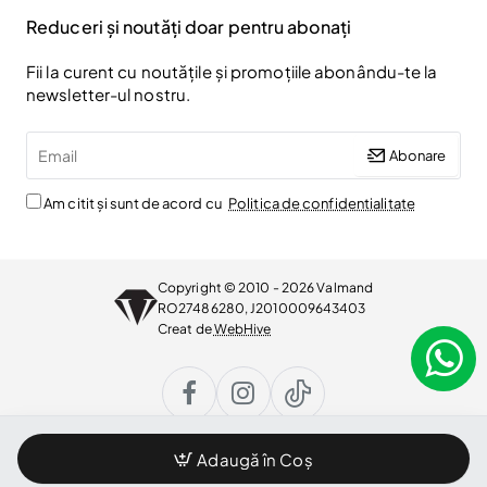
Reduceri și noutăți doar pentru abonați
Fii la curent cu noutățile și promoțiile abonându-te la
newsletter-ul nostru.
Email
Abonare
Am citit și sunt de acord cu
Politica de confidentialitate
Copyright © 2010 - 2026 Valmand
RO27486280, J2010009643403
Creat de
WebHive
Adaugă în Coș
WhatsApp