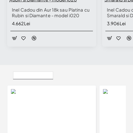
Inel Cadou din Aur 18k sau Platina cu
Inel Cadou d
Rubin si Diamante - model i020
Smarald si 
4.662Lei
3.906Lei
Vizualizate Recent
Inel Cadou din Aur 18k sau Platina cu Safir si Diamante - model i020
3.856Lei