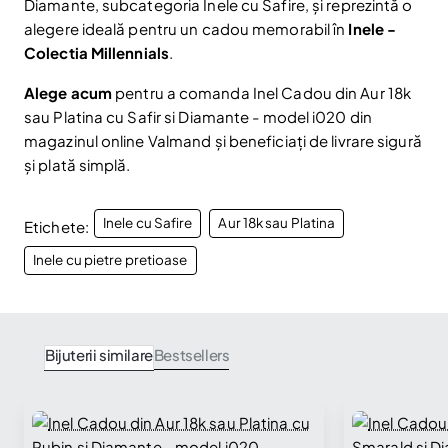
Diamante, subcategoria Inele cu Safire, și reprezintă o
Nu mai afișa.
alegere ideală pentru un cadou memorabil în
Inele -
Colectia Millennials
.
Alege acum
pentru a comanda Inel Cadou din Aur 18k
sau Platina cu Safir si Diamante - model i020 din
magazinul online Valmand și beneficiați de livrare sigură
și plată simplă.
Inele cu Safire
Aur 18k sau Platina
Etichete:
Inele cu pietre pretioase
Bijuterii similare
Bestsellers