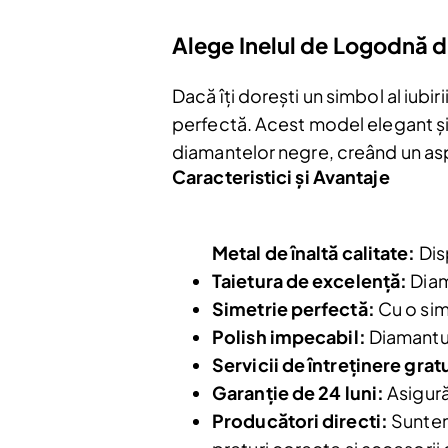
Alege Inelul de Logodnă d
Dacă îți dorești un simbol al iubi
perfectă. Acest model elegant și 
diamantelor negre, creând un asp
Caracteristici și Avantaje
Metal de înaltă calitate:
Disp
Taietura de excelență:
Diam
Simetrie perfectă:
Cu o sime
Polish impecabil:
Diamantul 
Servicii de întreținere grat
Garanție de 24 luni:
Asigură
Producători directi:
Suntem 