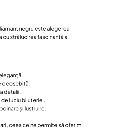
cu diamant negru este alegerea
 cu strălucirea fascinantă a
bonați
e
 eleganță.
u.
re deosebită.
a detalii.
Abonare
e luciu bijuteriei.
dinare și lustruire.
ari, ceea ce ne permite să oferim