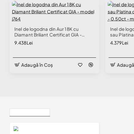
Inel de logodna din Aur 18K cu
Inel de log
Diamant Briliant Certificat GIA -
sau Platin
model i764
0.30ct - 0
9.438Lei
4.379Lei
Adaugă în Coș
Adaugă
Vizualizate Recent