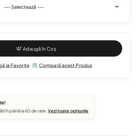
Adaugă în Coș
ă la Favorite
Compară acest Produs
te!
ăti în până la 60 de rate.
Vezi toate opțiunile