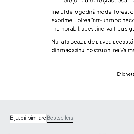
prețuri corecte și accesorii 
Nu mai afiș
Inelul de logodnă model forest c
exprime iubirea într-un mod necon
memorabil, acest inel va fi cu sig
Nu rata ocazia de a avea această 
din magazinul nostru online Valman
Etichet
Bijuterii similare
Bestsellers