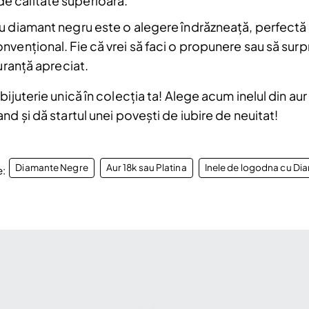
de calitate superioară.
a.
u diamant negru este o alegere îndrăzneață, perfectă p
vențional. Fie că vrei să faci o propunere sau să surp
uranță apreciat.
bijuterie unică în colecția ta! Alege acum inelul din a
d și dă startul unei povești de iubire de neuitat!
Diamante Negre
Aur 18k sau Platina
Inele de logodna cu Di
e: