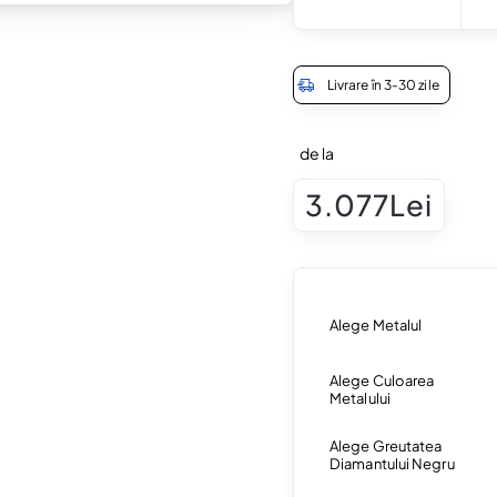
🔥 Selling fast
Livrare în 3-30 zile
de la
3.077Lei
Alege Metalul
Alege Culoarea
Metalului
Alege Greutatea
Diamantului Negru