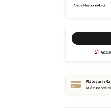
Alege Masura Inelului
Adaug
Plătește în Ra
Află cum poți pl