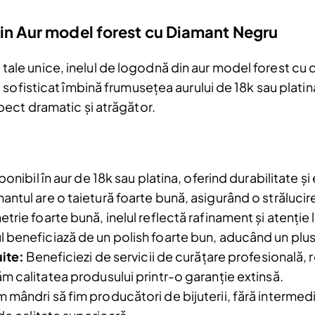
in Aur model forest cu Diamant Negru
rii tale unice, inelul de logodnă din aur model forest 
sofisticat îmbină frumusețea aurului de 18k sau platina
ect dramatic și atrăgător.
Reduceri și noutăți doar pentru a
Fii la curent cu noutățile și promoțiil
onibil în aur de 18k sau platina, oferind durabilitate și
abonându-te la newsletter-ul nostr
antul are o taietură foarte bună, asigurând o străluci
trie foarte bună, inelul reflectă rafinament și atenție l
Email
beneficiază de un polish foarte bun, aducând un plus d
Am citit și sunt de acord cu
Politica de
uite:
Beneficiezi de servicii de curățare profesională, ro
confidentialitate
m calitatea produsului printr-o garanție extinsă.
mândri să fim producători de bijuterii, fără intermedi