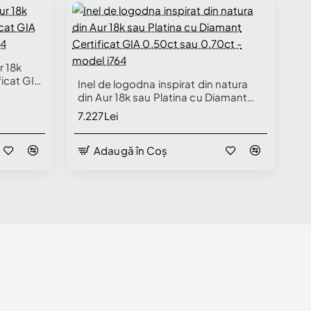
r 18k
ficat GIA
Inel de logodna inspirat din natura
764
din Aur 18k sau Platina cu Diamant
Certificat GIA 0.50ct sau 0.70ct -
7.227Lei
model i764
Adaugă în Coș