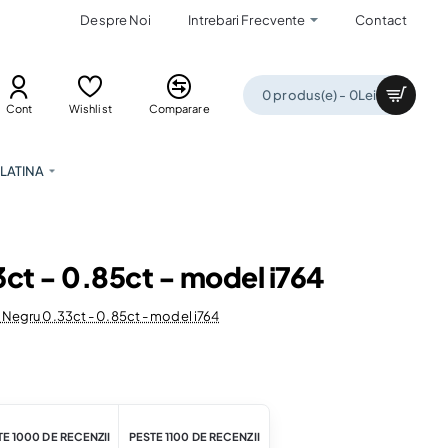
Despre Noi
Intrebari Frecvente
Contact
0 produs(e) - 0Lei
Cont
Wishlist
Comparare
LATINA
3ct - 0.85ct - model i764
 Negru 0.33ct - 0.85ct - model i764
E 1000 DE RECENZII
PESTE 1100 DE RECENZII