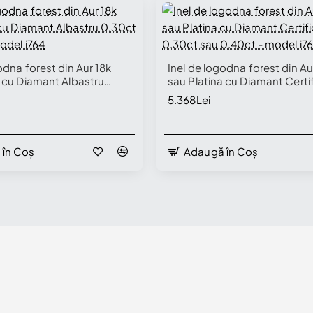
odna forest din Aur 18k
Inel de logodna forest din Au
a cu Diamant Albastru
sau Platina cu Diamant Certi
.50ct - model i764
0.30ct sau 0.40ct - model i
5.368Lei
 în Coș
Adaugă în Coș