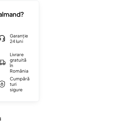
Valmand?
Garanție
24 luni
Livrare
gratuită
în
România
Cumpără
turi
sigure
i