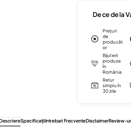
De ce de la 
Prețuri
de
producăt
or
Bijuterii
produse
în
România
Retur
simplu în
30 zile
Descriere
Specificaţii
Intrebari Frecvente
Disclaimer
Review-ur