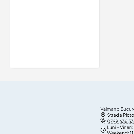
Inel de logodna din Aur model forest cu Diamant Negru 0.33ct - 0.85ct - model i764
3.077Lei
Valmand Bucure
Strada Picto
0799 636 3
Luni - Vineri:
Weekend:
1