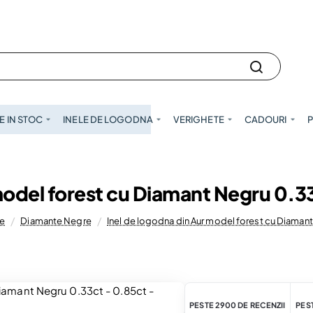
 IN STOC
INELE DE LOGODNA
VERIGHETE
CADOURI
P
model forest cu Diamant Negru 0.3
te
Diamante Negre
Inel de logodna din Aur model forest cu Diamant
PESTE 2900 DE RECENZII
PEST