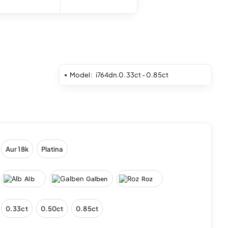
Model:
i764dn.0.33ct - 0.85ct
Aur 18k
Platina
Alb
Galben
Roz
0.33ct
0.50ct
0.85ct