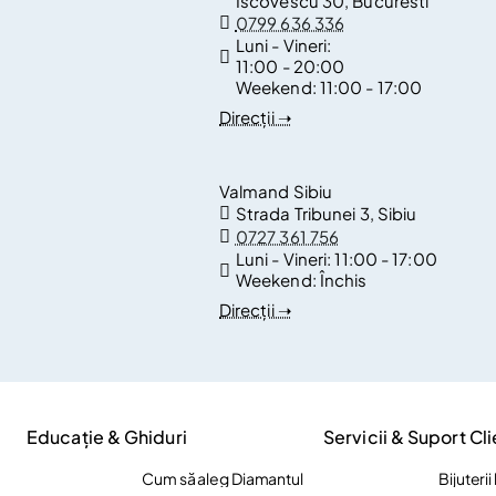
Iscovescu 30, Bucuresti
0799 636 336
Luni - Vineri:
11:00 - 20:00
Weekend:
11:00 - 17:00
Direcții ➝
Valmand Sibiu
Strada Tribunei 3, Sibiu
0727 361 756
Luni - Vineri:
11:00 - 17:00
Weekend:
Închis
Direcții ➝
Educație & Ghiduri
Servicii & Suport Cli
Cum să aleg Diamantul
Bijuteri