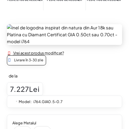
Vrei acest produs modificat?
Livrare în 3-30 zile
de la
7.227Lei
Model:
i764.GIA0.5-0.7
Alege Metalul