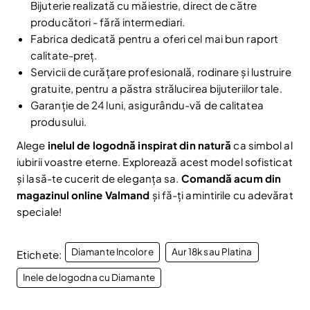
Bijuterie realizată cu măiestrie, direct de către
la newsletter-ul nostru.
producători - fără intermediari.
Email
Abonare
Fabrica dedicată pentru a oferi cel mai bun raport
calitate-preț.
Am citit și sunt de acord cu
Politica de confidentialitate
Servicii de curățare profesională, rodinare și lustruire
Nu mai afișa.
gratuite, pentru a păstra strălucirea bijuteriilor tale.
Garanție de 24 luni, asigurându-vă de calitatea
produsului.
Alege
inelul de logodnă inspirat din natură
ca simbol al
iubirii voastre eterne. Explorează acest model sofisticat
și lasă-te cucerit de eleganța sa.
Comandă acum din
magazinul online Valmand
și fă-ți amintirile cu adevărat
speciale!
Diamante Incolore
Aur 18k sau Platina
Etichete:
Inele de logodna cu Diamante