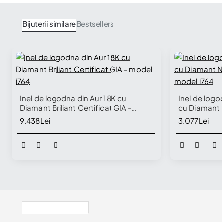
Bijuterii similare
Bestsellers
Inel de logodna din Aur 18K cu
Inel de logo
Diamant Briliant Certificat GIA -
cu Diamant 
model i764
model i764
9.438Lei
3.077Lei
Vizualizate Recent