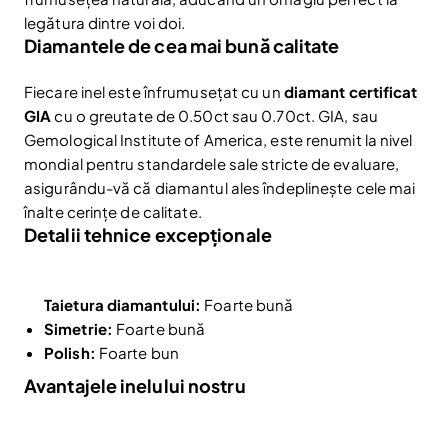
legătura dintre voi doi.
Diamantele de cea mai bună calitate
Fiecare inel este înfrumusețat cu un
diamant certificat
GIA
cu o greutate de 0.50ct sau 0.70ct. GIA, sau
Gemological Institute of America, este renumit la nivel
mondial pentru standardele sale stricte de evaluare,
asigurându-vă că diamantul ales îndeplinește cele mai
înalte cerințe de calitate.
Detalii tehnice excepționale
Taietura diamantului:
Foarte bună
Simetrie:
Foarte bună
Polish:
Foarte bun
Avantajele inelului nostru
Reduceri și noutăți doar pentru abonați
Fii la curent cu noutățile și promoțiile abonându-te