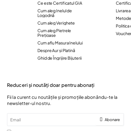
Ce este Certificatul GIA
Certific
Cum aleg Inelul de
Livrare
Logodnă
Metode 
Cum aleg Verighete
Politica
Cum aleg Pietrele
Vouche
Preţioase
Cum aflu Masura Inelului
Despre Aur și Platină
Ghid de Îngrijire Bijuterii
Reduceri și noutăți doar pentru abonați
Fii la curent cu noutățile și promoțiile abonându-te la
newsletter-ul nostru.
Email
Abonare