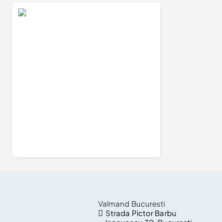
Inel de logodna inspirat din natura din Aur 18k sau Platina cu Diamant Certificat GIA 0.50ct sau 0.70ct - model i764
7.227Lei
Valmand Bucuresti
Strada Pictor Barbu