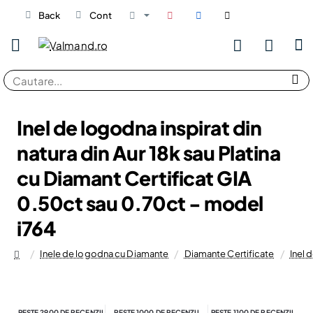
Back
Cont
Cautare...
Inel de logodna inspirat din
natura din Aur 18k sau Platina
cu Diamant Certificat GIA
0.50ct sau 0.70ct - model
i764
Inele de logodna cu Diamante
Diamante Certificate
Inel 
home
PESTE 2900 DE RECENZII
PESTE 1000 DE RECENZII
PESTE 1100 DE RECENZII