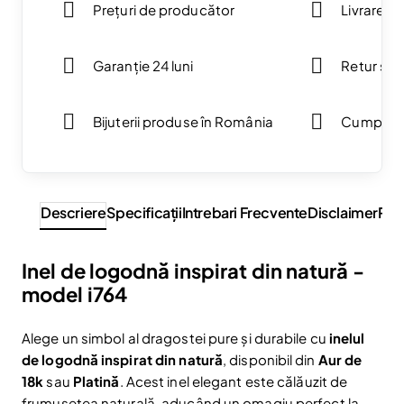
Prețuri de producător
Livrare g
Garanție 24 luni
Retur simp
Bijuterii produse în România
Cumpărăt
Descriere
Specificaţii
Intrebari Frecvente
Disclaimer
Rev
Inel de logodnă inspirat din natură -
model i764
Alege un simbol al dragostei pure și durabile cu
inelul
de logodnă inspirat din natură
, disponibil din
Aur de
18k
sau
Platină
. Acest inel elegant este călăuzit de
frumusețea naturală, aducând un omagiu perfect la