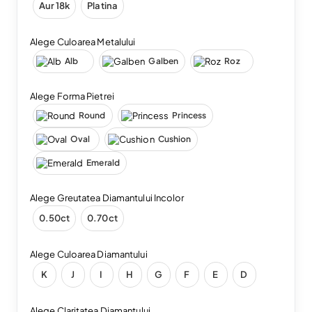
Aur 18k
Platina
Alege Culoarea Metalului
Alb
Galben
Roz
Alege Forma Pietrei
Round
Princess
Oval
Cushion
Emerald
Alege Greutatea Diamantului Incolor
0.50ct
0.70ct
Alege Culoarea Diamantului
K
J
I
H
G
F
E
D
Alege Claritatea Diamantului