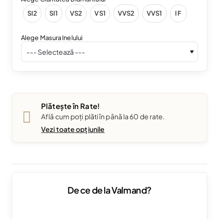
SI2
SI1
VS2
VS1
VVS2
VVS1
IF
Alege Masura Inelului
Plătește în Rate!
Află cum poți plăti în până la 60 de rate.
Vezi toate opțiunile
De ce de la Valmand?