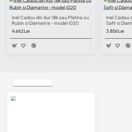
Inel Cadou din Aur 18k sau Platina cu
Inel Cadou d
Rubin si Diamante - model i020
Safir si Dia
4.662Lei
3.856Lei
Vizualizate Recent
Inel Cadou din Aur cu Topaz si Diamante - model i020
2.646Lei