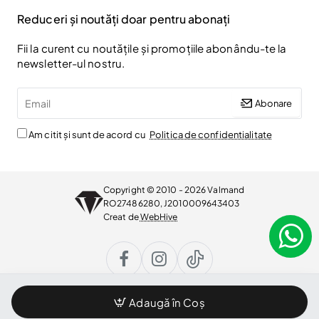
Reduceri și noutăți doar pentru abonați
Fii la curent cu noutățile și promoțiile abonându-te la
newsletter-ul nostru.
Email
Abonare
Am citit și sunt de acord cu
Politica de confidentialitate
Copyright © 2010 - 2026 Valmand
RO27486280, J2010009643403
Creat de
WebHive
Adaugă în Coș
WhatsApp