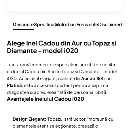
Descriere
Specificaţii
Intrebari Frecvente
Disclaimer
Rev
Alege Inel Cadou din Aur cu Topaz si
Diamante - model i020
Transformă momentele speciale în amintiri de neuitat
cu Inelul Cadou din Aur cu Topaz și Diamante - model
i020. Acest inel elegant, realizat din
Aur de 18K
sau
Platină
, este accesoriul perfect pentru a exprima
dragostea și aprecierea față de persoana iubită.
Avantajele Inelului Cadou i020
Design Elegant:
Topazul strălucitor, împreună cu
diamantele atent selecționate, creează o