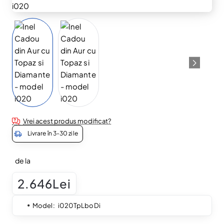
Vrei acest produs modificat?
Livrare în 3-30 zile
de la
2.646Lei
Model:
i020TpLboDi