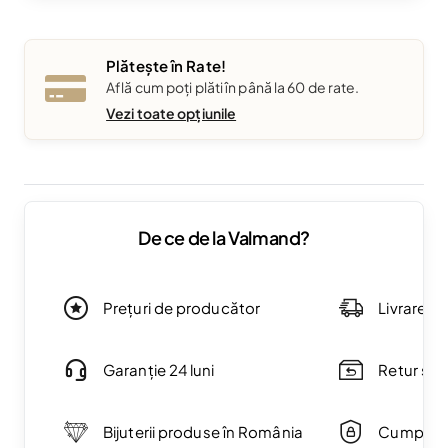
Plătește în Rate!
Află cum poți plăti în până la 60 de rate.
Vezi toate opțiunile
De ce de la Valmand?
Prețuri de producător
Livrare g
Garanție 24 luni
Retur simp
Bijuterii produse în România
Cumpărăt