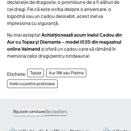
declarație de dragoste, o promisiune de a fi alături de
Nu mai afișa.
cei dragi. Fie că este vorba despre o aniversare, o
logodnă sau un cadou deosebit, acest inel va
impresiona cu siguranță.
Nu mai aștepta!
Achiziționează acum Inelul Cadou din
Aur cu Topaz și Diamante - model i020 din magazinul
online Valmand
și oferă un cadou care să rămână în
memoria celor dragi pentru totdeauna!
Topaz
Aur 18K sau Platina
Etichete:
Inele cu pietre pretioase
Bijuterii similare
Bestsellers