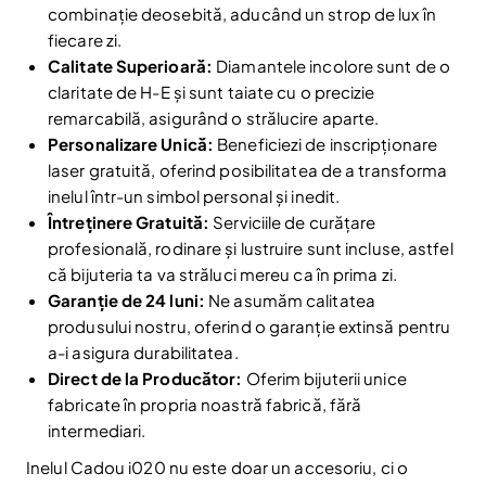
combinație deosebită, aducând un strop de lux în
fiecare zi.
Calitate Superioară:
Diamantele incolore sunt de o
claritate de H-E și sunt taiate cu o precizie
remarcabilă, asigurând o strălucire aparte.
Personalizare Unică:
Beneficiezi de inscripționare
laser gratuită, oferind posibilitatea de a transforma
inelul într-un simbol personal și inedit.
Întreținere Gratuită:
Serviciile de curățare
profesională, rodinare și lustruire sunt incluse, astfel
că bijuteria ta va străluci mereu ca în prima zi.
Garanție de 24 luni:
Ne asumăm calitatea
Reduceri și noutăți doar pentru abonați
produsului nostru, oferind o garanție extinsă pentru
Fii la curent cu noutățile și promoțiile abonându-te
a-i asigura durabilitatea.
la newsletter-ul nostru.
Direct de la Producător:
Oferim bijuterii unice
fabricate în propria noastră fabrică, fără
Email
Abonare
intermediari.
Am citit și sunt de acord cu
Politica de confidentialitate
Inelul Cadou i020 nu este doar un accesoriu, ci o