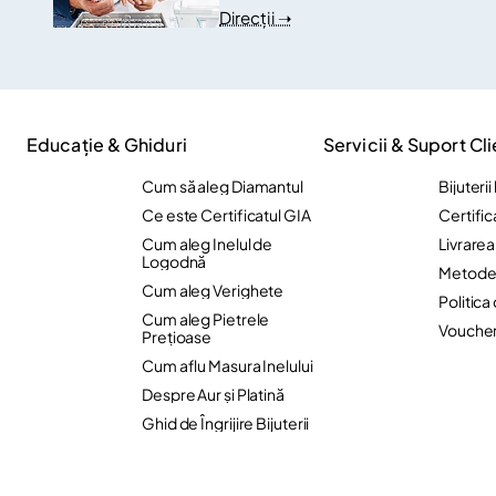
Direcții ➝
Educație & Ghiduri
Servicii & Suport Cli
Cum să aleg Diamantul
Bijuteri
Ce este Certificatul GIA
Certific
Cum aleg Inelul de
Livrare
Logodnă
Metode 
Cum aleg Verighete
Politica
Cum aleg Pietrele
Vouche
Preţioase
Cum aflu Masura Inelului
Despre Aur și Platină
Ghid de Îngrijire Bijuterii