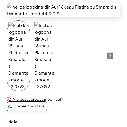
Vrei acest produs modificat?
Livrare în 3-30 zile
de la