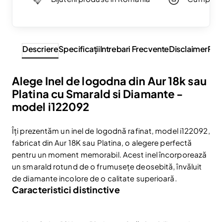
Descriere
Specificaţii
Intrebari Frecvente
Disclaimer
Rev
Alege Inel de logodna din Aur 18k sau
Platina cu Smarald si Diamante -
model i122092
Îți prezentăm un inel de logodnă rafinat, model i122092,
fabricat din Aur 18K sau Platina, o alegere perfectă
pentru un moment memorabil. Acest inel încorporează
un smarald rotund de o frumusețe deosebită, învăluit
de diamante incolore de o calitate superioară.
Caracteristici distinctive