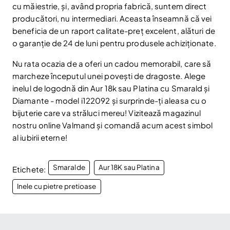
cu măiestrie, și, având propria fabrică, suntem direct
Am citit și sunt de acord cu
Politica de confidentialitate
producători, nu intermediari. Aceasta înseamnă că vei
beneficia de un raport calitate-preț excelent, alături de
Nu mai afișa.
o garanție de 24 de luni pentru produsele achiziționate.
Nu rata ocazia de a oferi un cadou memorabil, care să
marcheze începutul unei povești de dragoste. Alege
inelul de logodnă din Aur 18k sau Platina cu Smarald și
Diamante - model i122092 și surprinde-ți aleasa cu o
bijuterie care va străluci mereu! Vizitează magazinul
nostru online Valmand și comandă acum acest simbol
al iubirii eterne!
Smaralde
Aur 18K sau Platina
Etichete:
Inele cu pietre pretioase