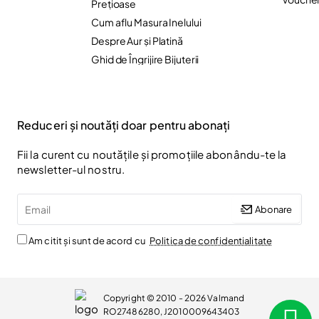
Preţioase
Cum aflu Masura Inelului
Despre Aur și Platină
Ghid de Îngrijire Bijuterii
Reduceri și noutăți doar pentru abonați
Fii la curent cu noutățile și promoțiile abonându-te la
newsletter-ul nostru.
Email
Abonare
Am citit și sunt de acord cu
Politica de confidentialitate
Copyright © 2010 - 2026 Valmand
RO27486280, J2010009643403