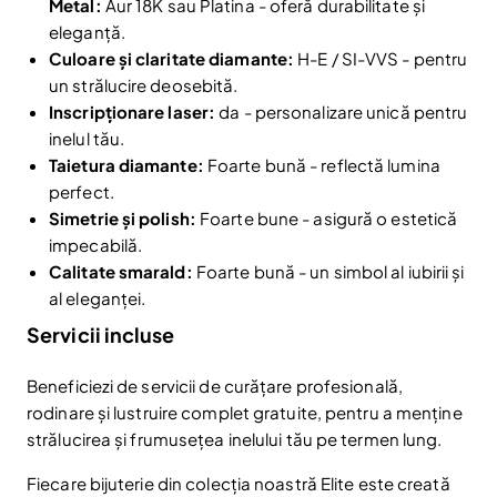
Metal:
Aur 18K sau Platina - oferă durabilitate și
eleganță.
Culoare și claritate diamante:
H-E / SI-VVS - pentru
un strălucire deosebită.
Inscripționare laser:
da - personalizare unică pentru
inelul tău.
Taietura diamante:
Foarte bună - reflectă lumina
perfect.
Simetrie și polish:
Foarte bune - asigură o estetică
impecabilă.
Calitate smarald:
Foarte bună - un simbol al iubirii și
al eleganței.
Servicii incluse
Beneficiezi de servicii de curățare profesională,
Reduceri și noutăți doar pentru abonați
rodinare și lustruire complet gratuite, pentru a menține
Fii la curent cu noutățile și promoțiile abonându-te
strălucirea și frumusețea inelului tău pe termen lung.
la newsletter-ul nostru.
Email
Fiecare bijuterie din colecția noastră Elite este creată
Abonare