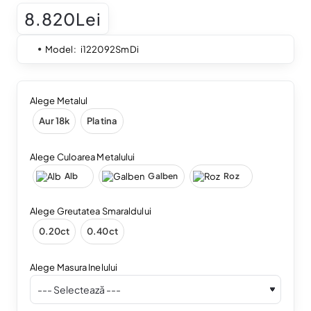
8.820Lei
Model:
i122092SmDi
Alege Metalul
Aur 18k
Platina
Alege Culoarea Metalului
Alb
Galben
Roz
Alege Greutatea Smaraldului
0.20ct
0.40ct
Alege Masura Inelului