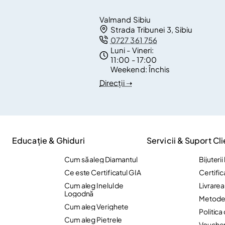
Valmand Sibiu
Strada Tribunei 3, Sibiu
0727 361 756
Luni - Vineri:
11:00 - 17:00
Weekend:
Închis
Direcții ➝
Educație & Ghiduri
Servicii & Suport Cli
Cum să aleg Diamantul
Bijuteri
Ce este Certificatul GIA
Certific
Cum aleg Inelul de
Livrare
Logodnă
Metode 
Cum aleg Verighete
Politica
Cum aleg Pietrele
Vouche