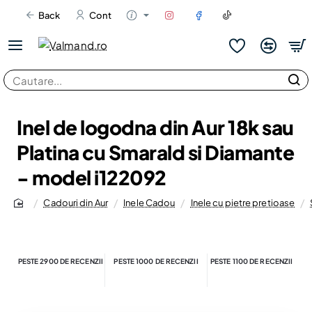
Back
Cont
Cautare...
Inel de logodna din Aur 18k sau
Platina cu Smarald si Diamante
- model i122092
Cadouri din Aur
Inele Cadou
Inele cu pietre pretioase
home
PESTE 2900 DE RECENZII
PESTE 1000 DE RECENZII
PESTE 1100 DE RECENZII