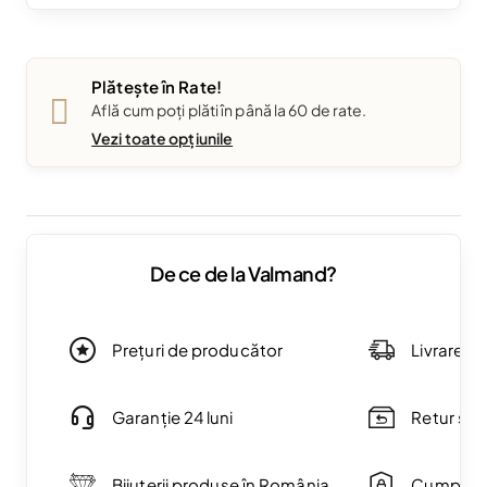
Plătește în Rate!
Află cum poți plăti în până la 60 de rate.
Vezi toate opțiunile
De ce de la Valmand?
Prețuri de producător
Livrare g
Garanție 24 luni
Retur simp
Bijuterii produse în România
Cumpărăt