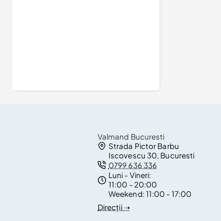
Inel de logodna din Aur 18k sau Platina cu Smarald si Diamante - model i122092
8.820Lei
Valmand Bucuresti
Strada Pictor Barbu
Iscovescu 30, Bucuresti
0799 636 336
Luni - Vineri:
11:00 - 20:00
Weekend:
11:00 - 17:00
Direcții ➝