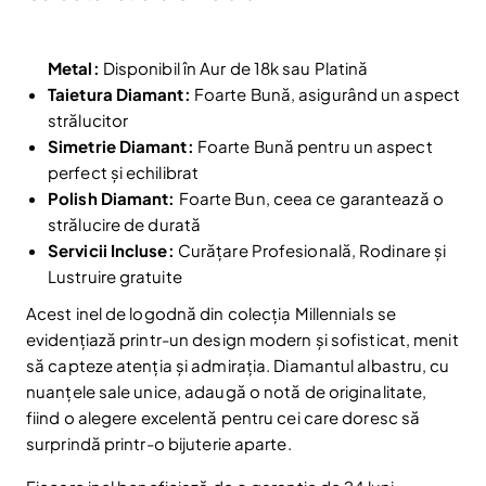
Metal:
Disponibil în Aur de 18k sau Platină
Taietura Diamant:
Foarte Bună, asigurând un aspect
strălucitor
Simetrie Diamant:
Foarte Bună pentru un aspect
perfect și echilibrat
Polish Diamant:
Foarte Bun, ceea ce garantează o
strălucire de durată
Servicii Incluse:
Curățare Profesională, Rodinare și
Lustruire gratuite
Acest inel de logodnă din colecția Millennials se
evidențiază printr-un design modern și sofisticat, menit
să capteze atenția și admirația. Diamantul albastru, cu
nuanțele sale unice, adaugă o notă de originalitate,
Reduceri și noutăți doar pentru abonați
fiind o alegere excelentă pentru cei care doresc să
Fii la curent cu noutățile și promoțiile abonându-te
la newsletter-ul nostru.
surprindă printr-o bijuterie aparte.
Email
Abonare