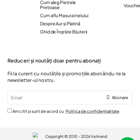
Cum aleg Pietrele
Vouche
Preţioase
Cum aflu Masura Inelului
Despre Aur și Platină
Ghid de Îngrijire Bijuterii
Reduceri și noutăți doar pentru abonați
Fii la curent cu noutățile și promoțiile abonându-te la
newsletter-ul nostru.
Email
Abonare
Am citit și sunt de acord cu
Politica de confidentialitate
Copyright © 2010 - 2026 Valmand