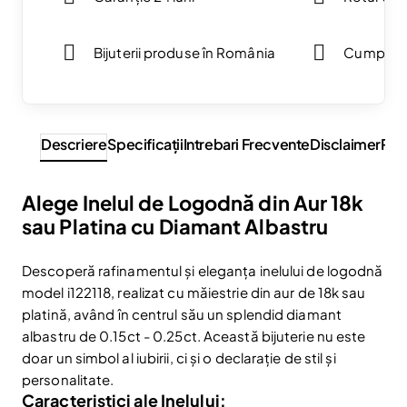
Bijuterii produse în România
Cumpărăt
Descriere
Specificaţii
Intrebari Frecvente
Disclaimer
Rev
Alege Inelul de Logodnă din Aur 18k
sau Platina cu Diamant Albastru
Descoperă rafinamentul și eleganța inelului de logodnă
model i122118, realizat cu măiestrie din aur de 18k sau
platină, având în centrul său un splendid diamant
albastru de 0.15ct - 0.25ct. Această bijuterie nu este
doar un simbol al iubirii, ci și o declarație de stil și
personalitate.
Caracteristici ale Inelului: