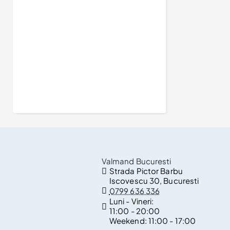
Inel de logodna din Aur 18k sau Platina cu Diamant Albastru 0.15ct - 0.25ct - model i122118
2.873Lei
Valmand Bucuresti
Strada Pictor Barbu
Iscovescu 30, Bucuresti
0799 636 336
Luni - Vineri:
11:00 - 20:00
Weekend:
11:00 - 17:00