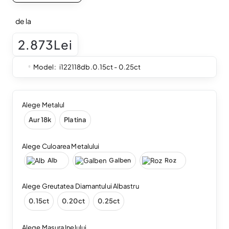
de la
2.873Lei
Model:
i122118db.0.15ct - 0.25ct
Alege Metalul
Aur 18k
Platina
Alege Culoarea Metalului
Alb
Galben
Roz
Alege Greutatea Diamantului Albastru
0.15ct
0.20ct
0.25ct
Alege Masura Inelului