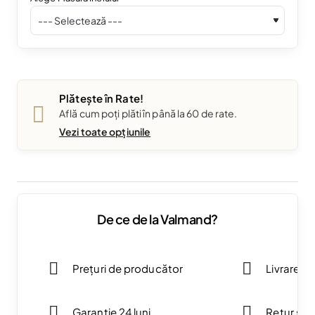
Plătește în Rate!
Află cum poți plăti în până la 60 de rate.
Vezi toate opțiunile
De ce de la Valmand?
Prețuri de producător
Livrare g
Garanție 24 luni
Retur simp