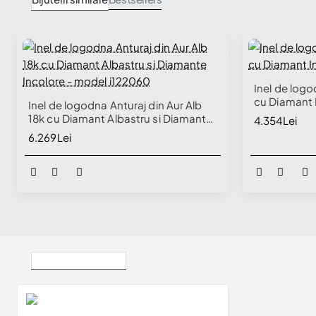
Inel de logo
cu Diamant 
Inel de logodna Anturaj din Aur Alb
18k cu Diamant Albastru si Diamante
4.354Lei
Incolore - model i122060
6.269Lei
Vizualizate Recent