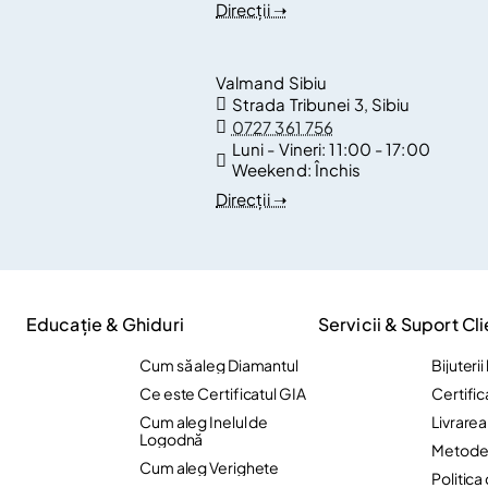
Direcții ➝
Valmand Sibiu
Strada Tribunei 3, Sibiu
0727 361 756
Luni - Vineri:
11:00 - 17:00
Weekend:
Închis
Direcții ➝
Educație & Ghiduri
Servicii & Suport Cli
Cum să aleg Diamantul
Bijuteri
Ce este Certificatul GIA
Certific
Cum aleg Inelul de
Livrare
Logodnă
Metode 
Cum aleg Verighete
Politica