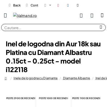
Back
Cont
Cautare...
Inel de logodna din Aur 18k sau
Platina cu Diamant Albastru
0.15ct - 0.25ct - model
i122118
Inele de logodna cu Diamante
Diamante Albastre
Inel de 
home
PESTE 2900 DE RECENZII
PESTE 1000 DE RECENZII
PESTE 1100 DE RECENZII