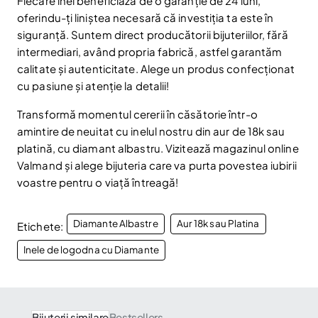
Fiecare inel beneficiază de o garanție de 24 luni,
oferindu-ți liniștea necesară că investiția ta este în
Am citit și sunt de acord cu
Politica de confidentialitate
siguranță. Suntem direct producătorii bijuteriilor, fără
intermediari, având propria fabrică, astfel garantăm
Nu mai afișa.
calitate și autenticitate. Alege un produs confecționat
cu pasiune și atenție la detalii!
Transformă momentul cererii în căsătorie într-o
amintire de neuitat cu inelul nostru din aur de 18k sau
platină, cu diamant albastru. Vizitează magazinul online
Valmand și alege bijuteria care va purta povestea iubirii
voastre pentru o viață întreagă!
Diamante Albastre
Aur 18k sau Platina
Etichete:
Inele de logodna cu Diamante
Bijuterii similare
Bestsellers