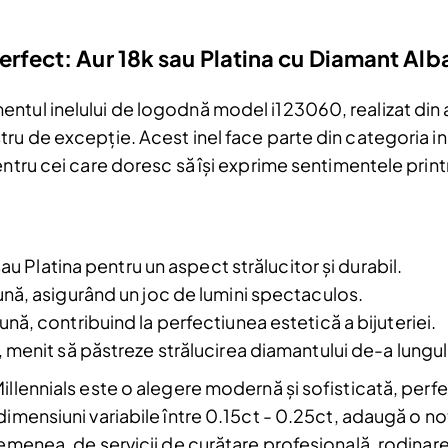
erfect: Aur 18k sau Platina cu Diamant Alb
tul inelului de logodnă model i123060, realizat din au
tru de excepție. Acest inel face parte din categoria 
entru cei care doresc să își exprime sentimentele print
sau Platina pentru un aspect strălucitor și durabil.
nă, asigurând un joc de lumini spectaculos.
nă, contribuind la perfectiunea estetică a bijuteriei.
 menit să păstreze strălucirea diamantului de-a lungul
Reduceri și noutăți doar pentru a
Fii la curent cu noutățile și promoțiil
illennials este o alegere modernă și sofisticată, perfe
abonându-te la newsletter-ul nostr
dimensiuni variabile între 0.15ct - 0.25ct, adaugă o no
Email
emenea, de servicii de curățare profesională, rodinare și