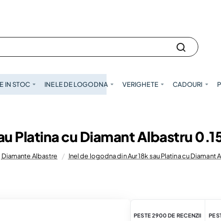
 IN STOC
INELE DE LOGODNA
VERIGHETE
CADOURI
P
sau Platina cu Diamant Albastru 0.
Diamante Albastre
Inel de logodna din Aur 18k sau Platina cu Diamant
PESTE 2900 DE RECENZII
PEST