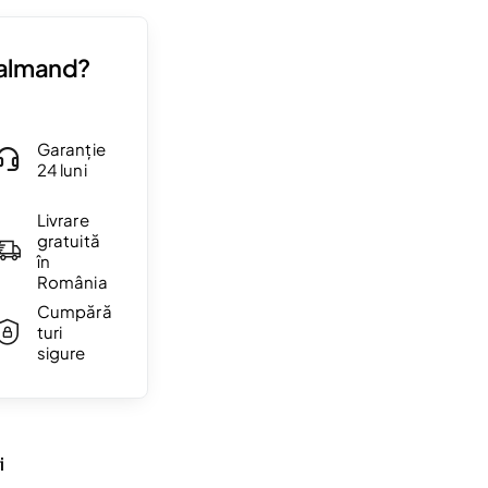
Valmand?
Garanție
24 luni
Livrare
gratuită
în
România
Cumpără
turi
sigure
i