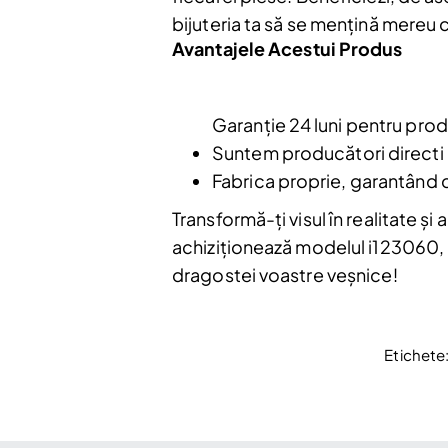
bijuteria ta să se mențină mereu 
Avantajele Acestui Produs
Garanție 24 luni pentru prod
Nu mai afiș
Suntem producători directi de
Fabrica proprie, garantând ca
Transformă-ți visul în realitate ș
achiziționează modelul i123060, c
dragostei voastre veșnice!
Etichete