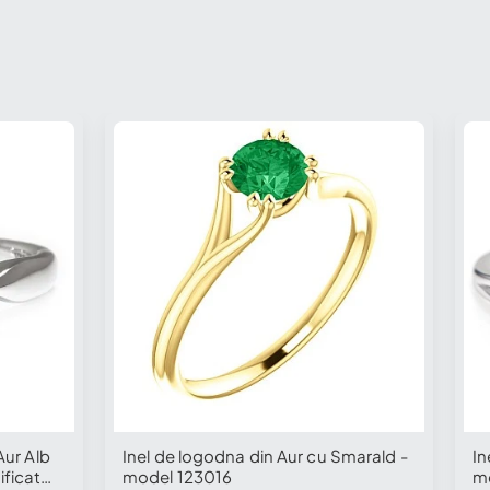
Nou
Aur Alb
Inel de logodna din Aur cu Smarald -
In
ificat
model 123016
mo