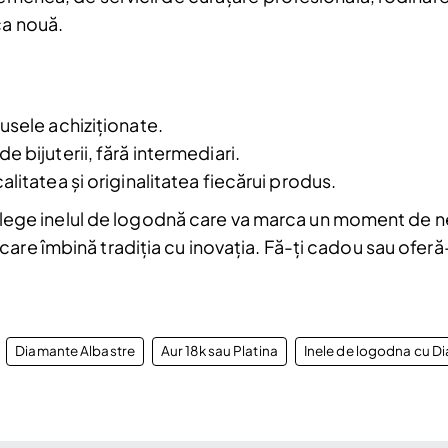
ca nouă.
Am citit și sunt de acord cu
Politica de
confidentialitate
usele achiziționate.
a.
 bijuterii, fără intermediari.
litatea și originalitatea fiecărui produs.
i alege inelul de logodnă care va marca un moment de neu
are îmbină tradiția cu inovația. Fă-ți cadou sau oferă-
Diamante Albastre
Aur 18k sau Platina
Inele de logodna cu D
: