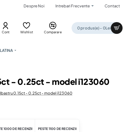
Despre Noi
Intrebari Frecvente
Contact
0 produs(e) - 0Lei
Cont
Wishlist
Comparare
LATINA
15ct - 0.25ct - model i123060
 Albastru 0.15ct - 0.25ct - model i123060
E 1000 DE RECENZII
PESTE 1100 DE RECENZII