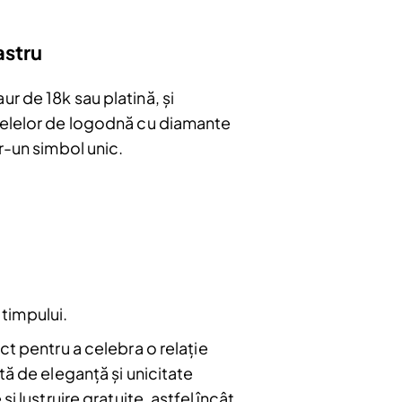
astru
r de 18k sau platină, și
inelelor de logodnă cu diamante
r-un simbol unic.
 timpului.
bonați
e
ct pentru a celebra o relație
u.
tă de eleganță și unicitate
 lustruire gratuite, astfel încât
Abonare