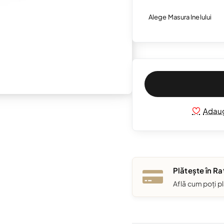
Alege Masura Inelului
Adaug
Plătește în Ra
Află cum poți pl