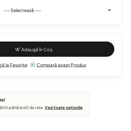
Adaugă în Coș
ă la Favorite
Compară acest Produs
te!
ăti în până la 60 de rate.
Vezi toate opțiunile