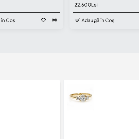
l i123018
GIA - model i123018
22.600Lei
 în Coș
Adaugă în Coș
 Showroom
Disponibil în Showroom
Inel de Logodna Three-Stone din Aur 18k sau Platina cu Diamant Negru Oval si Diamante Incolore - model i015
4.939Lei
6.533Lei