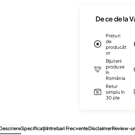
De ce de la 
Prețuri
de
producăt
or
Bijuterii
produse
în
România
Retur
simplu în
30 zile
Descriere
Specificaţii
Intrebari Frecvente
Disclaimer
Review-ur