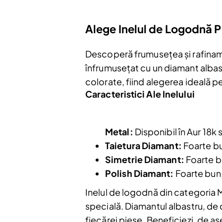
Alege Inelul de Logodnă P
Descoperă frumusețea și rafinamen
înfrumusețat cu un diamant albas
colorate, fiind alegerea ideală p
Caracteristici Ale Inelului
Metal:
Disponibil în Aur 18k 
Taietura Diamant:
Foarte bu
Simetrie Diamant:
Foarte bu
Polish Diamant:
Foarte bun,
Inelul de logodnă din categoria M
specială. Diamantul albastru, de 
fiecărei piese. Beneficiezi, de as