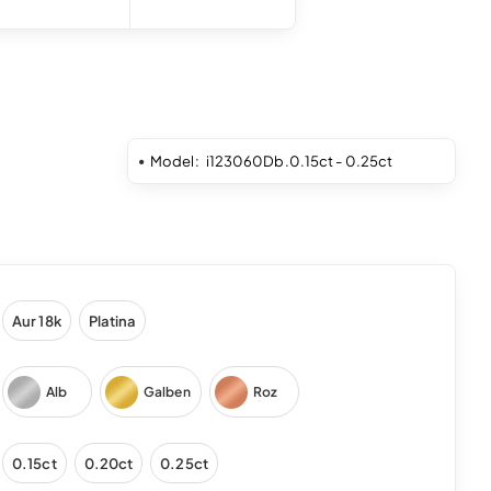
Model:
i123060Db.0.15ct - 0.25ct
Aur 18k
Platina
Alb
Galben
Roz
0.15ct
0.20ct
0.25ct