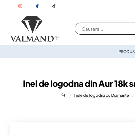
Cautare...
PRODUSE
Inel de logodna din Aur 18k 
Inele de logodna cu Diamante
home