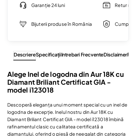
Garanție 24 luni
Retur simp
Bijuterii produse în România
Cumpărăt
Descriere
Specificaţii
Intrebari Frecvente
Disclaimer
Rev
Alege Inel de logodna din Aur 18K cu
Diamant Briliant Certificat GIA -
model i123018
Descoperă eleganța unui moment special cu un inel de
logodna de excepție. Inelul nostru din Aur 18K cu
Diamant Briliant Certificat GIA - model i123018 îmbină
rafinamentul clasic cu calitatea certificată a
diamantului, oferind o piesă de neegalat din categoria