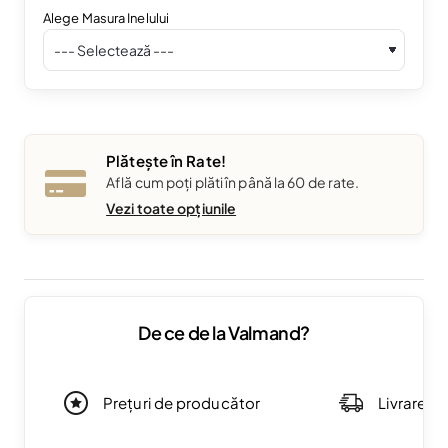
Alege Masura Inelului
Plătește în Rate!
Află cum poți plăti în până la 60 de rate.
Vezi toate opțiunile
De ce de la Valmand?
Prețuri de producător
Livrare g