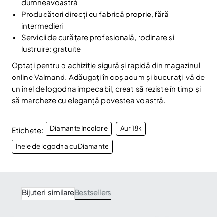
dumneavoastră
Am citit și sunt de acord cu
Politica de confidentialitate
Producători direcți cu fabrică proprie, fără
Nu mai afișa.
intermedieri
Servicii de curățare profesională, rodinare și
lustruire: gratuite
Optați pentru o achiziție sigură și rapidă din magazinul
online Valmand. Adăugați în coș acum și bucurați-vă de
un inel de logodna impecabil, creat să reziste în timp și
să marcheze cu eleganță povestea voastră.
Diamante Incolore
Aur 18k
Etichete:
Inele de logodna cu Diamante
Bijuterii similare
Bestsellers