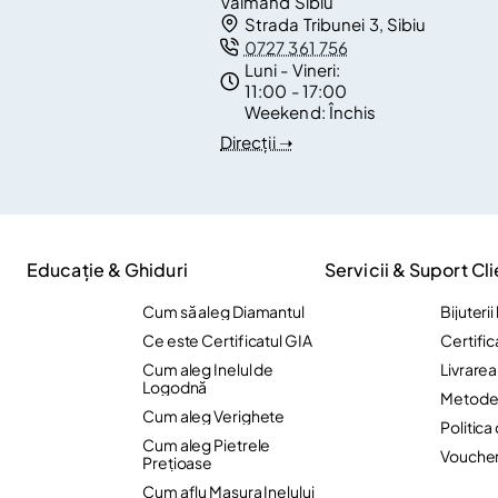
Valmand Sibiu
Strada Tribunei 3, Sibiu
0727 361 756
Luni - Vineri:
11:00 - 17:00
Weekend:
Închis
Direcții ➝
Educație & Ghiduri
Servicii & Suport Cli
Cum să aleg Diamantul
Bijuteri
Ce este Certificatul GIA
Certific
Cum aleg Inelul de
Livrare
Logodnă
Metode 
Cum aleg Verighete
Politica
Cum aleg Pietrele
Vouche
Preţioase
Cum aflu Masura Inelului