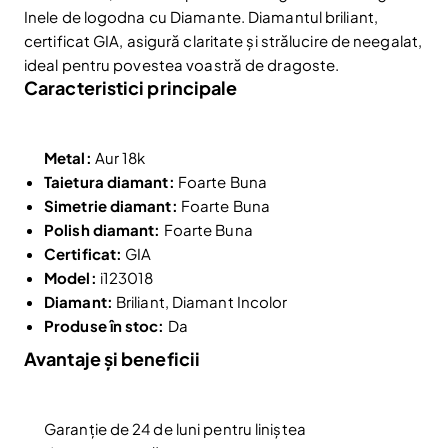
Inele de logodna cu Diamante. Diamantul briliant,
certificat GIA, asigură claritate și strălucire de neegalat,
ideal pentru povestea voastră de dragoste.
Caracteristici principale
Metal:
Aur 18k
Taietura diamant:
Foarte Buna
Simetrie diamant:
Foarte Buna
Polish diamant:
Foarte Buna
Certificat:
GIA
Model:
i123018
Diamant:
Briliant, Diamant Incolor
Produse în stoc:
Da
Reduceri și noutăți doar pentru abonați
Avantaje și beneficii
Fii la curent cu noutățile și promoțiile abonându-te
la newsletter-ul nostru.
Email
Abonare
Garanție de 24 de luni pentru liniștea