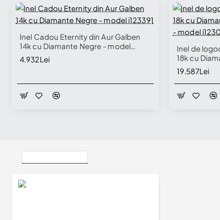
Inel Cadou Eternity din Aur Galben
14k cu Diamante Negre - model
Inel de logo
i123391
18k cu Diam
4.932Lei
GIA - model
19.587Lei
Vizualizate Recent