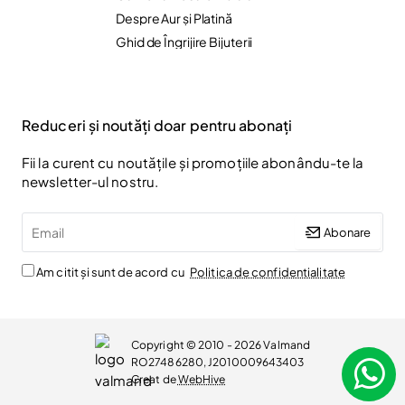
Despre Aur și Platină
Ghid de Îngrijire Bijuterii
Reduceri și noutăți doar pentru abonați
Fii la curent cu noutățile și promoțiile abonându-te la
newsletter-ul nostru.
Email
Abonare
Am citit și sunt de acord cu
Politica de confidentialitate
Copyright © 2010 - 2026 Valmand
RO27486280, J2010009643403
Creat de
WebHive