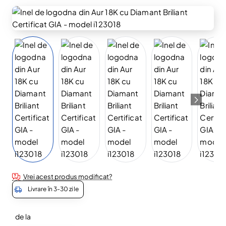
Vrei acest produs modificat?
Livrare în 3-30 zile
de la