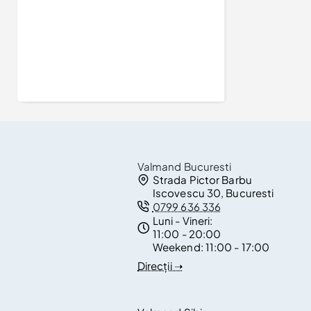
Inel de logodna din Aur 18K cu Diamant Briliant Certificat GIA - model i123018
12.142Lei
Valmand Bucuresti
Strada Pictor Barbu
Iscovescu 30, Bucuresti
0799 636 336
Luni - Vineri:
11:00 - 20:00
Weekend:
11:00 - 17:00
Direcții ➝