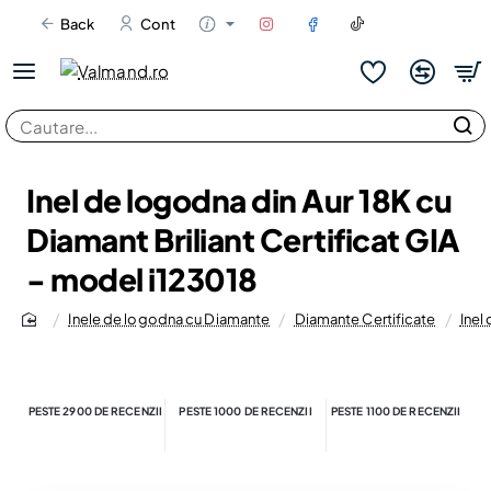
Back
Cont
Cautare...
Inel de logodna din Aur 18K cu
Diamant Briliant Certificat GIA
- model i123018
Inele de logodna cu Diamante
Diamante Certificate
Inel
home
PESTE 2900 DE RECENZII
PESTE 1000 DE RECENZII
PESTE 1100 DE RECENZII