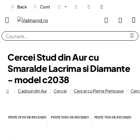
Back
Cont
Cautare...
Cercei Stud din Aur cu
Smaralde Lacrima si Diamante
- model c2038
Cadouri din Aur
Cercei
Cercei cu Pietre Pretioase
Cerc
home
PESTE 2900 DE RECENZII
PESTE 1000 DE RECENZII
PESTE 1100 DE RECENZII