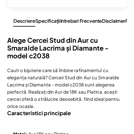
Descriere
Specificaţii
Intrebari Frecvente
Disclaimer
Rev
Alege Cercei Stud din Aur cu
Smaralde Lacrima și Diamante -
model c2038
Cauti o bijuterie care să îmbine rafinamentul cu
eleganța naturală? Cerceii Stud din Aur cu Smaralde
Lacrima și Diamante - model c2038 sunt alegerea
perfectă. Realizați din Aur de 18K sau Platina, acești
cercei oferă o strălucire deosebită, fiind ideal pentru
orice ocazie.
Caracteristici principale
Metal:
Aur 18K sau Platina