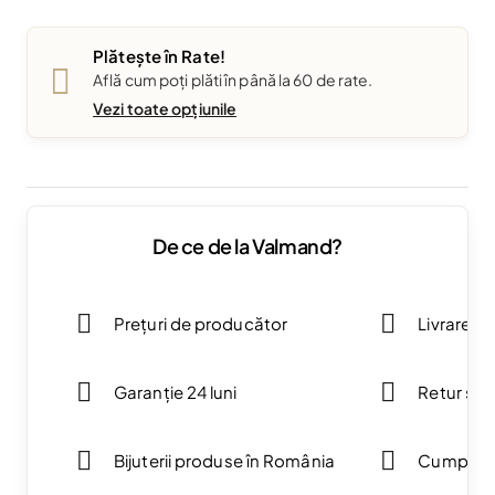
Plătește în Rate!
Află cum poți plăti în până la 60 de rate.
Vezi toate opțiunile
De ce de la Valmand?
Prețuri de producător
Livrare g
Garanție 24 luni
Retur simp
Bijuterii produse în România
Cumpărăt