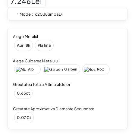
7.246Lei
Model:
c2038SmpaDi
Alege Metalul
Aur 18k
Platina
Alege Culoarea Metalului
Alb
Galben
Roz
Greutatea Totala A Smaraldelor
0.65ct
Greutate Aproximativa Diamante Secundare
0.07 Ct