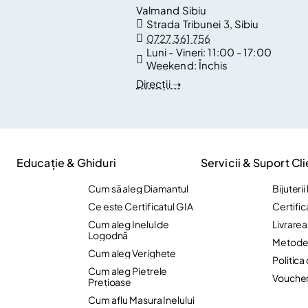
Valmand Sibiu
Strada Tribunei 3, Sibiu
0727 361 756
Luni - Vineri:
11:00 - 17:00
Weekend:
Închis
Direcții ➝
Educație & Ghiduri
Servicii & Suport Cli
Cum să aleg Diamantul
Bijuteri
Ce este Certificatul GIA
Certific
Cum aleg Inelul de
Livrare
Logodnă
Metode 
Cum aleg Verighete
Politica
Cum aleg Pietrele
Vouche
Preţioase
Cum aflu Masura Inelului