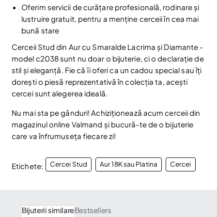
Am citit și sunt de acord cu
Politica de confidentialitate
Oferim servicii de curățare profesională, rodinare și
lustruire gratuit, pentru a menține cerceii în cea mai
Nu mai afișa.
bună stare
Cerceii Stud din Aur cu Smaralde Lacrima și Diamante -
model c2038 sunt nu doar o bijuterie, ci o declarație de
stil și eleganță. Fie că îi oferi ca un cadou special sau îți
dorești o piesă reprezentativă în colecția ta, acești
cercei sunt alegerea ideală.
Nu mai sta pe gânduri! Achiziționează acum cerceii din
magazinul online Valmand și bucură-te de o bijuterie
care va înfrumuseța fiecare zi!
Cercei Stud
Aur 18K sau Platina
Cercei
Etichete:
Bijuterii similare
Bestsellers