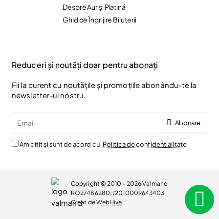
Despre Aur și Platină
Ghid de Îngrijire Bijuterii
Reduceri și noutăți doar pentru abonați
Fii la curent cu noutățile și promoțiile abonându-te la
newsletter-ul nostru.
Email
Abonare
Am citit și sunt de acord cu
Politica de confidentialitate
Copyright © 2010 - 2026 Valmand
RO27486280, J2010009643403
Creat de
WebHive