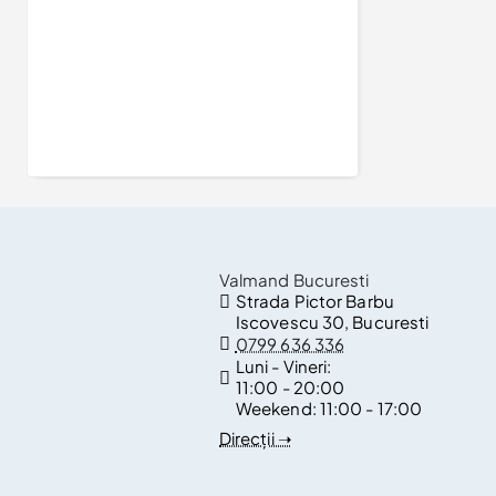
Cercei Stud din Aur cu Smaralde Lacrima si Diamante - model c2038
7.246Lei
Valmand Bucuresti
Strada Pictor Barbu
Iscovescu 30, Bucuresti
0799 636 336
Luni - Vineri:
11:00 - 20:00
Weekend:
11:00 - 17:00
Direcții ➝