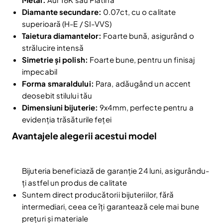
Diamante secundare:
0.07ct, cu o calitate
superioară (H-E / SI-VVS)
Taietura diamantelor:
Foarte bună, asigurând o
strălucire intensă
Simetrie și polish:
Foarte bune, pentru un finisaj
impecabil
Forma smaraldului:
Para, adăugând un accent
deosebit stilului tău
Dimensiuni bijuterie:
9x4mm, perfecte pentru a
evidenția trăsăturile feței
Avantajele alegerii acestui model
Reduceri și noutăți doar pentru abonați
Bijuteria beneficiază de garanție 24 luni, asigurându-
Fii la curent cu noutățile și promoțiile abonându-te
ți astfel un produs de calitate
la newsletter-ul nostru.
Suntem direct producătorii bijuteriilor, fără
Email
intermediari, ceea ce îți garantează cele mai bune
Abonare
prețuri și materiale