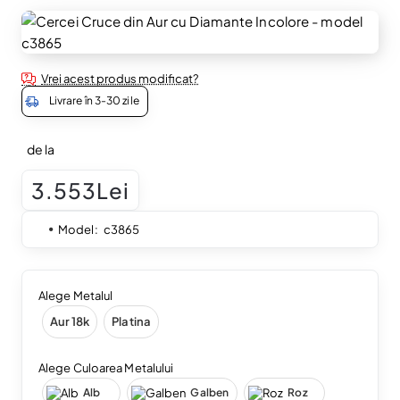
Vrei acest produs modificat?
Livrare în 3-30 zile
de la
3.553Lei
Model:
c3865
Alege Metalul
Aur 18k
Platina
Alege Culoarea Metalului
Alb
Galben
Roz