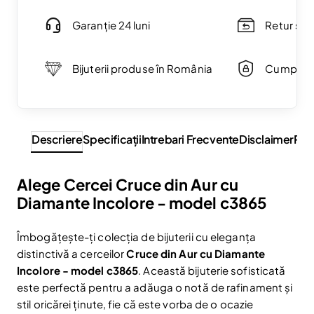
Garanție 24 luni
Retur simp
Bijuterii produse în România
Cumpărăt
Descriere
Specificaţii
Intrebari Frecvente
Disclaimer
Rev
Alege Cercei Cruce din Aur cu
Diamante Incolore - model c3865
Îmbogățește-ți colecția de bijuterii cu eleganța
distinctivă a cerceilor
Cruce din Aur cu Diamante
Incolore - model c3865
. Această bijuterie sofisticată
este perfectă pentru a adăuga o notă de rafinament și
stil oricărei ținute, fie că este vorba de o ocazie