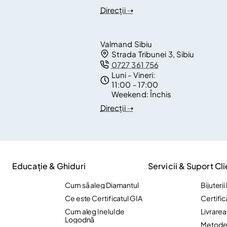
Direcții ➝
Valmand Sibiu
Strada Tribunei 3, Sibiu
0727 361 756
Luni - Vineri:
11:00 - 17:00
Weekend:
Închis
Direcții ➝
Educație & Ghiduri
Servicii & Suport Cli
Cum să aleg Diamantul
Bijuteri
Ce este Certificatul GIA
Certific
Cum aleg Inelul de
Livrare
Logodnă
Metode 