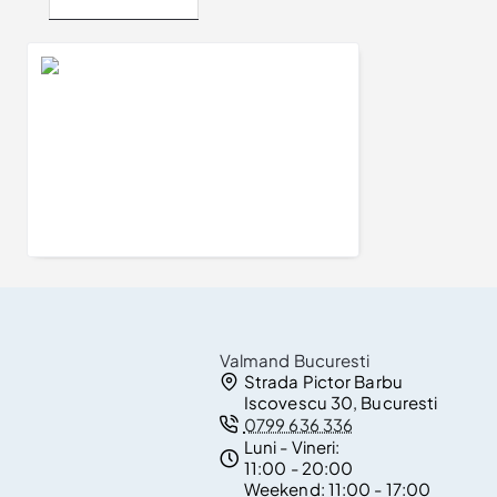
Vizualizate Recent
Cercei Cruce din Aur cu Diamante Incolore - model c3865
3.553Lei
Valmand Bucuresti
Strada Pictor Barbu
Iscovescu 30, Bucuresti
0799 636 336
Luni - Vineri:
11:00 - 20:00
Weekend:
11:00 - 17:00