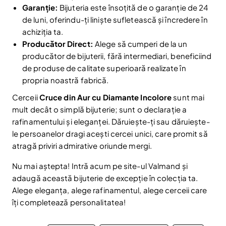
Garanție:
Bijuteria este însoțită de o garanție de 24
de luni, oferindu-ți liniște sufletească și încredere în
achiziția ta.
Producător Direct:
Alege să cumperi de la un
producător de bijuterii, fără intermediari, beneficiind
de produse de calitate superioară realizate în
Reduceri și noutăți doar pentru abonați
propria noastră fabrică.
Fii la curent cu noutățile și promoțiile abonându-te
Cerceii
Cruce din Aur cu Diamante Incolore
sunt mai
la newsletter-ul nostru.
mult decât o simplă bijuterie; sunt o declarație a
Email
rafinamentului și eleganței. Dăruiește-ți sau dăruiește-
Abonare
le persoanelor dragi acești cercei unici, care promit să
Am citit și sunt de acord cu
Politica de confidentialitate
atragă priviri admirative oriunde mergi.
Nu mai afișa.
Nu mai aștepta! Intră acum pe site-ul Valmand și
adaugă această bijuterie de excepție în colecția ta.
Alege eleganța, alege rafinamentul, alege cerceii care
îți completează personalitatea!