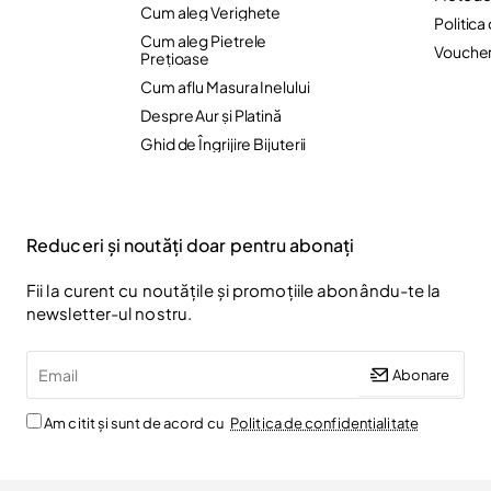
Cum aleg Verighete
Politica
Cum aleg Pietrele
Vouche
Preţioase
Cum aflu Masura Inelului
Despre Aur și Platină
Ghid de Îngrijire Bijuterii
Reduceri și noutăți doar pentru abonați
Fii la curent cu noutățile și promoțiile abonându-te la
newsletter-ul nostru.
Email
Abonare
Am citit și sunt de acord cu
Politica de confidentialitate