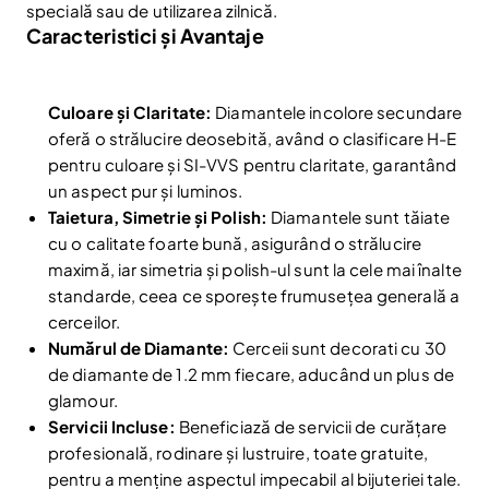
specială sau de utilizarea zilnică.
Caracteristici și Avantaje
Culoare și Claritate:
Diamantele incolore secundare
oferă o strălucire deosebită, având o clasificare H-E
pentru culoare și SI-VVS pentru claritate, garantând
un aspect pur și luminos.
Taietura, Simetrie și Polish:
Diamantele sunt tăiate
cu o calitate foarte bună, asigurând o strălucire
maximă, iar simetria și polish-ul sunt la cele mai înalte
standarde, ceea ce sporește frumusețea generală a
cerceilor.
Numărul de Diamante:
Cerceii sunt decorati cu 30
de diamante de 1.2 mm fiecare, aducând un plus de
glamour.
Servicii Incluse:
Beneficiază de servicii de curățare
profesională, rodinare și lustruire, toate gratuite,
pentru a menține aspectul impecabil al bijuteriei tale.