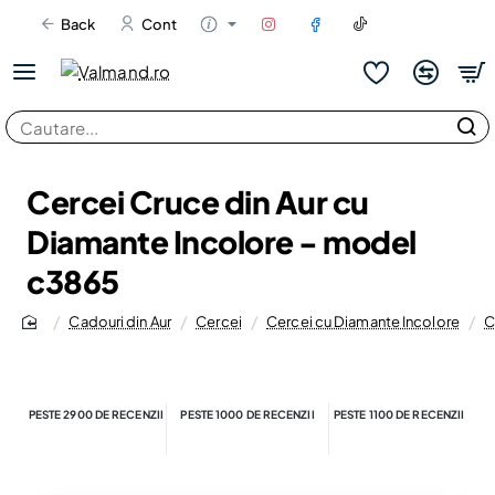
Back
Cont
Cautare...
Cercei Cruce din Aur cu
Diamante Incolore - model
c3865
Cadouri din Aur
Cercei
Cercei cu Diamante Incolore
C
home
PESTE 2900 DE RECENZII
PESTE 1000 DE RECENZII
PESTE 1100 DE RECENZII