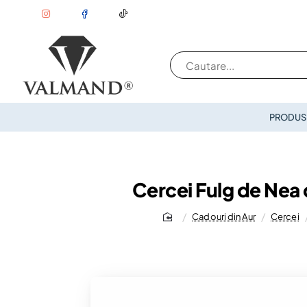
Cautare...
PRODUSE
Cercei Fulg de Nea
Cadouri din Aur
Cercei
home