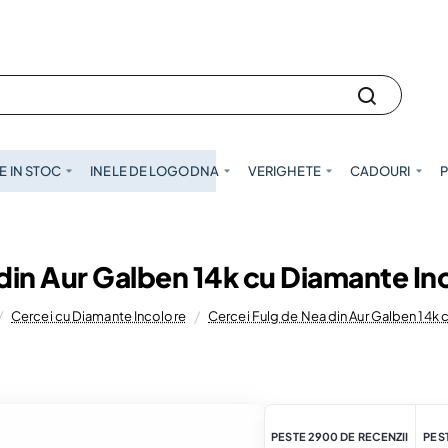
 IN STOC
INELE DE LOGODNA
VERIGHETE
CADOURI
P
 din Aur Galben 14k cu Diamante In
Cercei cu Diamante Incolore
Cercei Fulg de Nea din Aur Galben 14k
PESTE 2900 DE RECENZII
PEST