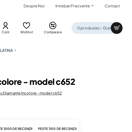
Despre Noi
Intrebari Frecvente
Contact
0 produs(e) - 0Lei
Cont
Wishlist
Comparare
LATINA
colore - model c652
 cu Diamante Incolore - model c652
E 1000 DE RECENZII
PESTE 1100 DE RECENZII