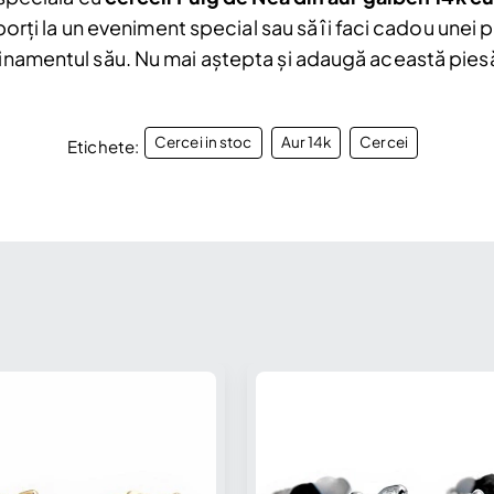
i porți la un eveniment special sau să îi faci cadou unei
finamentul său. Nu mai aștepta și adaugă această piesă
Cercei in stoc
Aur 14k
Cercei
Etichete: