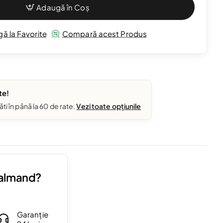
Adaugă în Coș
ă la Favorite
Compară acest Produs
te!
ăti în până la 60 de rate.
Vezi toate opțiunile
Valmand?
Garanție