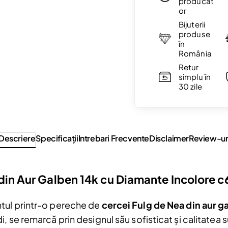
producăt
or
Bijuterii
produse
în
România
Retur
simplu în
30 zile
Descriere
Specificaţii
Intrebari Frecvente
Disclaimer
Review-ur
din Aur Galben 14k cu Diamante Incolore c
tul printr-o pereche de
cercei Fulg de Nea din aur g
 se remarcă prin designul său sofisticat și calitatea su