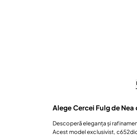
Disponibil în Showroom
Alege Cercei Fulg de Nea 
Descoperă eleganța și rafinamen
Acest model exclusivist, c652didi,