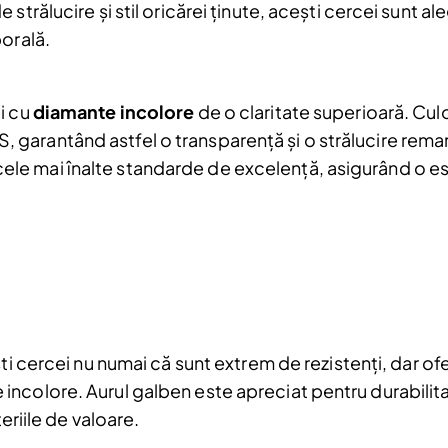
strălucire și stil oricărei ținute, acești cercei sunt a
orală.
i cu
diamante incolore
de o claritate superioară. Cul
 VVS, garantând astfel o transparență și o strălucire rem
 la cele mai înalte standarde de excelență, asigurând o e
ti cercei nu numai că sunt extrem de rezistenți, dar ofe
Reduceri și noutăți doar pentru a
ncolore. Aurul galben este apreciat pentru durabilita
Fii la curent cu noutățile și promoțiil
abonându-te la newsletter-ul nostr
teriile de valoare.