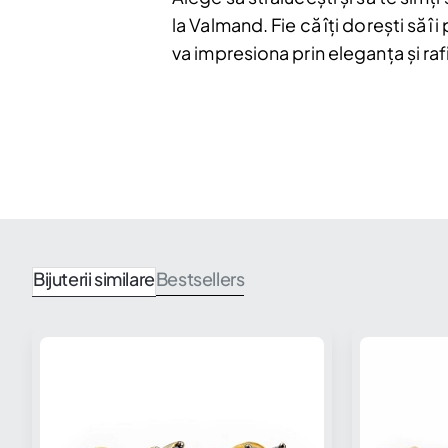
la Valmand. Fie că îți dorești să î
va impresiona prin eleganța și ra
Bijuterii similare
Bestsellers