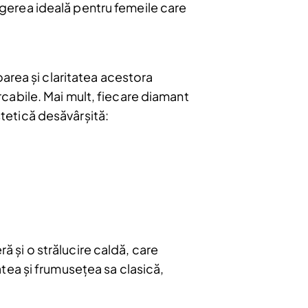
legerea ideală pentru femeile care
oarea și claritatea acestora
arcabile. Mai mult, fiecare diamant
stetică desăvârșită:
ră și o strălucire caldă, care
bonați
tea și frumusețea sa clasică,
e
u.