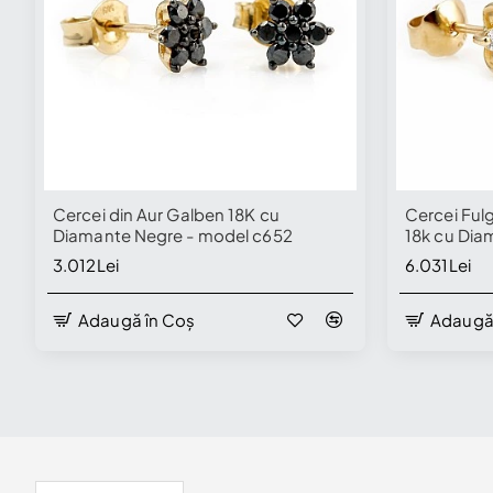
Cercei din Aur Galben 18K cu
Cercei Ful
Diamante Negre - model c652
18k cu Dia
3.012Lei
6.031Lei
Adaugă în Coș
Adaugă
Disponibil în Showroom
Disponibil în
Vizualizate Recent