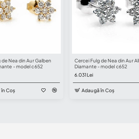
g de Nea din Aur Galben
Cercei Fulg de Nea din Aur Al
mante - model c652
Diamante - model c652
6.031Lei
 în Coș
Adaugă în Coș
 Showroom
Disponibil în Showroom