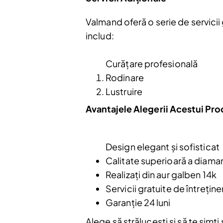
Valmand oferă o serie de servicii 
includ:
Curățare profesională
Rodinare
Nu mai afiș
Lustruire
Avantajele Alegerii Acestui Pr
Design elegant și sofisticat
Calitate superioară a diama
Realizați din aur galben 14k
Servicii gratuite de întreține
Garanție 24 luni
Alege să strălucești și să te simț