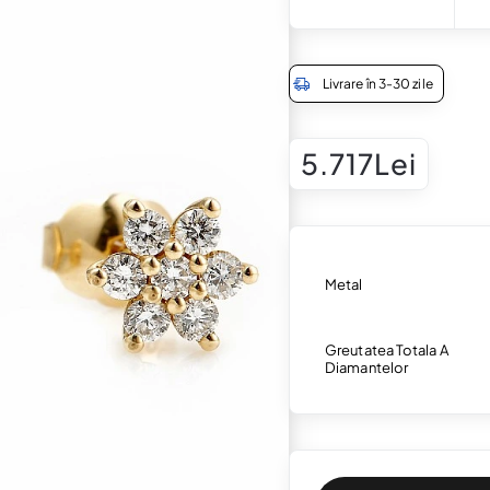
Livrare în 3-30 zile
5.717Lei
Metal
Greutatea Totala A
Diamantelor