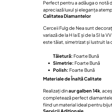
Perfect pentru a adăuga o notă de 
apreciază luxul și eleganța atemp
Calitatea Diamantelor
Cerceii Fulg de Nea sunt decoraț
variază de la H la E și de la SI la
este tăiat, simetrizat și lustruit
Tăietură:
Foarte Bună
Simetrie:
Foarte Bună
Polish:
Foarte Bună
Materiale de Înaltă Calitate
Realizați din
aur galben 14k
, aceș
completează perfect diamantele i
fiind un material ideal pentru biju
Servicii Adiționale