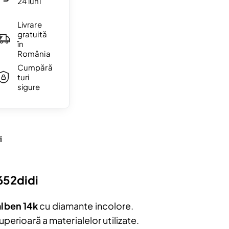
24 luni
Livrare
gratuită
în
România
Cumpără
turi
sigure
i
652didi
alben 14k
cu diamante incolore.
perioară a materialelor utilizate.