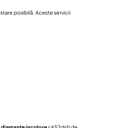
Abonare
 stare posibilă. Aceste servicii
u diamante incolore
c652didi de