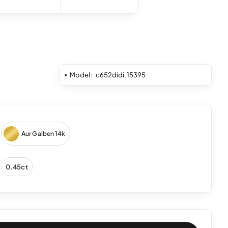
Model:
c652didi.15395
Aur Galben 14k
0.45ct