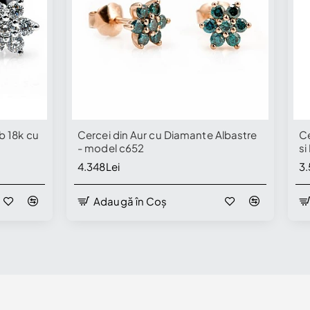
b 18k cu
Cercei din Aur cu Diamante Albastre
Ce
- model c652
si
4.348Lei
3.
Adaugă în Coș