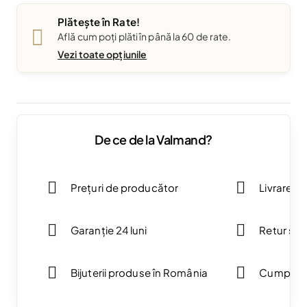
Plătește în Rate!
Află cum poți plăti în până la 60 de rate.
Vezi toate opțiunile
De ce de la Valmand?
Prețuri de producător
Livrare g
Garanție 24 luni
Retur simp
Bijuterii produse în România
Cumpărăt