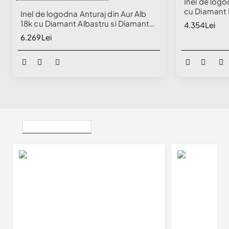
Inel de logo
cu Diamant 
Inel de logodna Anturaj din Aur Alb
18k cu Diamant Albastru si Diamante
4.354Lei
Incolore - model i122060
6.269Lei
Vizualizate Recent
Inel Cadou din Aur cu Diamante Negre si Incolore - model i122830
7.544Lei