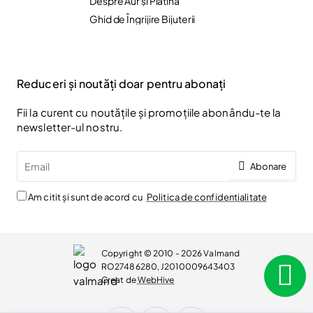
Despre Aur și Platină
Ghid de Îngrijire Bijuterii
Reduceri și noutăți doar pentru abonați
Fii la curent cu noutățile și promoțiile abonându-te la
newsletter-ul nostru.
Email
Abonare
Am citit și sunt de acord cu
Politica de confidentialitate
Copyright © 2010 - 2026 Valmand
RO27486280, J2010009643403
Creat de
WebHive