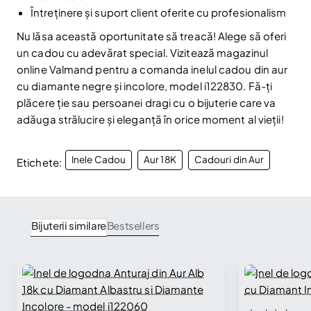
Întreținere și suport client oferite cu profesionalism
Nu mai afișa.
Nu lăsa această oportunitate să treacă! Alege să oferi
un cadou cu adevărat special. Vizitează magazinul
online Valmand pentru a comanda inelul cadou din aur
cu diamante negre și incolore, model i122830. Fă-ți
plăcere ție sau persoanei dragi cu o bijuterie care va
adăuga strălucire și eleganță în orice moment al vieții!
Inele Cadou
Aur 18K
Cadouri din Aur
Etichete:
Bijuterii similare
Bestsellers