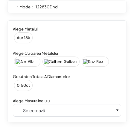
Model:
i122830Dndi
Alege Metalul
Aur 18k
Alege Culoarea Metalului
Alb
Galben
Roz
Greutatea Totala A Diamantelor
0.50ct
Alege Masura Inelului