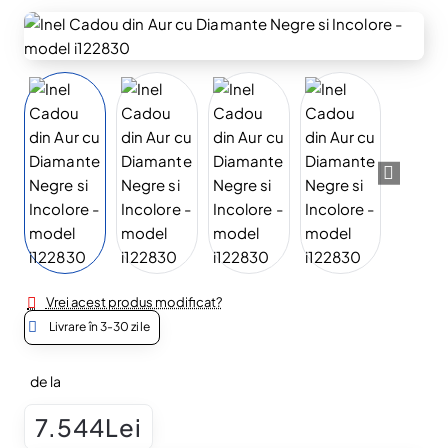
Vrei acest produs modificat?
Livrare în 3-30 zile
de la
7.544Lei