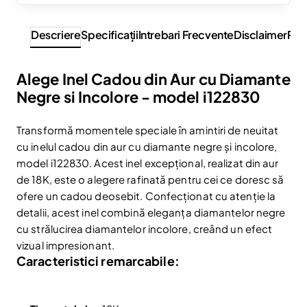
Descriere
Specificaţii
Intrebari Frecvente
Disclaimer
Rev
Alege Inel Cadou din Aur cu Diamante
Negre si Incolore - model i122830
Transformă momentele speciale în amintiri de neuitat
cu inelul cadou din aur cu diamante negre și incolore,
model i122830. Acest inel excepțional, realizat din aur
de 18K, este o alegere rafinată pentru cei ce doresc să
ofere un cadou deosebit. Confecționat cu atenție la
detalii, acest inel combină eleganța diamantelor negre
cu strălucirea diamantelor incolore, creând un efect
vizual impresionant.
Caracteristici remarcabile: