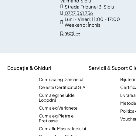
Valmand Sibiu
Strada Tribunei 3, Sibiu
0727 361 756
Luni - Vineri:
11:00 - 17:00
Weekend:
Închis
Direcții ➝
Educație & Ghiduri
Servicii & Suport Cli
Cum să aleg Diamantul
Bijuteri
Ce este Certificatul GIA
Certific
Cum aleg Inelul de
Livrare
Logodnă
Metode 
Cum aleg Verighete
Politica
Cum aleg Pietrele
Vouche
Preţioase
Cum aflu Masura Inelului