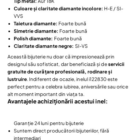
Tip metal:
Aur 18K
Culoare și claritate diamante incolore:
H-E / SI-
VVS
Taietura diamante:
Foarte bună
Simetrie diamante:
Foarte bună
Polish diamante:
Foarte bună
Claritate diamante negre:
SI-VS
Această bijuterie nu doar că impresionează prin
designul său sofisticat, dar beneficiază și de
servicii
gratuite de curățare profesională, rodinare și
lustruire
. Indiferent de ocazie, inelul i122830 este
perfect pentru a celebra iubirea, aniversările sau orice
alt moment important din viața ta.
Avantajele achiziționării acestui inel:
Reduceri și noutăți doar pentru abonați
Fii la curent cu noutățile și promoțiile abonându-te
la newsletter-ul nostru.
Garanție 24 luni pentru bijuterie
Email
Abonare
Suntem direct producătorii bijuteriilor, fără
intermediari
Am citit și sunt de acord cu
Politica de confidentialitate