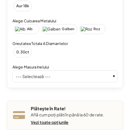
Aur 18k
Alege Culoarea Metalului
Alb
Galben
Roz
Greutatea Totala A Diamantelor
0.30ct
Alege Masura Inelului
Plătește în Rate!
Află cum poți plăti în până la 60 de rate.
Vezi toate opțiunile