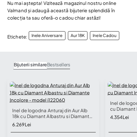
Nu mai aștepta! Vizitează magazinul nostru online
Valmand și adaugă această bijuterie splendidă în
colecția ta sau oferă-o cadou chiar astăzi!
Inele Aniversare
Aur 18K
Inele Cadou
Etichete:
Bijuterii similare
Bestsellers
Inel de logo
cu Diamant 
Inel de logodna Anturaj din Aur Alb
18k cu Diamant Albastru si Diamante
4.354Lei
Incolore - model i122060
6.269Lei