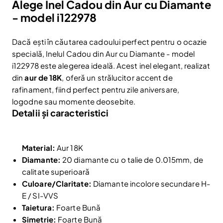
Alege Inel Cadou din Aur cu Diamante
- model i122978
Dacă ești în căutarea cadoului perfect pentru o ocazie
specială, Inelul Cadou din Aur cu Diamante - model
i122978 este alegerea ideală. Acest inel elegant, realizat
din
aur de 18K
, oferă un strălucitor accent de
rafinament, fiind perfect pentru zile aniversare,
logodne sau momente deosebite.
Detalii și caracteristici
Material:
Aur 18K
Diamante:
20 diamante cu o talie de 0.015mm, de
calitate superioară
Culoare/Claritate:
Diamante incolore secundare H-
E / SI-VVS
Taietura:
Foarte Bună
Simetrie:
Foarte Bună