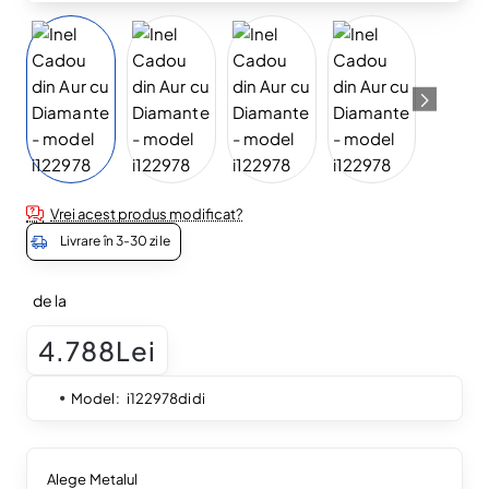
Vrei acest produs modificat?
Livrare în 3-30 zile
de la
4.788Lei
Model:
i122978didi
Alege Metalul