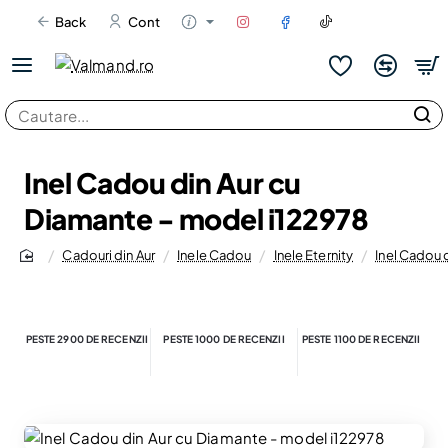
Back
Cont
Cautare...
Inel Cadou din Aur cu
Diamante - model i122978
Cadouri din Aur
Inele Cadou
Inele Eternity
Inel Cadou 
home
PESTE 2900 DE RECENZII
PESTE 1000 DE RECENZII
PESTE 1100 DE RECENZII