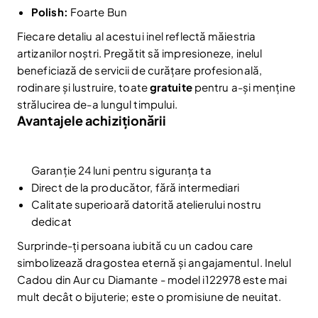
Polish:
Foarte Bun
Fiecare detaliu al acestui inel reflectă măiestria
artizanilor noștri. Pregătit să impresioneze, inelul
beneficiază de servicii de curățare profesională,
rodinare și lustruire, toate
gratuite
pentru a-și menține
strălucirea de-a lungul timpului.
Avantajele achiziționării
Garanție 24 luni pentru siguranța ta
Direct de la producător, fără intermediari
Reduceri și noutăți doar pentru abonați
Calitate superioară datorită atelierului nostru
Fii la curent cu noutățile și promoțiile abonându-te
dedicat
la newsletter-ul nostru.
Surprinde-ți persoana iubită cu un cadou care
Email
Abonare
simbolizează dragostea eternă și angajamentul. Inelul
Am citit și sunt de acord cu
Politica de confidentialitate
Cadou din Aur cu Diamante - model i122978 este mai
mult decât o bijuterie; este o promisiune de neuitat.
Nu mai afișa.