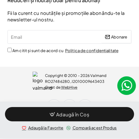
Reduceri și noutăți doar pentru abonați
Fii la curent cu noutățile și promoțiile abonându-te la
newsletter-ul nostru.
Email
Abonare
Am citit și sunt de acord cu
Politica de confidentialitate
Copyright © 2010 - 2026 Valmand
RO27486280, J2010009643403
Creat de
WebHive
Adaugă în Coș
WhatsApp
Adaugă la Favorite
Compară acest Produs
Bucuresti