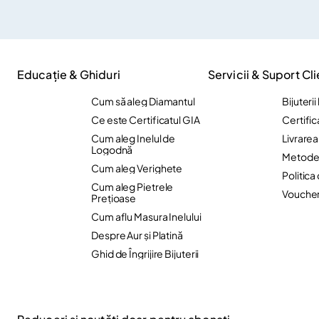
Educație & Ghiduri
Servicii & Suport Cli
Cum să aleg Diamantul
Bijuteri
Ce este Certificatul GIA
Certific
Cum aleg Inelul de
Livrare
Logodnă
Metode 
Cum aleg Verighete
Politica
Cum aleg Pietrele
Vouche
Preţioase
Cum aflu Masura Inelului
Despre Aur și Platină
Ghid de Îngrijire Bijuterii