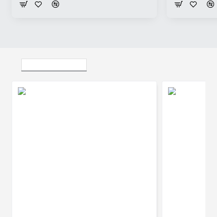
Vizualizate Recent
Inel Cadou din Aur cu Diamante - model i122978
4.788Lei