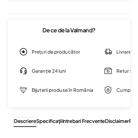
De ce de la Valmand?
Prețuri de producător
Livrare g
Garanție 24 luni
Retur simp
Bijuterii produse în România
Cumpărăt
Descriere
Specificaţii
Intrebari Frecvente
Disclaimer
Rev