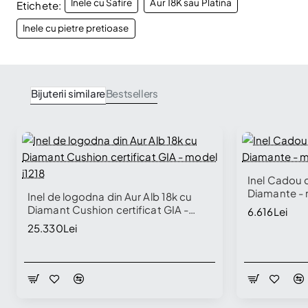
Inele cu Safire
Aur 18K sau Platina
Etichete:
Inele cu pietre pretioase
Bijuterii similare
Bestsellers
Inel Cadou d
Diamante - 
Inel de logodna din Aur Alb 18k cu
Diamant Cushion certificat GIA -
6.616Lei
model i1218
25.330Lei