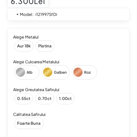
6.300Lei
Model:
i121997SfDi
Alege Metalul
Aur 18k
Platina
Alege Culoarea Metalului
Alb
Galben
Roz
Alege Greutatea Safirului
0.55ct
0.70ct
1.00ct
Calitatea Safirului
Foarte Buna