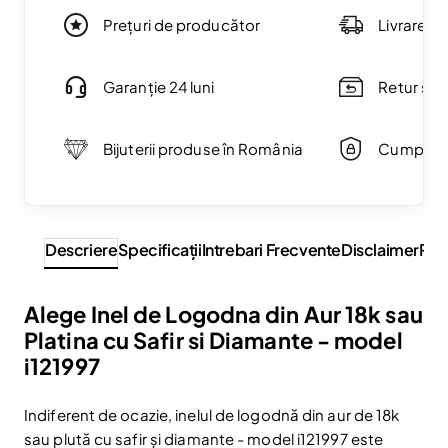
Prețuri de producător
Livrare g
Garanție 24 luni
Retur simp
Bijuterii produse în România
Cumpărăt
Descriere
Specificaţii
Intrebari Frecvente
Disclaimer
Rev
Alege Inel de Logodna din Aur 18k sau
Platina cu Safir si Diamante - model
i121997
Indiferent de ocazie, inelul de logodnă din aur de 18k
sau plută cu safir și diamante - model i121997 este