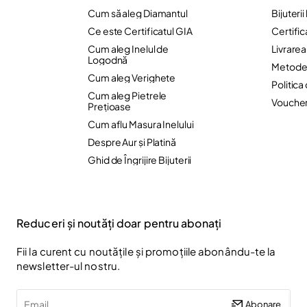
Cum să aleg Diamantul
Bijuteri
Ce este Certificatul GIA
Certific
Cum aleg Inelul de
Livrare
Logodnă
Metode 
Cum aleg Verighete
Politica
Cum aleg Pietrele
Vouche
Preţioase
Cum aflu Masura Inelului
Despre Aur și Platină
Ghid de Îngrijire Bijuterii
Reduceri și noutăți doar pentru abonați
Fii la curent cu noutățile și promoțiile abonându-te la
newsletter-ul nostru.
Email
Abonare