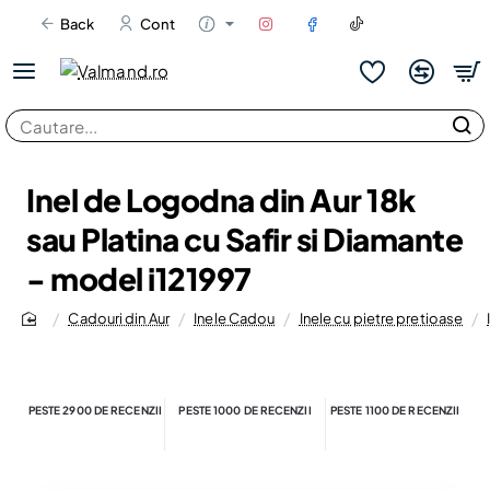
Back
Cont
Cautare...
Inel de Logodna din Aur 18k
sau Platina cu Safir si Diamante
- model i121997
Cadouri din Aur
Inele Cadou
Inele cu pietre pretioase
home
PESTE 2900 DE RECENZII
PESTE 1000 DE RECENZII
PESTE 1100 DE RECENZII