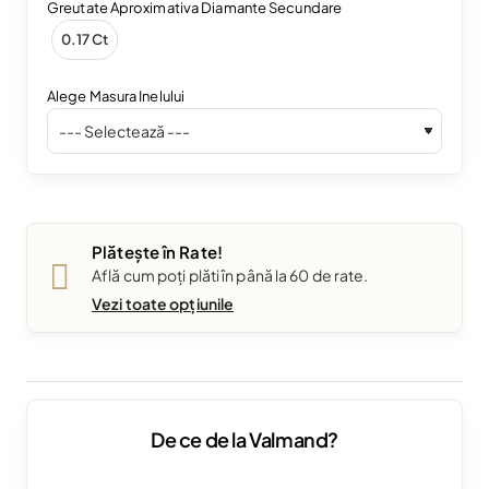
Greutate Aproximativa Diamante Secundare
0.17 Ct
Alege Masura Inelului
Plătește în Rate!
Află cum poți plăti în până la 60 de rate.
Vezi toate opțiunile
De ce de la Valmand?