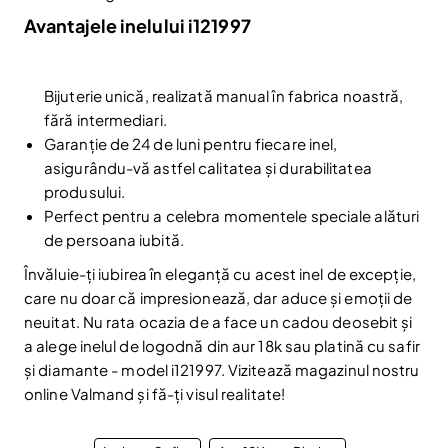
Avantajele inelului i121997
Fii la curent cu noutățile și promoțiile abonându-te
la newsletter-ul nostru.
Email
Abonare
Bijuterie unică, realizată manual în fabrica noastră,
Am citit și sunt de acord cu
Politica de confidentialitate
fără intermediari.
Garanție de 24 de luni pentru fiecare inel,
Nu mai afișa.
asigurându-vă astfel calitatea și durabilitatea
produsului.
Perfect pentru a celebra momentele speciale alături
de persoana iubită.
Învăluie-ți iubirea în eleganță cu acest inel de excepție,
care nu doar că impresionează, dar aduce și emoții de
neuitat. Nu rata ocazia de a face un cadou deosebit și
a alege inelul de logodnă din aur 18k sau platină cu safir
și diamante - model i121997. Vizitează magazinul nostru
online Valmand și fă-ți visul realitate!