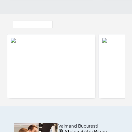
Vizualizate Recent
Inel de Logodna din Aur 18k sau Platina cu Safir si Diamante - model i121997
6.300Lei
Valmand Bucuresti
Strada Pictor Barbu