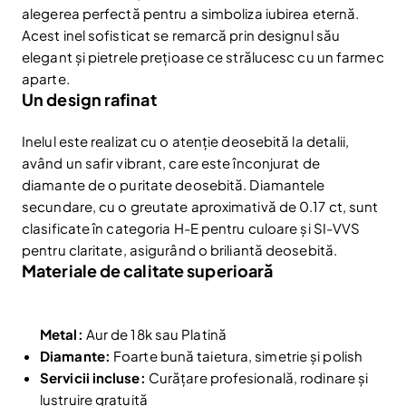
alegerea perfectă pentru a simboliza iubirea eternă.
Acest inel sofisticat se remarcă prin designul său
elegant și pietrele prețioase ce strălucesc cu un farmec
aparte.
Un design rafinat
Inelul este realizat cu o atenție deosebită la detalii,
având un safir vibrant, care este înconjurat de
diamante de o puritate deosebită. Diamantele
secundare, cu o greutate aproximativă de 0.17 ct, sunt
clasificate în categoria H-E pentru culoare și SI-VVS
pentru claritate, asigurând o briliantă deosebită.
Materiale de calitate superioară
Metal:
Aur de 18k sau Platină
Diamante:
Foarte bună taietura, simetrie și polish
Servicii incluse:
Curățare profesională, rodinare și
lustruire gratuită
Reduceri și noutăți doar pentru abonați