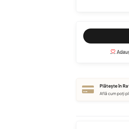
Adaug
Plătește în Ra
Află cum poți pl