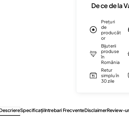
De ce de la 
Prețuri
de
producăt
or
Bijuterii
produse
în
România
Retur
simplu în
30 zile
Descriere
Specificaţii
Intrebari Frecvente
Disclaimer
Review-ur