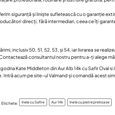
confidentialitate
oferim siguranță și liniște sufletească cu o garanție ex
ucători direcți, fără intermediari, ceea ce îți garant
a.
imi, inclusiv 50, 51, 52, 53, și 54, iar livrarea se realizeaz
. Contactează consultantul nostru pentru a-ți alege mă
ogodna Kate Middleton din Aur Alb 14k cu Safir Oval si
e. Intră acum pe site-ul Valmand și comandă acest simb
Inele cu Safire
Aur 14k
Inele cu pietre pretioase
Etichete: