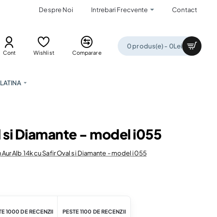
Despre Noi
Intrebari Frecvente
Contact
0 produs(e) - 0Lei
Cont
Wishlist
Comparare
LATINA
l si Diamante - model i055
Aur Alb 14k cu Safir Oval si Diamante - model i055
E 1000 DE RECENZII
PESTE 1100 DE RECENZII