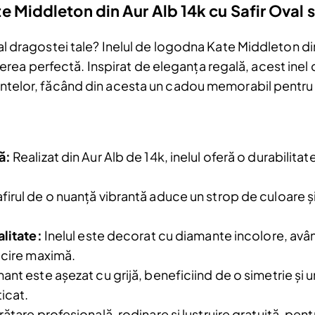
e Middleton din Aur Alb 14k cu Safir Oval 
c al dragostei tale? Inelul de logodna Kate Middleton din
rea perfectă. Inspirat de eleganța regală, acest inel
mantelor, făcând din acesta un cadou memorabil pentru
ă:
Realizat din Aur Alb de 14k, inelul oferă o durabilitat
firul de o nuanță vibrantă aduce un strop de culoare și
Reduceri și noutăți doar pentru a
alitate:
Inelul este decorat cu diamante incolore, având
Fii la curent cu noutățile și promoțiil
abonându-te la newsletter-ul nostr
ucire maximă.
ant este așezat cu grijă, beneficiind de o simetrie și 
Email
icat.
țare profesională, rodinare și lustruire gratuită, pentr
Am citit și sunt de acord cu
Politica de