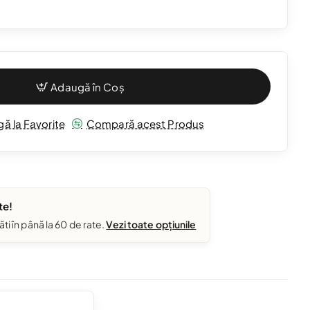
Adaugă în Coș
ă la Favorite
Compară acest Produs
te!
ăti în până la 60 de rate.
Vezi toate opțiunile