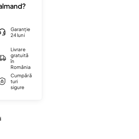
Valmand?
Garanție
24 luni
Livrare
gratuită
în
România
Cumpără
turi
sigure
i