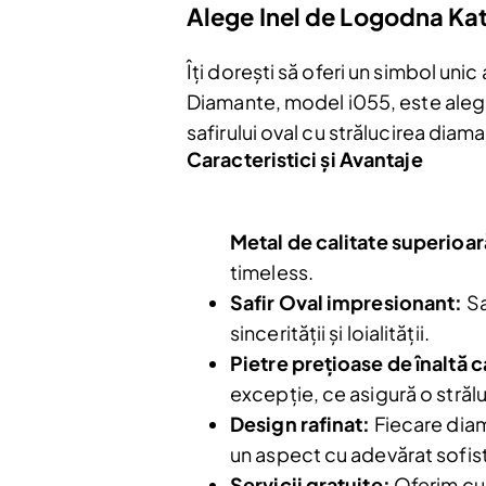
Alege Inel de Logodna Kat
Îți dorești să oferi un simbol uni
Diamante, model i055, este alege
safirului oval cu strălucirea dia
Caracteristici și Avantaje
Metal de calitate superioar
timeless.
Safir Oval impresionant:
Sa
sincerității și loialității.
Pietre prețioase de înaltă c
excepție, ce asigură o străl
Design rafinat:
Fiecare diam
un aspect cu adevărat sofist
Servicii gratuite:
Oferim cură