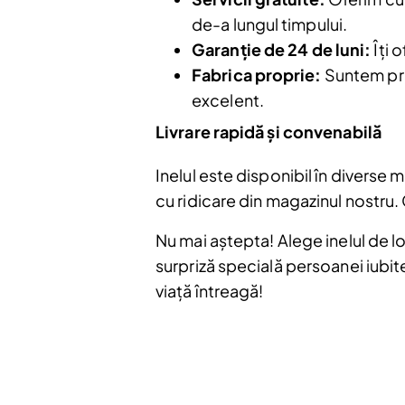
de-a lungul timpului.
Garanție de 24 de luni:
Îți 
Fabrica proprie:
Suntem prod
Nu mai afiș
excelent.
Livrare rapidă și convenabilă
Inelul este disponibil în diverse măr
cu ridicare din magazinul nostru
Nu mai aștepta! Alege inelul de l
surpriză specială persoanei iubit
viață întreagă!