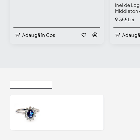
Inel de Lo
Middleton 
Diamant Ne
9.355Lei
Incolore -
Adaugă în Coș
Adaugă
Disponibil în
Vizualizate Recent
Inel de Logodna Kate Middleton din Aur Alb 14k cu Safir Oval si Diamante - model i055
7.667Lei