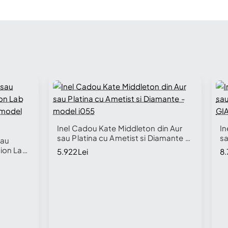
Inel Cadou Kate Middleton din Aur
In
sau Platina cu Ametist si Diamante -
sa
sau
model i055
Ce
hion Lab
5.922Lei
8.
m
- model