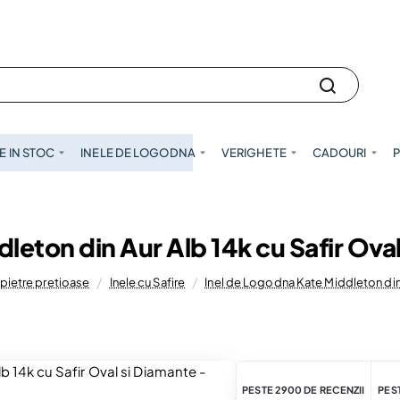
 IN STOC
INELE DE LOGODNA
VERIGHETE
CADOURI
P
leton din Aur Alb 14k cu Safir Ova
 pietre pretioase
Inele cu Safire
Inel de Logodna Kate Middleton din 
PESTE 2900 DE RECENZII
PEST