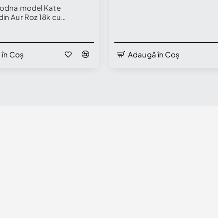
godna model Kate
din Aur Roz 18k cu
gru Oval si Diamante
 model i055
 în Coș
Adaugă în Coș
 Showroom