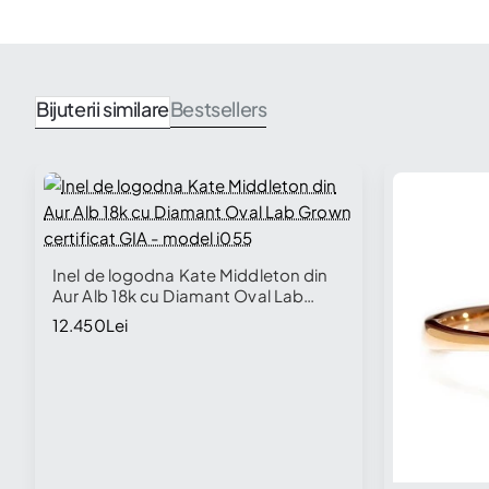
Bijuterii similare
Bestsellers
Inel de logodna Kate Middleton din
Aur Alb 18k cu Diamant Oval Lab
Grown certificat GIA - model i055
Disponibil în Showroom
12.450Lei