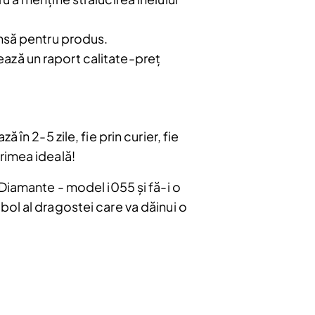
tinsă pentru produs.
ează un raport calitate-preț
ă în 2-5 zile, fie prin curier, fie
rimea ideală!
 Diamante - model i055 și fă-i o
ol al dragostei care va dăinui o