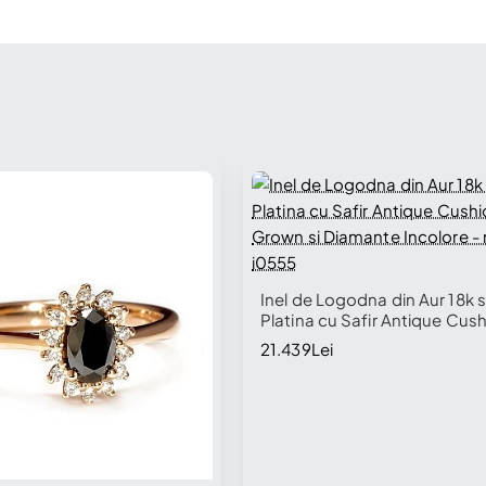
Inel de Logodna din Aur 18k 
Platina cu Safir Antique Cus
Grown si Diamante Incolore 
21.439Lei
i0555