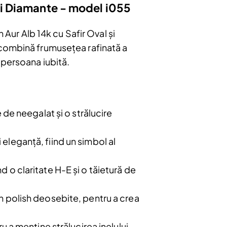
si Diamante - model i055
 Aur Alb 14k cu Safir Oval și
 combină frumusețea rafinată a
 persoana iubită.
e de neegalat și o strălucire
 eleganță, fiind un simbol al
bonați
 o claritate H-E și o tăietură de
e
u.
un polish deosebite, pentru a crea
Abonare
u a menține strălucirea inelului