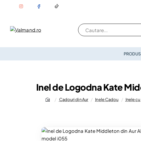
Cautare...
PRODUSE
Inel de Logodna Kate Midd
Cadouri din Aur
Inele Cadou
Inele cu
home