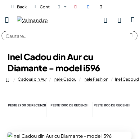
Back
Cont
Cautare...
Inel Cadou din Aur cu
Diamante - model i596
Cadouri din Aur
Inele Cadou
Inele Fashion
Inel Cadou d
home
PESTE 2900 DE RECENZII
PESTE 1000 DE RECENZII
PESTE 1100 DE RECENZII