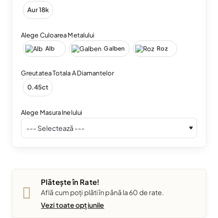
Aur 18k
Alege Culoarea Metalului
Alb
Galben
Roz
Greutatea Totala A Diamantelor
0.45ct
Alege Masura Inelului
Plătește în Rate!
Află cum poți plăti în până la 60 de rate.
Vezi toate opțiunile