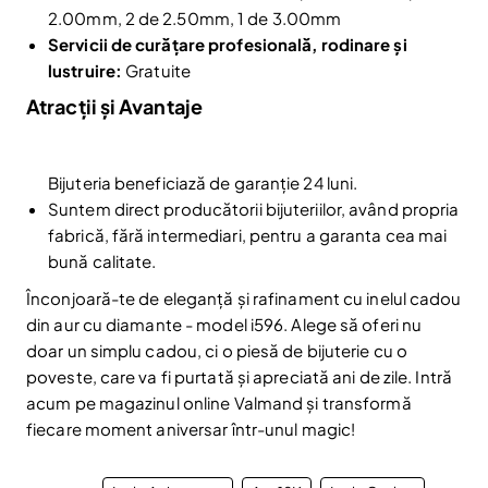
2.00mm, 2 de 2.50mm, 1 de 3.00mm
Servicii de curățare profesională, rodinare și
lustruire:
Gratuite
Atracții și Avantaje
Reduceri și noutăți doar pentru abonați
Fii la curent cu noutățile și promoțiile abonându-te
Bijuteria beneficiază de garanție 24 luni.
la newsletter-ul nostru.
Suntem direct producătorii bijuteriilor, având propria
Email
fabrică, fără intermediari, pentru a garanta cea mai
Abonare
bună calitate.
Am citit și sunt de acord cu
Politica de confidentialitate
Înconjoară-te de eleganță și rafinament cu inelul cadou
Nu mai afișa.
din aur cu diamante - model i596. Alege să oferi nu
doar un simplu cadou, ci o piesă de bijuterie cu o
poveste, care va fi purtată și apreciată ani de zile. Intră
acum pe magazinul online Valmand și transformă
fiecare moment aniversar într-unul magic!