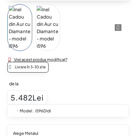
Vrei acest produs modificat?
Livrare în 3-30 zile
de la
5.482Lei
Model:
i596Didi
Alege Metalul