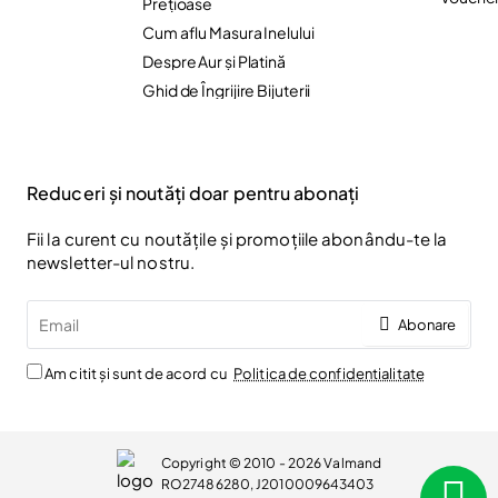
Preţioase
Cum aflu Masura Inelului
Despre Aur și Platină
Ghid de Îngrijire Bijuterii
Reduceri și noutăți doar pentru abonați
Fii la curent cu noutățile și promoțiile abonându-te la
newsletter-ul nostru.
Email
Abonare
Am citit și sunt de acord cu
Politica de confidentialitate
Copyright © 2010 - 2026 Valmand
RO27486280, J2010009643403