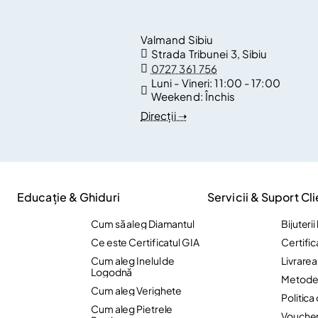
Valmand Sibiu
Strada Tribunei 3, Sibiu
0727 361 756
Luni - Vineri:
11:00 - 17:00
Weekend:
Închis
Direcții ➝
Educație & Ghiduri
Servicii & Suport Cli
Cum să aleg Diamantul
Bijuteri
Ce este Certificatul GIA
Certific
Cum aleg Inelul de
Livrare
Logodnă
Metode 
Cum aleg Verighete
Politica
Cum aleg Pietrele
Vouche