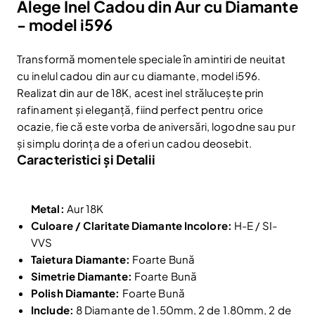
Alege Inel Cadou din Aur cu Diamante
- model i596
Transformă momentele speciale în amintiri de neuitat
cu inelul cadou din aur cu diamante, model i596.
Realizat din aur de 18K, acest inel strălucește prin
rafinament și eleganță, fiind perfect pentru orice
ocazie, fie că este vorba de aniversări, logodne sau pur
și simplu dorința de a oferi un cadou deosebit.
Caracteristici și Detalii
Metal:
Aur 18K
Culoare / Claritate Diamante Incolore:
H-E / SI-
VVS
Taietura Diamante:
Foarte Bună
Simetrie Diamante:
Foarte Bună
Polish Diamante:
Foarte Bună
Include:
8 Diamante de 1.50mm, 2 de 1.80mm, 2 de