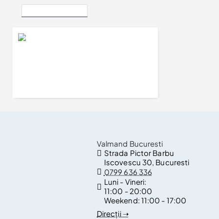
Vizualizate Recent
Inel Cadou din Aur cu Diamante - model i596
5.482Lei
Valmand Bucuresti
Strada Pictor Barbu
Iscovescu 30, Bucuresti
0799 636 336
Luni - Vineri:
11:00 - 20:00
Weekend:
11:00 - 17:00
Direcții ➝