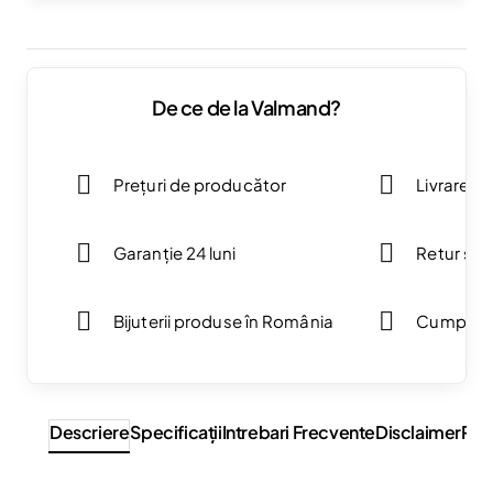
De ce de la Valmand?
Prețuri de producător
Livrare g
Garanție 24 luni
Retur simp
Bijuterii produse în România
Cumpărăt
Descriere
Specificaţii
Intrebari Frecvente
Disclaimer
Rev