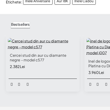
Inele Aniversare
Aur 18K
Inele Cadou
Etichete:
Bestsellers
🔥 Selling fast
Cercei stud din aur cu diamante
negre - model c577
Inel de logo
Platina cu D
2.382Lei
model i007
3.960Lei