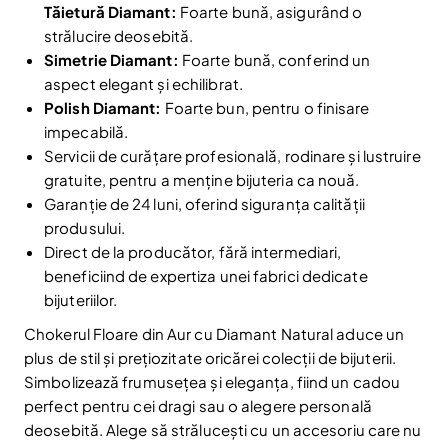
Tăietură Diamant:
Foarte bună, asigurând o
strălucire deosebită.
Simetrie Diamant:
Foarte bună, conferind un
aspect elegant și echilibrat.
Polish Diamant:
Foarte bun, pentru o finisare
impecabilă.
Servicii de curățare profesională, rodinare și lustruire
gratuite, pentru a menține bijuteria ca nouă.
Garanție de 24 luni, oferind siguranța calității
produsului.
Direct de la producător, fără intermediari,
Reduceri și noutăți doar pentru abonați
beneficiind de expertiza unei fabrici dedicate
Fii la curent cu noutățile și promoțiile abonându-te
bijuteriilor.
la newsletter-ul nostru.
Chokerul Floare din Aur cu Diamant Natural aduce un
Email
plus de stil și prețiozitate oricărei colecții de bijuterii.
Abonare
Simbolizează frumusețea și eleganța, fiind un cadou
Am citit și sunt de acord cu
Politica de confidentialitate
perfect pentru cei dragi sau o alegere personală
deosebită. Alege să strălucești cu un accesoriu care nu
Nu mai afișa.