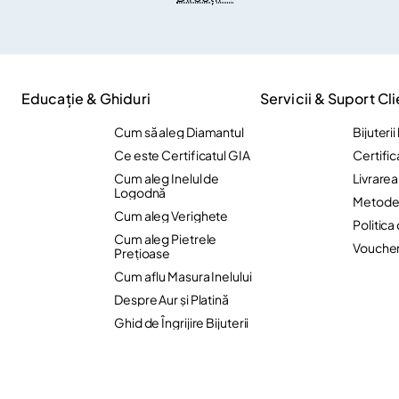
Educație & Ghiduri
Servicii & Suport Cli
Cum să aleg Diamantul
Bijuteri
Ce este Certificatul GIA
Certific
Cum aleg Inelul de
Livrare
Logodnă
Metode 
Cum aleg Verighete
Politica
Cum aleg Pietrele
Vouche
Preţioase
Cum aflu Masura Inelului
Despre Aur și Platină
Ghid de Îngrijire Bijuterii