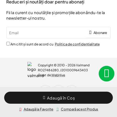
Reduceri și noutăți doar pentru abonați
Fii la curent cu noutățile și promoțiile abonându-te la
newsletter-ul nostru.
Email
Abonare
Am citit și sunt de acord cu
Politica de confidentialitate
Copyright © 2010 - 2026 Valmand
RO27486280, J2010009643403
Creat de
WebHive
Adaugă în Coș
WhatsApp
Adaugă la Favorite
Compară acest Produs
Bucuresti