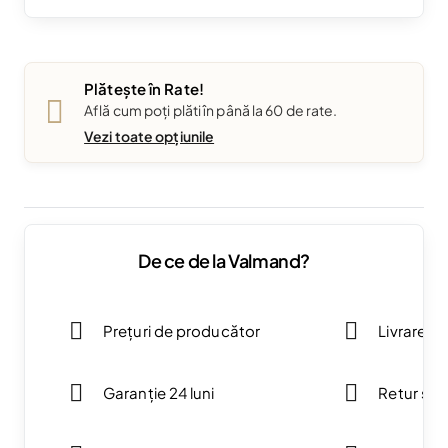
Plătește în Rate!
Află cum poți plăti în până la 60 de rate.
Vezi toate opțiunile
De ce de la Valmand?
Prețuri de producător
Livrare g
Garanție 24 luni
Retur simp