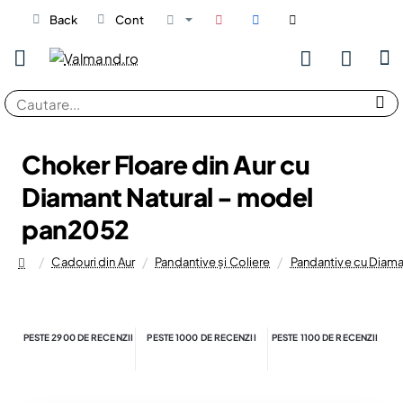
Back
Cont
Cautare...
Choker Floare din Aur cu
Diamant Natural - model
pan2052
Cadouri din Aur
Pandantive și Coliere
Pandantive cu Diam
home
PESTE 2900 DE RECENZII
PESTE 1000 DE RECENZII
PESTE 1100 DE RECENZII