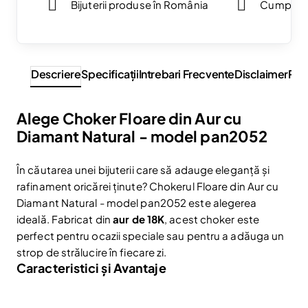
Bijuterii produse în România
Cumpărăt
Descriere
Specificaţii
Intrebari Frecvente
Disclaimer
Rev
Alege Choker Floare din Aur cu
Diamant Natural - model pan2052
În căutarea unei bijuterii care să adauge eleganță și
rafinament oricărei ținute? Chokerul Floare din Aur cu
Diamant Natural - model pan2052 este alegerea
ideală. Fabricat din
aur de 18K
, acest choker este
perfect pentru ocazii speciale sau pentru a adăuga un
strop de strălucire în fiecare zi.
Caracteristici și Avantaje