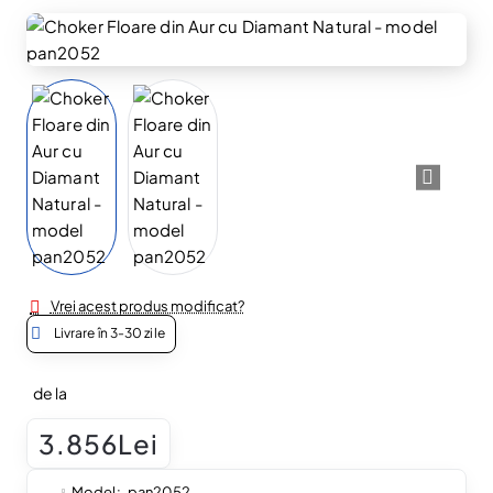
Vrei acest produs modificat?
Livrare în 3-30 zile
de la
3.856Lei
Model:
pan2052