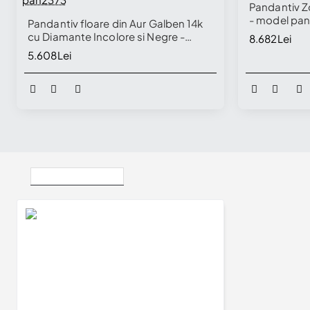
Pandantiv Z
- model pa
Pandantiv floare din Aur Galben 14k
cu Diamante Incolore si Negre -
8.682Lei
model pan2373
5.608Lei
Vizualizate Recent
Choker Floare din Aur cu Diamant Natural - model pan2052
3.856Lei