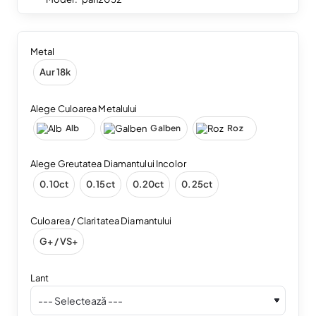
Metal
Aur 18k
Alege Culoarea Metalului
Alb
Galben
Roz
Alege Greutatea Diamantului Incolor
0.10ct
0.15ct
0.20ct
0.25ct
Culoarea / Claritatea Diamantului
G+ / VS+
Lant