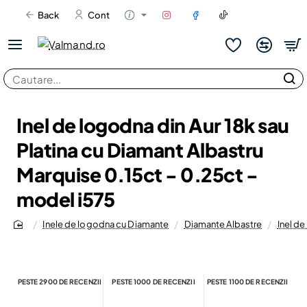
Back
Cont
Cautare...
Inel de logodna din Aur 18k sau
Platina cu Diamant Albastru
Marquise 0.15ct - 0.25ct -
model i575
Inele de logodna cu Diamante
Diamante Albastre
Inel de
home
PESTE 2900 DE RECENZII
PESTE 1000 DE RECENZII
PESTE 1100 DE RECENZII