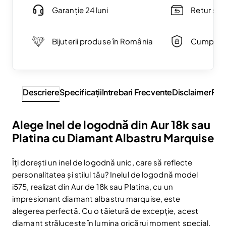
Garanție 24 luni
Retur simp
Bijuterii produse în România
Cumpărăt
Descriere
Specificaţii
Intrebari Frecvente
Disclaimer
Rev
Alege Inel de logodnă din Aur 18k sau
Platina cu Diamant Albastru Marquise
Îți dorești un inel de logodnă unic, care să reflecte
personalitatea și stilul tău? Inelul de logodnă model
i575, realizat din Aur de 18k sau Platina, cu un
impresionant diamant albastru marquise, este
alegerea perfectă. Cu o tăietură de excepție, acest
diamant strălucește în lumina oricărui moment special.