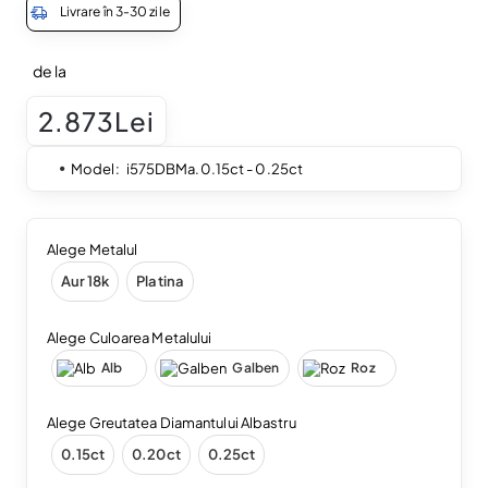
Livrare în 3-30 zile
de la
2.873Lei
Model:
i575DBMa.0.15ct - 0.25ct
Alege Metalul
Aur 18k
Platina
Alege Culoarea Metalului
Alb
Galben
Roz
Alege Greutatea Diamantului Albastru
0.15ct
0.20ct
0.25ct