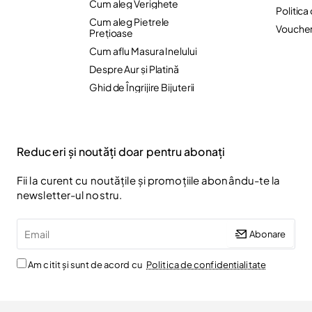
Cum aleg Verighete
Politica
Cum aleg Pietrele
Vouche
Preţioase
Cum aflu Masura Inelului
Despre Aur și Platină
Ghid de Îngrijire Bijuterii
Reduceri și noutăți doar pentru abonați
Fii la curent cu noutățile și promoțiile abonându-te la
newsletter-ul nostru.
Email
Abonare
Am citit și sunt de acord cu
Politica de confidentialitate