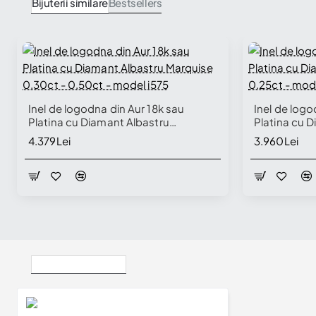
Bijuterii similare
Bestsellers
Inel de logodna din Aur 18k sau
Inel de logo
Platina cu Diamant Albastru
Platina cu 
Marquise 0.30ct - 0.50ct - model
0.25ct - mo
4.379Lei
3.960Lei
i575
Vizualizate Recent