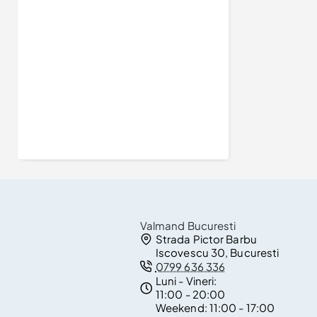
Inel de logodna din Aur 18k sau Platina cu Diamant Albastru Marquise 0.15ct - 0.25ct - model i575
2.873Lei
Valmand Bucuresti
Strada Pictor Barbu
Iscovescu 30, Bucuresti
0799 636 336
Luni - Vineri:
11:00 - 20:00
Weekend:
11:00 - 17:00