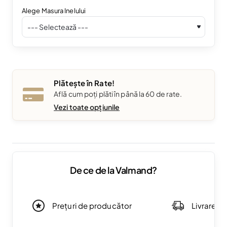
Alege Masura Inelului
Plătește în Rate!
Află cum poți plăti în până la 60 de rate.
Vezi toate opțiunile
De ce de la Valmand?
Prețuri de producător
Livrare g