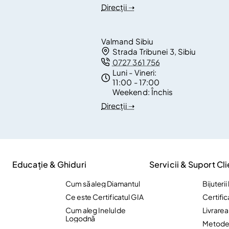
Direcții ➝
Valmand Sibiu
Strada Tribunei 3, Sibiu
0727 361 756
Luni - Vineri:
11:00 - 17:00
Weekend:
Închis
Direcții ➝
Educație & Ghiduri
Servicii & Suport Cli
Cum să aleg Diamantul
Bijuteri
Ce este Certificatul GIA
Certific
Cum aleg Inelul de
Livrare
Logodnă
Metode 