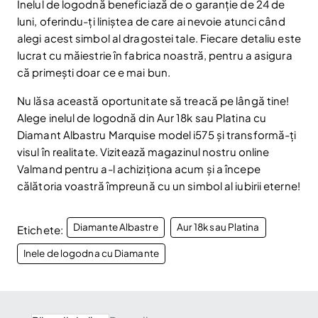
Inelul de logodnă beneficiază de o garanție de 24 de
Email
Abonare
luni, oferindu-ți liniștea de care ai nevoie atunci când
Am citit și sunt de acord cu
Politica de confidentialitate
alegi acest simbol al dragostei tale. Fiecare detaliu este
lucrat cu măiestrie în fabrica noastră, pentru a asigura
Nu mai afișa.
că primești doar ce e mai bun.
Nu lăsa această oportunitate să treacă pe lângă tine!
Alege inelul de logodnă din Aur 18k sau Platina cu
Diamant Albastru Marquise model i575 și transformă-ți
visul în realitate. Vizitează magazinul nostru online
Valmand pentru a-l achiziționa acum și a începe
călătoria voastră împreună cu un simbol al iubirii eterne!
Diamante Albastre
Aur 18k sau Platina
Etichete:
Inele de logodna cu Diamante