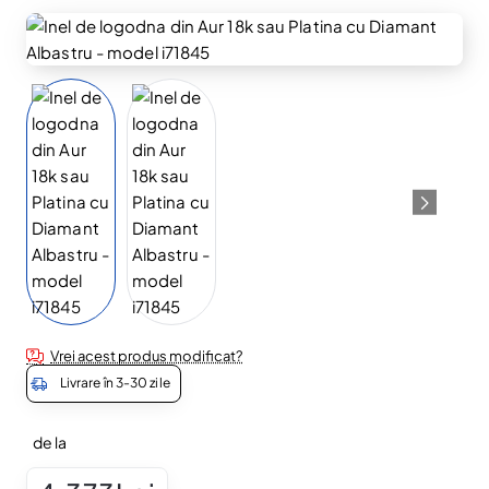
Vrei acest produs modificat?
Livrare în 3-30 zile
de la