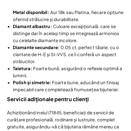
Metal disponibil:
Aur 18k sau Platina, fiecare opțiune
oferind strălucire și durabilitate.
Diamant albastru:
Culoare excepțională, care se
distinge dar în același timp se integrează armonios
cu celelalte diamante incolore.
Diamante secundare:
0.05 ct, perfect tăiate, cu o
claritate de H-E și SI-VVS, ce îi conferă un aspect
strălucitor.
Taietura:
Foarte bună, asigurând o reflexie optimă a
luminii.
Polish și simetrie:
Foarte bune, aducând un finisaj
impecabil care completează frumusețea bijuteriei.
Servicii adiționale pentru clienți
Achiziționând inelul i71845, beneficiați de servicii de
curățare profesională, rodinare și lustruire, complet
Reduceri și noutăți doar pentru abonați
gratuite, asigurându-vă că bijuteria rămâne mereu ca