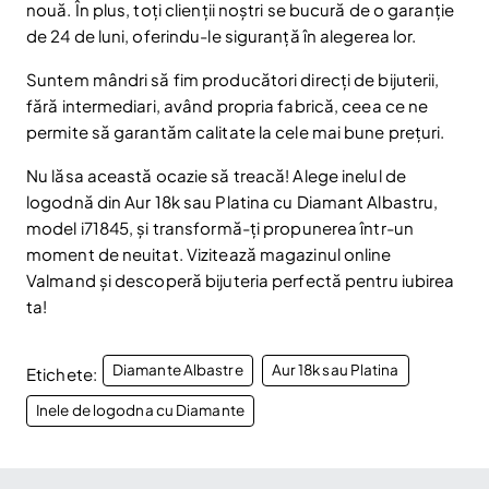
nouă. În plus, toți clienții noștri se bucură de o garanție
Fii la curent cu noutățile și promoțiile abonându-te
la newsletter-ul nostru.
de 24 de luni, oferindu-le siguranță în alegerea lor.
Email
Suntem mândri să fim producători direcți de bijuterii,
Abonare
fără intermediari, având propria fabrică, ceea ce ne
Am citit și sunt de acord cu
Politica de confidentialitate
permite să garantăm calitate la cele mai bune prețuri.
Nu mai afișa.
Nu lăsa această ocazie să treacă! Alege inelul de
logodnă din Aur 18k sau Platina cu Diamant Albastru,
model i71845, și transformă-ți propunerea într-un
moment de neuitat. Vizitează magazinul online
Valmand și descoperă bijuteria perfectă pentru iubirea
ta!
Diamante Albastre
Aur 18k sau Platina
Etichete:
Inele de logodna cu Diamante