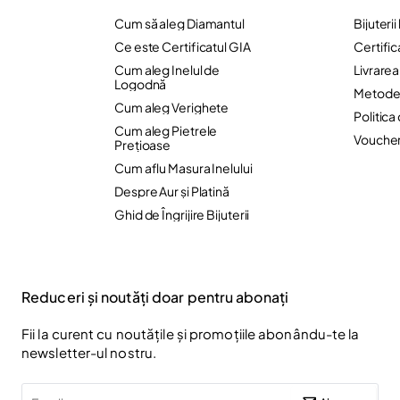
Cum să aleg Diamantul
Bijuteri
Ce este Certificatul GIA
Certific
Cum aleg Inelul de
Livrare
Logodnă
Metode 
Cum aleg Verighete
Politica
Cum aleg Pietrele
Vouche
Preţioase
Cum aflu Masura Inelului
Despre Aur și Platină
Ghid de Îngrijire Bijuterii
Reduceri și noutăți doar pentru abonați
Fii la curent cu noutățile și promoțiile abonându-te la
newsletter-ul nostru.
Email