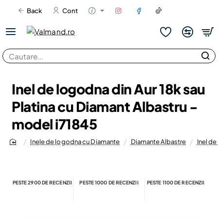
Back
Cont
Cautare...
Inel de logodna din Aur 18k sau
Platina cu Diamant Albastru -
model i71845
Inele de logodna cu Diamante
Diamante Albastre
Inel de
home
PESTE 2900 DE RECENZII
PESTE 1000 DE RECENZII
PESTE 1100 DE RECENZII