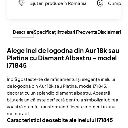
Bijuterii produse în România
Cumpărăt
Descriere
Specificaţii
Intrebari Frecvente
Disclaimer
Rev
Alege Inel de logodna din Aur 18k sau
Platina cu Diamant Albastru - model
i71845
Îndrăgostește-te de rafinamentul și eleganța inelului
de logodnă din Aur 18k sau Platina, model i71845,
decorat cu un splendid diamant albastru. Această
bijuterie unică este perfectă pentru a simboliza iubirea
voastră eternă, transformând fiecare moment în unul
memorabil.
Caracteristici deosebite ale inelului i71845