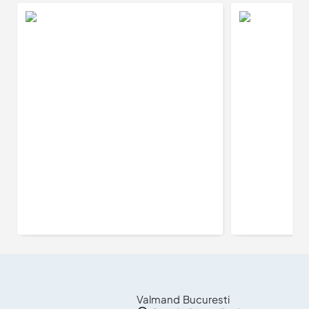
Inel de logodna din Aur 18k sau Platina cu Diamant Albastru - model i71845
4.373Lei
Valmand Bucuresti