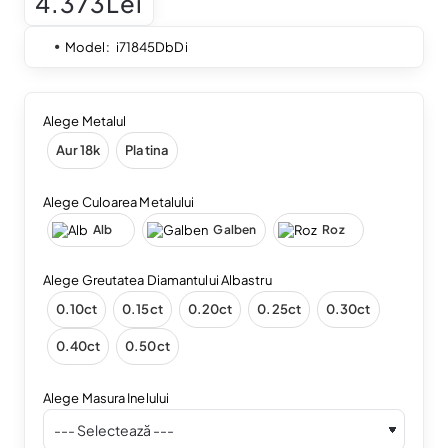
4.373Lei
Model:
i71845DbDi
Alege Metalul
Aur 18k
Platina
Alege Culoarea Metalului
Alb
Galben
Roz
Alege Greutatea Diamantului Albastru
0.10ct
0.15ct
0.20ct
0.25ct
0.30ct
0.40ct
0.50ct
Alege Masura Inelului