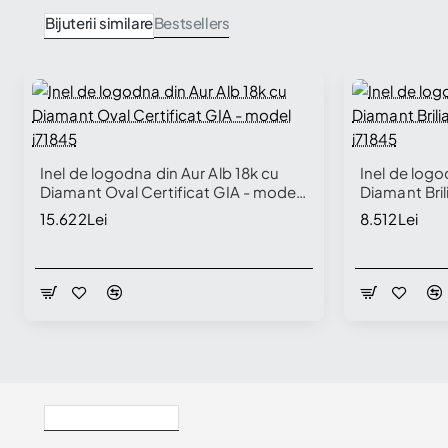
Bijuterii similare
Bestsellers
Inel de logodna din Aur Alb 18k cu
Inel de logo
Diamant Oval Certificat GIA - model
Diamant Brili
i71845
model i7184
15.622Lei
8.512Lei
Vizualizate Recent