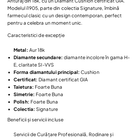
Anturaj din 18k, cu un Diamant Cushion certificat GIA.
Modelul i1905, parte din colectia Signature, îmbină
farmecul clasic cu un design contemporan, perfect
pentru a celebra un moment unic.
Caracteristici de excepție
Metal:
Aur 18k
Diamante secundare:
diamante incolore în gama H-
E, claritate SI-VVS
Forma diamantului principal:
Cushion
Certificat:
Diamant certificat GIA
Taietura:
Foarte Buna
Simetrie:
Foarte Buna
Polish:
Foarte Buna
Colectia:
Signature
Beneficii și servicii incluse
Servicii de Curățare Profesională, Rodinare și
Reduceri și noutăți doar pentru abonați