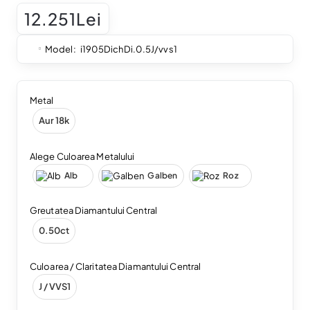
12.251Lei
Model:
i1905DichDi.0.5J/vvs1
Metal
Aur 18k
Alege Culoarea Metalului
Alb
Galben
Roz
Greutatea Diamantului Central
0.50ct
Culoarea / Claritatea Diamantului Central
J / VVS1