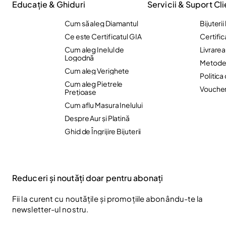
Educație & Ghiduri
Servicii & Suport Cli
Cum să aleg Diamantul
Bijuteri
Ce este Certificatul GIA
Certific
Cum aleg Inelul de
Livrare
Logodnă
Metode 
Cum aleg Verighete
Politica
Cum aleg Pietrele
Vouche
Preţioase
Cum aflu Masura Inelului
Despre Aur și Platină
Ghid de Îngrijire Bijuterii
Reduceri și noutăți doar pentru abonați
Fii la curent cu noutățile și promoțiile abonându-te la
newsletter-ul nostru.