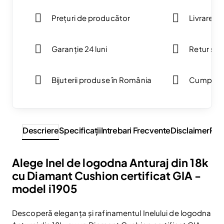
Prețuri de producător
Livrare g
Garanție 24 luni
Retur simp
Bijuterii produse în România
Cumpărăt
Descriere
Specificaţii
Intrebari Frecvente
Disclaimer
Rev
Alege Inel de logodna Anturaj din 18k
cu Diamant Cushion certificat GIA -
model i1905
Descoperă eleganța și rafinamentul Inelului de logodna