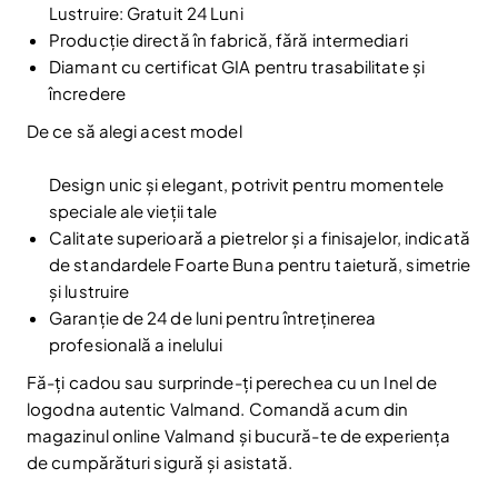
Lustruire: Gratuit 24 Luni
Fii la curent cu noutățile și promoțiile abonându-te
Producție directă în fabrică, fără intermediari
la newsletter-ul nostru.
Diamant cu certificat GIA pentru trasabilitate și
Email
Abonare
încredere
Am citit și sunt de acord cu
Politica de confidentialitate
De ce să alegi acest model
Nu mai afișa.
Design unic și elegant, potrivit pentru momentele
speciale ale vieții tale
Calitate superioară a pietrelor și a finisajelor, indicată
de standardele Foarte Buna pentru taietură, simetrie
și lustruire
Garanție de 24 de luni pentru întreținerea
profesională a inelului
Fă-ți cadou sau surprinde-ți perechea cu un Inel de
logodna autentic Valmand. Comandă acum din
magazinul online Valmand și bucură-te de experiența
de cumpărături sigură și asistată.