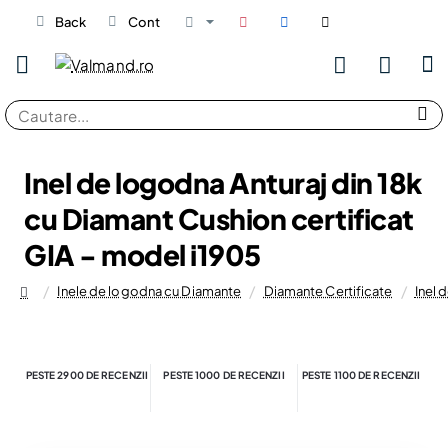
Back
Cont
Cautare...
Inel de logodna Anturaj din 18k
cu Diamant Cushion certificat
GIA - model i1905
Inele de logodna cu Diamante
Diamante Certificate
Inel 
home
PESTE 2900 DE RECENZII
PESTE 1000 DE RECENZII
PESTE 1100 DE RECENZII