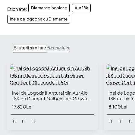
Diamante Incolore
Aur 18k
Etichete:
Inele de logodna cu Diamante
Bijuterii similare
Bestsellers
Inel de Logodnă Anturaj din Aur Alb
Inel de Log
18K cu Diamant Galben Lab Grown
18K cu Diam
Certificat IGI - model i1905
Grown Certif
17.820Lei
8.100Lei