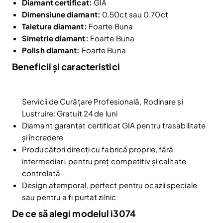
Diamant certificat:
GIA
Dimensiune diamant:
0.50ct sau 0.70ct
Taietura diamant:
Foarte Buna
Simetrie diamant:
Foarte Buna
Polish diamant:
Foarte Buna
Beneficii și caracteristici
Reduceri și noutăți doar pentru abonați
Fii la curent cu noutățile și promoțiile abonându-te
la newsletter-ul nostru.
Servicii de Curățare Profesională, Rodinare și
Email
Abonare
Lustruire: Gratuit 24 de luni
Diamant garantat certificat GIA pentru trasabilitate
Am citit și sunt de acord cu
Politica de confidentialitate
și încredere
Nu mai afișa.
Producători direcți cu fabrică proprie, fără
intermediari, pentru preț competitiv și calitate
controlată
Design atemporal, perfect pentru ocazii speciale
sau pentru a fi purtat zilnic
De ce să alegi modelul i3074