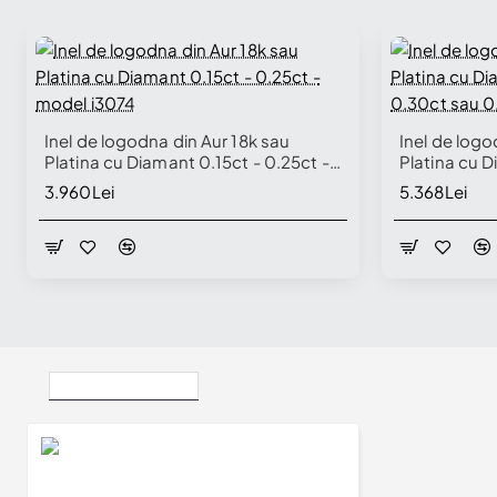
Inel de logodna din Aur 18k sau
Inel de logo
Platina cu Diamant 0.15ct - 0.25ct -
Platina cu D
model i3074
0.30ct sau 
3.960Lei
5.368Lei
Vizualizate Recent