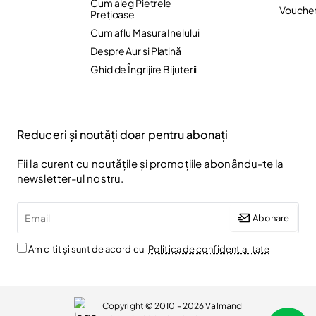
Cum aleg Pietrele
Vouche
Preţioase
Cum aflu Masura Inelului
Despre Aur și Platină
Ghid de Îngrijire Bijuterii
Reduceri și noutăți doar pentru abonați
Fii la curent cu noutățile și promoțiile abonându-te la
newsletter-ul nostru.
Email
Abonare
Am citit și sunt de acord cu
Politica de confidentialitate
Copyright © 2010 - 2026 Valmand