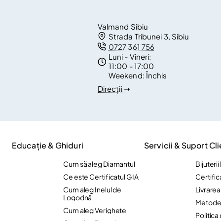
Valmand Sibiu
Strada Tribunei 3, Sibiu
0727 361 756
Luni - Vineri:
11:00 - 17:00
Weekend:
Închis
Direcții ➝
Educație & Ghiduri
Servicii & Suport Cli
Cum să aleg Diamantul
Bijuteri
Ce este Certificatul GIA
Certific
Cum aleg Inelul de
Livrare
Logodnă
Metode 
Cum aleg Verighete
Politica