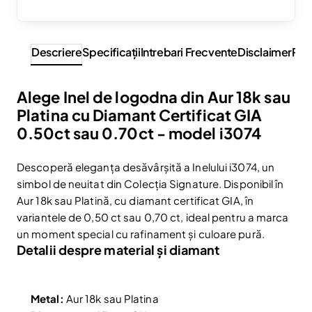
Descriere
Specificaţii
Intrebari Frecvente
Disclaimer
Rev
Alege Inel de logodna din Aur 18k sau
Platina cu Diamant Certificat GIA
0.50ct sau 0.70ct - model i3074
Descoperă eleganța desăvârșită a Inelului i3074, un
simbol de neuitat din Colecția Signature. Disponibil în
Aur 18k sau Platină, cu diamant certificat GIA, în
variantele de 0,50 ct sau 0,70 ct, ideal pentru a marca
un moment special cu rafinament și culoare pură.
Detalii despre material și diamant
Metal:
Aur 18k sau Platina