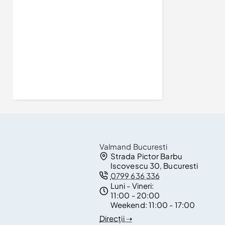
Inel de logodna din Aur 18k sau Platina cu Diamant Certificat GIA 0.50ct sau 0.70ct - model i3074
7.227Lei
Valmand Bucuresti
Strada Pictor Barbu
Iscovescu 30, Bucuresti
0799 636 336
Luni - Vineri:
11:00 - 20:00
Weekend:
11:00 - 17:00
Direcții ➝