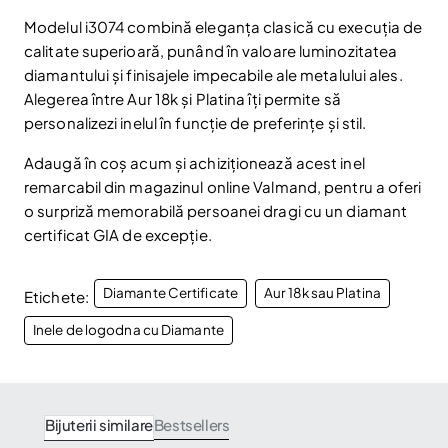
Modelul i3074 combină eleganța clasică cu execuția de
calitate superioară, punând în valoare luminozitatea
diamantului și finisajele impecabile ale metalului ales.
Alegerea între Aur 18k și Platina îți permite să
personalizezi inelul în funcție de preferințe și stil.
Adaugă în coș acum și achiziționează acest inel
remarcabil din magazinul online Valmand, pentru a oferi
o surpriză memorabilă persoanei dragi cu un diamant
certificat GIA de excepție.
Diamante Certificate
Aur 18k sau Platina
Etichete:
Inele de logodna cu Diamante
Bijuterii similare
Bestsellers