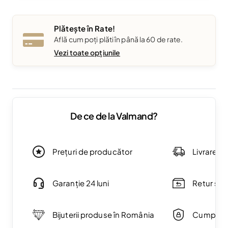
Plătește în Rate!
Află cum poți plăti în până la 60 de rate.
Vezi toate opțiunile
De ce de la Valmand?
Prețuri de producător
Livrare g
Garanție 24 luni
Retur simp
Bijuterii produse în România
Cumpărăt