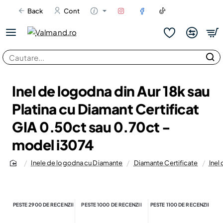
Back
Cont
Cautare...
Inel de logodna din Aur 18k sau
Platina cu Diamant Certificat
GIA 0.50ct sau 0.70ct -
model i3074
Inele de logodna cu Diamante
Diamante Certificate
Inel
home
PESTE 2900 DE RECENZII
PESTE 1000 DE RECENZII
PESTE 1100 DE RECENZII