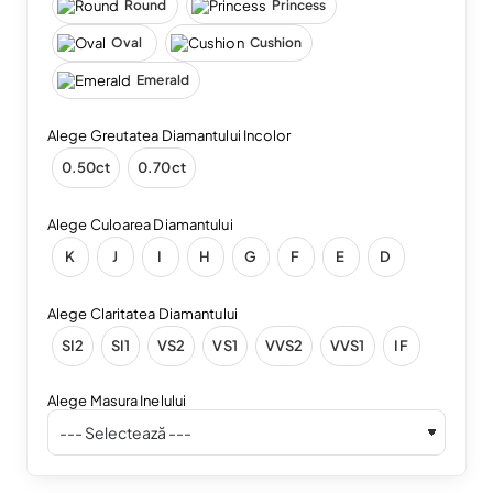
Round
Princess
Oval
Cushion
Emerald
Alege Greutatea Diamantului Incolor
0.50ct
0.70ct
Alege Culoarea Diamantului
K
J
I
H
G
F
E
D
Alege Claritatea Diamantului
SI2
SI1
VS2
VS1
VVS2
VVS1
IF
Alege Masura Inelului