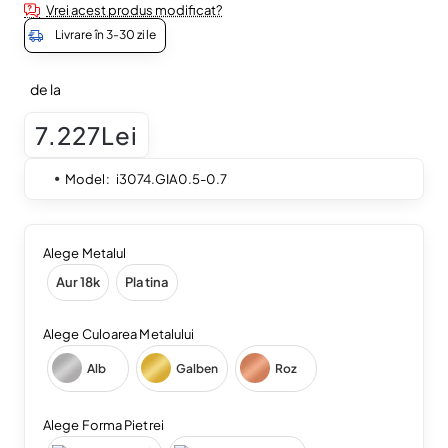
Vrei acest produs modificat?
Livrare în 3-30 zile
de la
7.227Lei
Model:
i3074.GIA0.5-0.7
Alege Metalul
Aur 18k
Platina
Alege Culoarea Metalului
Alb
Galben
Roz
Alege Forma Pietrei