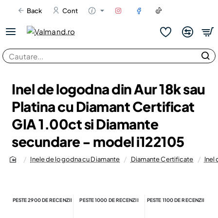
Back
Cont
Cautare...
Inel de logodna din Aur 18k sau
Platina cu Diamant Certificat
GIA 1.00ct si Diamante
secundare - model i122105
Inele de logodna cu Diamante
Diamante Certificate
Inel
home
PESTE 2900 DE RECENZII
PESTE 1000 DE RECENZII
PESTE 1100 DE RECENZII