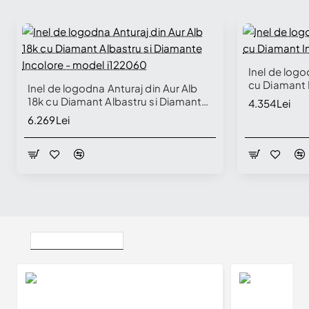
Inel de logo
cu Diamant 
Inel de logodna Anturaj din Aur Alb
18k cu Diamant Albastru si Diamante
4.354Lei
Incolore - model i122060
6.269Lei
Vizualizate Recent