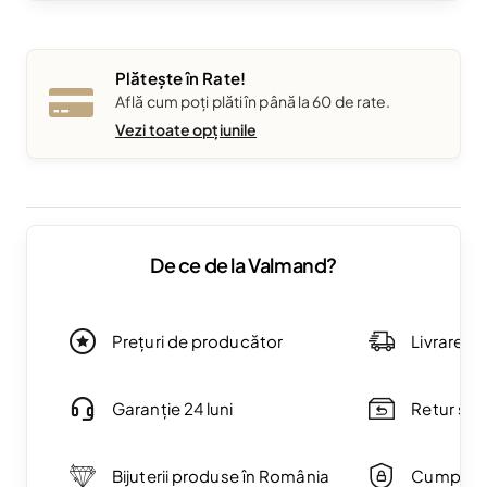
Plătește în Rate!
Află cum poți plăti în până la 60 de rate.
Vezi toate opțiunile
De ce de la Valmand?
Prețuri de producător
Livrare g
Garanție 24 luni
Retur simp
Bijuterii produse în România
Cumpărăt