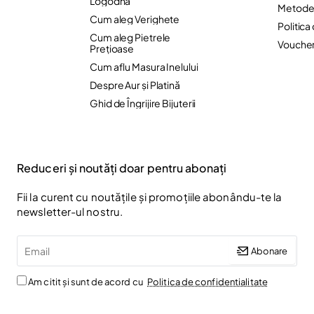
Logodnă
Metode 
Cum aleg Verighete
Politica
Cum aleg Pietrele
Vouche
Preţioase
Cum aflu Masura Inelului
Despre Aur și Platină
Ghid de Îngrijire Bijuterii
Reduceri și noutăți doar pentru abonați
Fii la curent cu noutățile și promoțiile abonându-te la
newsletter-ul nostru.
Email
Abonare
Am citit și sunt de acord cu
Politica de confidentialitate