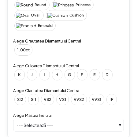
Round
Princess
Oval
Cushion
Emerald
Alege Greutatea Diamantului Central
1.00ct
Alege Culoarea Diamantului Central
K
J
I
H
G
F
E
D
Alege Claritatea Diamantului Central
SI2
SI1
VS2
VS1
VVS2
VVS1
IF
Alege Masura Inelului