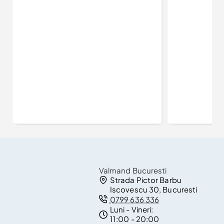
Inel de logodna din Aur 18k sau Platina cu Diamant Certificat GIA 1.00ct si Diamante secundare - model i122105
22.909Lei
Valmand Bucuresti
Strada Pictor Barbu
Iscovescu 30, Bucuresti
0799 636 336
Luni - Vineri:
11:00 - 20:00