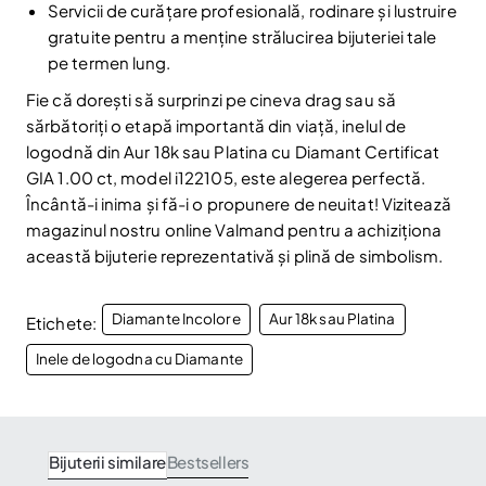
Servicii de curățare profesională, rodinare și lustruire
gratuite pentru a menține strălucirea bijuteriei tale
pe termen lung.
Fie că dorești să surprinzi pe cineva drag sau să
sărbătoriți o etapă importantă din viață, inelul de
logodnă din Aur 18k sau Platina cu Diamant Certificat
GIA 1.00 ct, model i122105, este alegerea perfectă.
Încântă-i inima și fă-i o propunere de neuitat! Vizitează
magazinul nostru online Valmand pentru a achiziționa
această bijuterie reprezentativă și plină de simbolism.
Diamante Incolore
Aur 18k sau Platina
Etichete:
Inele de logodna cu Diamante
Bijuterii similare
Bestsellers