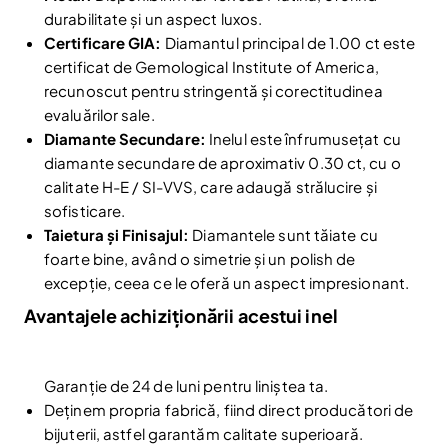
durabilitate și un aspect luxos.
Certificare GIA:
Diamantul principal de 1.00 ct este
certificat de Gemological Institute of America,
recunoscut pentru stringentă și corectitudinea
evaluărilor sale.
Diamante Secundare:
Inelul este înfrumusețat cu
Reduceri și noutăți doar pentru abonați
diamante secundare de aproximativ 0.30 ct, cu o
calitate H-E / SI-VVS, care adaugă strălucire și
Fii la curent cu noutățile și promoțiile abonându-te
la newsletter-ul nostru.
sofisticare.
Taietura și Finisajul:
Diamantele sunt tăiate cu
Email
Abonare
foarte bine, având o simetrie și un polish de
excepție, ceea ce le oferă un aspect impresionant.
Am citit și sunt de acord cu
Politica de confidentialitate
Avantajele achiziționării acestui inel
Nu mai afișa.
Garanție de 24 de luni pentru liniștea ta.
Deținem propria fabrică, fiind direct producători de
bijuterii, astfel garantăm calitate superioară.