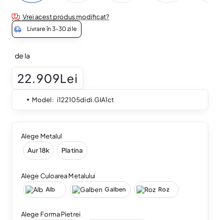
Vrei acest produs modificat?
Livrare în 3-30 zile
de la
22.909Lei
Model:
i122105didi.GIA1ct
Alege Metalul
Aur 18k
Platina
Alege Culoarea Metalului
Alb
Galben
Roz
Alege Forma Pietrei