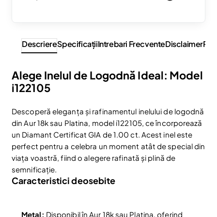
Descriere
Specificaţii
Intrebari Frecvente
Disclaimer
Rev
Alege Inelul de Logodnă Ideal: Model
i122105
Descoperă eleganța și rafinamentul inelului de logodnă
din Aur 18k sau Platina, model i122105, ce încorporează
un Diamant Certificat GIA de 1.00 ct. Acest inel este
perfect pentru a celebra un moment atât de special din
viața voastră, fiind o alegere rafinată și plină de
semnificație.
Caracteristici deosebite
Metal:
Disponibil în Aur 18k sau Platina, oferind