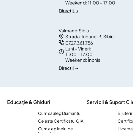
Weekend:
11:00 - 17:00
Direcții ➝
Valmand Sibiu
Strada Tribunei 3, Sibiu
0727 361 756
Luni - Vineri:
11:00 - 17:00
Weekend:
Închis
Direcții ➝
Educație & Ghiduri
Servicii & Suport Cli
Cum să aleg Diamantul
Bijuteri
Ce este Certificatul GIA
Certific
Cum aleg Inelul de
Livrare