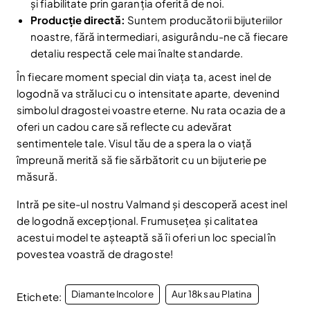
și fiabilitate prin garanția oferită de noi.
Producție directă:
Suntem producătorii bijuteriilor
noastre, fără intermediari, asigurându-ne că fiecare
detaliu respectă cele mai înalte standarde.
În fiecare moment special din viața ta, acest inel de
logodnă va străluci cu o intensitate aparte, devenind
simbolul dragostei voastre eterne. Nu rata ocazia de a
oferi un cadou care să reflecte cu adevărat
sentimentele tale. Visul tău de a spera la o viață
împreună merită să fie sărbătorit cu un bijuterie pe
măsură.
Intră pe site-ul nostru Valmand și descoperă acest inel
de logodnă excepțional. Frumusețea și calitatea
acestui model te așteaptă să îi oferi un loc special în
povestea voastră de dragoste!
Diamante Incolore
Aur 18k sau Platina
Etichete: