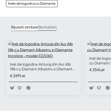
Inele de logodna cu Diamante
Bijuterii similare
Bestsellers
Inel de logo
cu Diamant 
Inel de logodna Anturaj din Aur Alb
18k cu Diamant Albastru si Diamante
4.354Lei
Incolore - model i122060
6.269Lei