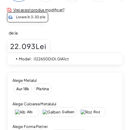
Vrei acest produs modificat?
Livrare în 3-30 zile
de la
22.093Lei
Model:
i122650DiDi.GIA1ct
Alege Metalul
Aur 18k
Platina
Alege Culoarea Metalului
Alb
Galben
Roz
Alege Forma Pietrei