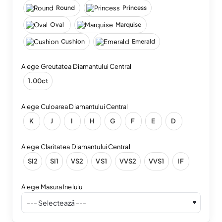
Round
Princess
Oval
Marquise
Cushion
Emerald
Alege Greutatea Diamantului Central
1.00ct
Alege Culoarea Diamantului Central
K
J
I
H
G
F
E
D
Alege Claritatea Diamantului Central
SI2
SI1
VS2
VS1
VVS2
VVS1
IF
Alege Masura Inelului