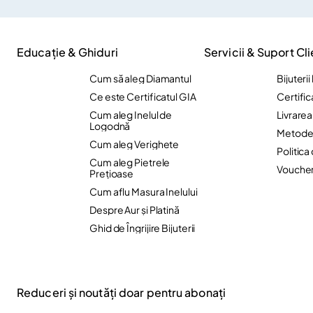
Educație & Ghiduri
Servicii & Suport Cli
Cum să aleg Diamantul
Bijuteri
Ce este Certificatul GIA
Certific
Cum aleg Inelul de
Livrare
Logodnă
Metode 
Cum aleg Verighete
Politica
Cum aleg Pietrele
Vouche
Preţioase
Cum aflu Masura Inelului
Despre Aur și Platină
Ghid de Îngrijire Bijuterii
Reduceri și noutăți doar pentru abonați