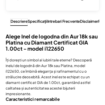
Descriere
Specificaţii
Intrebari Frecvente
Disclaimer
Rev
Alege Inel de logodna din Aur 18k sau
Platina cu Diamant Certificat GIA
1.00ct - model i122650
Îți dorești un simbol al iubirii tale eterne? Descoperă
inelul de logodnă din Aur 18k sau Platina, model
i122650, ce îmbină eleganța și rafinamentul cu o
strălucire deosebită. Acest inel este echipat cu un
diamant certificat GIA de 1.00ct, garantând astfel
calitatea și autenticitatea acestei bijuterii
impresionante.
Caracteristici remarcabile