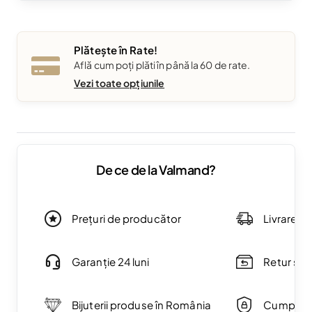
Plătește în Rate!
Află cum poți plăti în până la 60 de rate.
Vezi toate opțiunile
De ce de la Valmand?
Prețuri de producător
Livrare g
Garanție 24 luni
Retur simp
Bijuterii produse în România
Cumpărăt