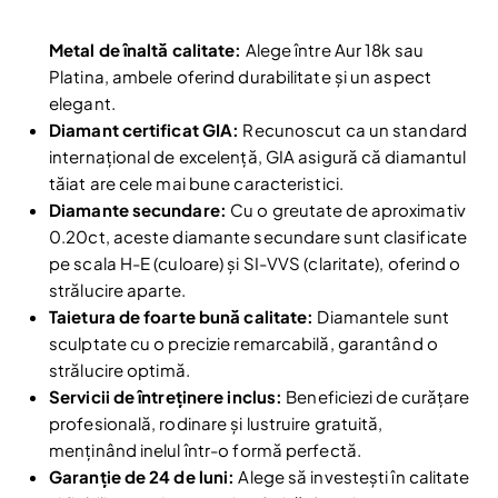
Metal de înaltă calitate:
Alege între Aur 18k sau
Platina, ambele oferind durabilitate și un aspect
elegant.
Diamant certificat GIA:
Recunoscut ca un standard
internațional de excelență, GIA asigură că diamantul
tăiat are cele mai bune caracteristici.
Diamante secundare:
Cu o greutate de aproximativ
0.20ct, aceste diamante secundare sunt clasificate
pe scala H-E (culoare) și SI-VVS (claritate), oferind o
Reduceri și noutăți doar pentru abonați
strălucire aparte.
Fii la curent cu noutățile și promoțiile abonându-te
Taietura de foarte bună calitate:
Diamantele sunt
la newsletter-ul nostru.
sculptate cu o precizie remarcabilă, garantând o
Email
strălucire optimă.
Abonare
Servicii de întreținere inclus:
Beneficiezi de curățare
Am citit și sunt de acord cu
Politica de confidentialitate
profesională, rodinare și lustruire gratuită,
menținând inelul într-o formă perfectă.
Nu mai afișa.
Garanție de 24 de luni:
Alege să investești în calitate