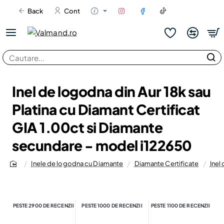
Back
Cont
Cautare...
Inel de logodna din Aur 18k sau
Platina cu Diamant Certificat
GIA 1.00ct si Diamante
secundare - model i122650
Inele de logodna cu Diamante
Diamante Certificate
Inel
home
PESTE 2900 DE RECENZII
PESTE 1000 DE RECENZII
PESTE 1100 DE RECENZII