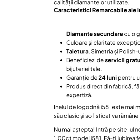
calității diamantelor utilizate.
Caracteristici Remarcabile ale I
Diamante secundare
cu o g
Culoare și claritate excepți
Nu mai afiș
Taietura
, Simetria și Polish
Beneficiezi de
servicii grat
bijuteriei tale.
Garanție de
24 luni
pentru un
Produs direct din fabrică, fă
expertiză.
Inelul de logodnă i581 este mai mu
său clasic și sofisticat va rămân
Nu mai aștepta! Intră pe site-ul 
1.00ct model i581. Fă-ți iubirea fer