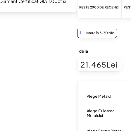
PESTE 2900 DE RECENZII
PEST
Livrare în 3-30 zile
de la
21.465Lei
Alege Metalul
Alege Culoarea
Metalului