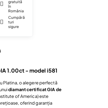
gratuită
în
România
Cumpără
turi
sigure
i
GIA 1.00ct - model i581
u Platina, o alegere perfectă
bonați
 unui
diamant certificat GIA de
e
nstitute of America) este
u.
prețioase, oferind garanția