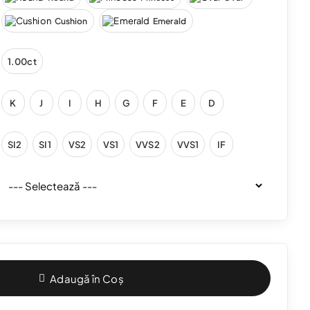
Cushion
Emerald
1.00ct
K
J
I
H
G
F
E
D
SI2
SI1
VS2
VS1
VVS2
VVS1
IF
Adaugă în Coș