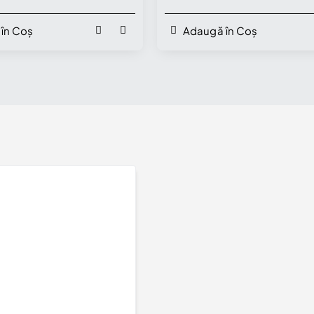
- model i581
în Coș
Adaugă în Coș
Verighete cu Peisaj din Aur 18k sau Platina - model v1680
17.400Lei