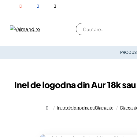
Cautare...
PRODUSE
Inel de logodna din Aur 18k sa
Inele de logodna cu Diamante
Diamante
home