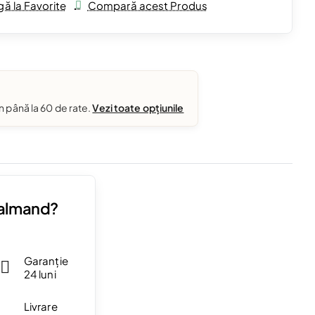
ă la Favorite
Compară acest Produs
în până la 60 de rate.
Vezi toate opțiunile
Valmand?
Garanție
24 luni
Livrare