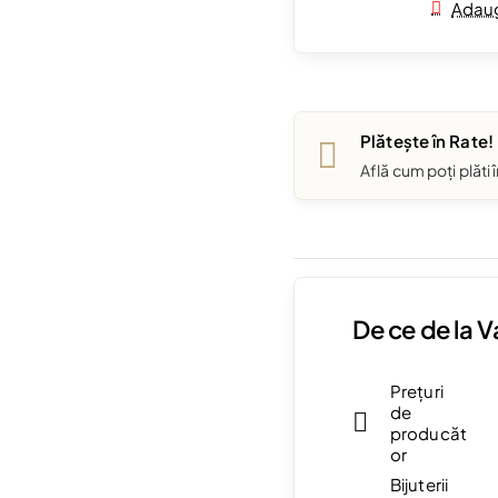
Adaug
Plătește în Rate!
Află cum poți plăti 
De ce de la 
Prețuri
de
producăt
or
Bijuterii