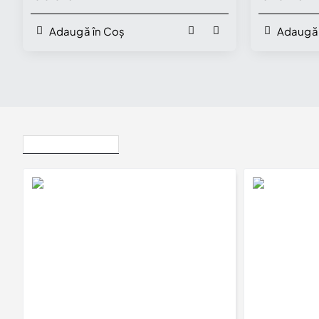
secundare - model i581
secundare 
Adaugă în Coș
Adaugă 
Vizualizate Recent
Inel de logodna din Aur 18k sau Platina cu Diamant Certificat GIA 1.00ct si Diamante secundare - model i581
21.465Lei