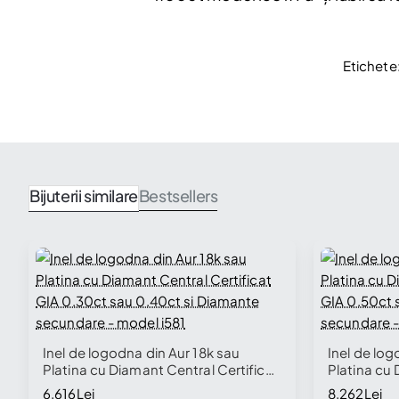
Etichete
Bijuterii similare
Bestsellers
Inel de logodna din Aur 18k sau
Inel de log
Platina cu Diamant Central Certificat
Platina cu 
GIA 0.30ct sau 0.40ct si Diamante
GIA 0.50ct
6.616Lei
8.262Lei