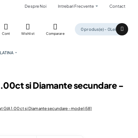
Despre Noi
Intrebari Frecvente
Contact
0 produs(e) - 0Lei
Cont
Wishlist
Comparare
LATINA
 1.00ct si Diamante secundare -
icat GIA 1.00ct si Diamante secundare - model i581