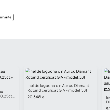
iamante
Inel de logodna din Aur cu Diamant
Rotund certificat GIA - model i581
au
 0.25ct -
20.348Lei
In
Di
0.
9.