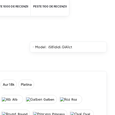
E 1000 DE RECENZII
PESTE 1100 DE RECENZII
Model:
i581didi.GIA1ct
Aur 18k
Platina
Alb
Galben
Roz
Round
Princess
Oval