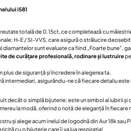
Email
nelului i581
Am citit și sunt de acord cu
Politica de
confidentialitate
reutate totală de 0.15ct, ce completează cu măiestrie
onale: H-E / SI-VVS, care asigură o strălucire deosebit
a.
-ul diamantelor sunt evaluate ca fiind „Foarte bune”, 
uite de curățare profesională, rodinare și lustruire
pe
 plus de siguranță și încredere în alegerea ta.
ră intermediari, asigurându-ne că fiecare detaliu este r
lt decât o simplă bijuterie; este un simbol al iubirii ș
e mereu la modă, oferind o notă de eleganță în fiecar
nostru și alege acum inelul de logodnă din Aur 18k sau 
icită cu o bijuterie care îi va lua respirația!