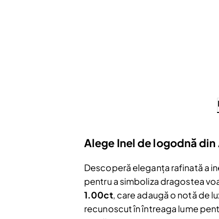
Alege Inel de logodnă din 
Descoperă eleganța rafinată a ine
pentru a simboliza dragostea voas
1.00ct
, care adaugă o notă de lu
recunoscut în întreaga lume pentr