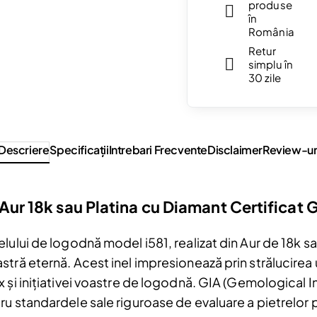
produse
în
România
Retur
simplu în
30 zile
Descriere
Specificaţii
Intrebari Frecvente
Disclaimer
Review-ur
Aur 18k sau Platina cu Diamant Certificat 
lului de logodnă model i581, realizat din Aur de 18k sa
Reduceri și noutăți doar pentru a
tră eternă. Acest inel impresionează prin strălucirea
Fii la curent cu noutățile și promoțiil
x și inițiativei voastre de logodnă. GIA (Gemological I
abonându-te la newsletter-ul nostr
u standardele sale riguroase de evaluare a pietrelor 