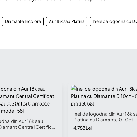
Diamante Incolore
Aur 18k sau Platina
Inele de logodna cu D
:
Inel de logodna din Aur 18k s
Platina cu Diamante 0.10ct -
odna din Aur 18k sau
model i581
Diamant Central Certificat
4.788Lei
 sau 0.70ct si Diamante