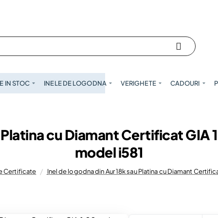
 IN STOC
INELE DE LOGODNA
VERIGHETE
CADOURI
P
u Platina cu Diamant Certificat GIA
model i581
 Certificate
Inel de logodna din Aur 18k sau Platina cu Diamant Certif