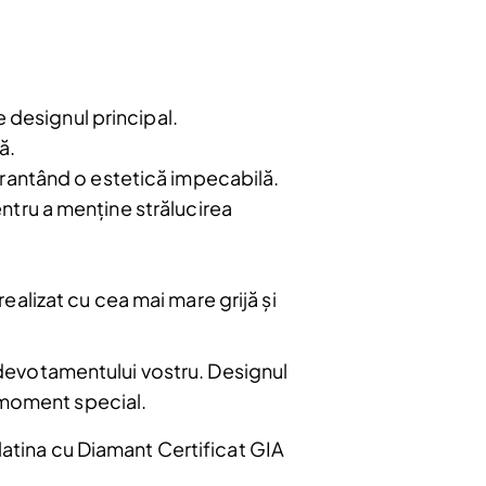
Abonare
 designul principal.
ă.
garantând o estetică impecabilă.
ntru a menține strălucirea
ealizat cu cea mai mare grijă și
i devotamentului vostru. Designul
e moment special.
Platina cu Diamant Certificat GIA