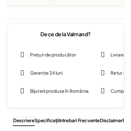
De ce de la Valmand?
Prețuri de producător
Livrare g
Garanție 24 luni
Retur simp
Bijuterii produse în România
Cumpărăt
Descriere
Specificaţii
Intrebari Frecvente
Disclaimer
Rev