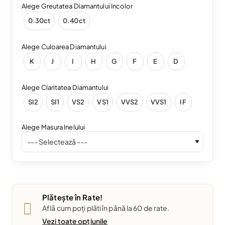
Alege Greutatea Diamantului Incolor
0.30ct
0.40ct
Alege Culoarea Diamantului
K
J
I
H
G
F
E
D
Alege Claritatea Diamantului
SI2
SI1
VS2
VS1
VVS2
VVS1
IF
Alege Masura Inelului
Plătește în Rate!
Află cum poți plăti în până la 60 de rate.
Vezi toate opțiunile