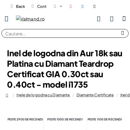
Back
Cont
Cautare...
Inel de logodna din Aur 18k sau
Platina cu Diamant Teardrop
Certificat GIA 0.30ct sau
0.40ct - model i1735
Inele de logodna cu Diamante
Diamante Certificate
Inel 
home
PESTE 2900 DE RECENZII
PESTE 1000 DE RECENZII
PESTE 1100 DE RECENZII