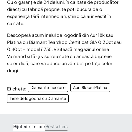
Cu o garanție de 24 de luni, în calitate de producători
direcți cu fabrică proprie, te poți bucura de o
experiență fără intermediari, știind că ai investit în
calitate.
Descoperă acum inelul de logodnă din Aur 18k sau
Platina cu Diamant Teardrop Certificat GIA 0.30ct sau
0.40ct – model i1735. Vizitează magazinul online
Valmand și fă-ți visul realitate cu această bijuterie
splendidă, care va aduce un zâmbet pe fața celor
dragi.
Diamante Incolore
Aur 18k sau Platina
Etichete:
Inele de logodna cu Diamante
Bijuterii similare
Bestsellers