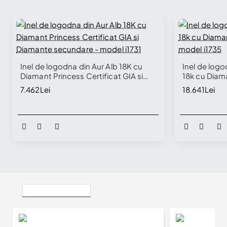
Inel de logodna din Aur Alb 18K cu
Inel de logo
Diamant Princess Certificat GIA si
18k cu Diama
Diamante secundare - model i1731
model i1735
7.462Lei
18.641Lei
Vizualizate Recent