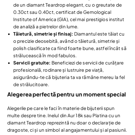
de un diamant Teardrop elegant, cu o greutate de
0.30ct sau 0.40ct, certificat de Gemological
Institute of America (GIA), cel mai prestigios institut
de analiză a pietrelor din lume.
Tăietură, simetrie și finisaj:
Diamantul este tăiat cu
o precizie deosebită, având o tăietură, simetrie și
Reduceri și noutăți doar pentru abonați
polish clasificate ca fiind foarte bune, astfel încât să
Fii la curent cu noutățile și promoțiile abonându-te
strălucească în mod fabulos.
la newsletter-ul nostru.
Servicii gratuite:
Beneficiezi de servicii de curățare
Email
profesională, rodinare și lustruire pe viață,
Abonare
asigurându-te că bijuteria ta va rămâne mereu la fel
Am citit și sunt de acord cu
Politica de confidentialitate
de strălucitoare.
Alegerea perfectă pentru un moment special
Nu mai afișa.
Alegerile pe care le faci în materie de bijuterii spun
multe despre tine. Inelul din Aur 18k sau Platina cu un
diamant Teardrop reprezintă nu doar o declarație de
dragoste, ci și un simbol al angajamentului și al pasiunii.