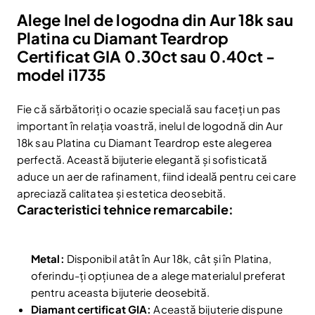
Alege Inel de logodna din Aur 18k sau
Platina cu Diamant Teardrop
Certificat GIA 0.30ct sau 0.40ct -
model i1735
Fie că sărbătoriți o ocazie specială sau faceți un pas
important în relația voastră, inelul de logodnă din Aur
18k sau Platina cu Diamant Teardrop este alegerea
perfectă. Această bijuterie elegantă și sofisticată
aduce un aer de rafinament, fiind ideală pentru cei care
apreciază calitatea și estetica deosebită.
Caracteristici tehnice remarcabile:
Metal:
Disponibil atât în Aur 18k, cât și în Platina,
oferindu-ți opțiunea de a alege materialul preferat
pentru aceasta bijuterie deosebită.
Diamant certificat GIA:
Această bijuterie dispune