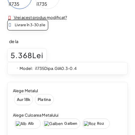
Vrei acest produs modificat?
Livrare în 3-30 zile
de la
5.368Lei
Model:
i1735Dipa.GIA0.3-0.4
Alege Metalul
Aur 18k
Platina
Alege Culoarea Metalului
Alb
Galben
Roz