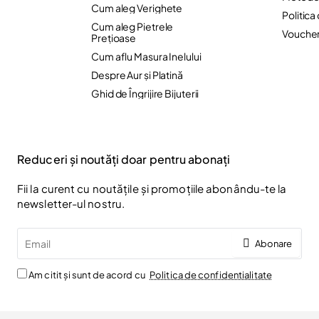
Cum aleg Verighete
Politica
Cum aleg Pietrele
Vouche
Preţioase
Cum aflu Masura Inelului
Despre Aur și Platină
Ghid de Îngrijire Bijuterii
Reduceri și noutăți doar pentru abonați
Fii la curent cu noutățile și promoțiile abonându-te la
newsletter-ul nostru.
Email
Abonare
Am citit și sunt de acord cu
Politica de confidentialitate