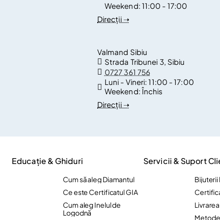
Weekend:
11:00 - 17:00
Direcții ➝
Valmand Sibiu
Strada Tribunei 3, Sibiu
0727 361 756
Luni - Vineri:
11:00 - 17:00
Weekend:
Închis
Direcții ➝
Educație & Ghiduri
Servicii & Suport Cli
Cum să aleg Diamantul
Bijuteri
Ce este Certificatul GIA
Certific
Cum aleg Inelul de
Livrare
Logodnă
Metode 