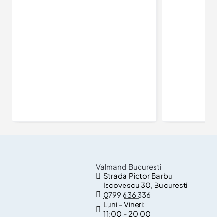
Inel de logodna din Aur 18k sau Platina cu Diamant Teardrop Certificat GIA 0.30ct sau 0.40ct - model i1735
5.368Lei
Valmand Bucuresti
Strada Pictor Barbu
Iscovescu 30, Bucuresti
0799 636 336
Luni - Vineri:
11:00 - 20:00