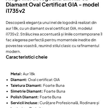
Diamant Oval Certificat GIA - model
i1735v2
Descoperă eleganța unui inel de logodnă realizat din
aur 18k, cu un diamant oval certificat GIA, modelul
i1735v2. Strălucirea accentuată și liniile contemporane îl
fac alegerea perfectă pentru momentele inedite din
povestea voastră, reunind stilul clasic cu rafinamentul
modern.
Caracteristici cheie
Metal:
Aur 18k
Diamant:
Oval certificat GIA
Taietura Diamant:
Foarte Buna
Simetrie Diamant:
Foarte Buna
Polish Diamant:
Foarte Buna
Servicii incluse:
Curățare Profesională, Rodinare și