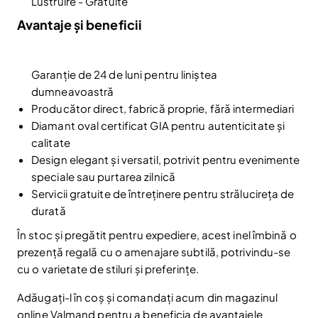
Lustruire - Gratuite
Avantaje și beneficii
Reduceri și noutăți doar pentru abonați
Garanție de 24 de luni pentru liniștea
Fii la curent cu noutățile și promoțiile abonându-te
dumneavoastră
la newsletter-ul nostru.
Producător direct, fabrică proprie, fără intermediari
Email
Diamant oval certificat GIA pentru autenticitate și
Abonare
calitate
Am citit și sunt de acord cu
Politica de confidentialitate
Design elegant și versatil, potrivit pentru evenimente
speciale sau purtarea zilnică
Nu mai afișa.
Servicii gratuite de întreținere pentru strălucireța de
durată
În stoc și pregătit pentru expediere, acest inel îmbină o
prezență regală cu o amenajare subtilă, potrivindu-se
cu o varietate de stiluri și preferințe.
Adăugați-l în coș și comandați acum din magazinul
online Valmand pentru a beneficia de avantajele