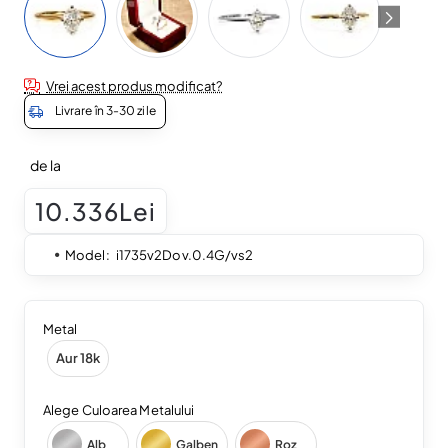
Vrei acest produs modificat?
Livrare în 3-30 zile
de la
10.336Lei
Model:
i1735v2Dov.0.4G/vs2
Metal
Aur 18k
Alege Culoarea Metalului
Alb
Galben
Roz