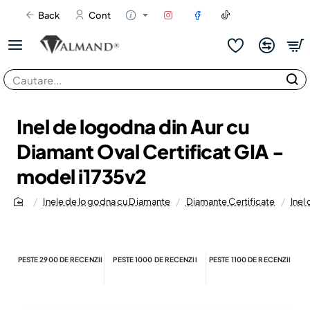
Back
Cont
Cautare...
Inel de logodna din Aur cu
Diamant Oval Certificat GIA -
model i1735v2
Inele de logodna cu Diamante
Diamante Certificate
Inel
home
PESTE 2900 DE RECENZII
PESTE 1000 DE RECENZII
PESTE 1100 DE RECENZII