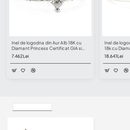
Inel de logodna din Aur Alb 18K cu
Inel de logo
Diamant Princess Certificat GIA si
18k cu Diama
Diamante secundare - model i1731
model i1735
7.462Lei
18.641Lei
Vizualizate Recent
Inel de logodna din Aur cu Diamant Oval Certificat GIA - model i1735v2