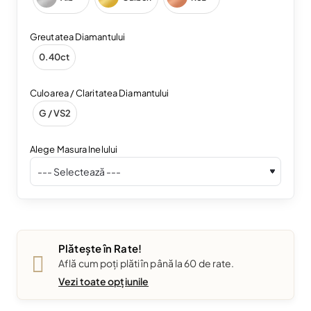
Greutatea Diamantului
0.40ct
Culoarea / Claritatea Diamantului
G / VS2
Alege Masura Inelului
Plătește în Rate!
Află cum poți plăti în până la 60 de rate.
Vezi toate opțiunile