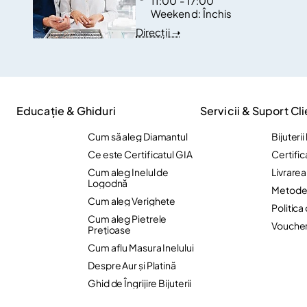
11:00 - 17:00
Weekend:
Închis
Direcții ➝
Educație & Ghiduri
Servicii & Suport Cli
Cum să aleg Diamantul
Bijuteri
Ce este Certificatul GIA
Certific
Cum aleg Inelul de
Livrare
Logodnă
Metode 
Cum aleg Verighete
Politica
Cum aleg Pietrele
Vouche
Preţioase
Cum aflu Masura Inelului
Despre Aur și Platină
Ghid de Îngrijire Bijuterii