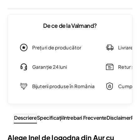
De ce de la Valmand?
Prețuri de producător
Livrare g
Garanție 24 luni
Retur simp
Bijuterii produse în România
Cumpărăt
Descriere
Specificaţii
Intrebari Frecvente
Disclaimer
Rev
Alege Inel de logodna din Aur cu