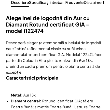
Descriere
Specificaţii
Intrebari Frecvente
Disclaimer
Rev
Alege Inel de logodnă din Aur cu
Diamant Rotund certificat GIA -
model i122474
Descoperă eleganța atemporală a inelului de logodnă
care îmbină rafinamentul clasic cu strălucirea
diamantului rotund certificat GIA. Modelul i122474 face
parte din Colecția Elite și este realizat din
Aur 18k
,
oferind un cadru premium pentru o piatră centrală de
excepție.
Caracteristici principale
Metal:
Aur 18k
Diamant central:
Rotund, certificat GIA; tăiere
Foarte Bună; simetrie Foarte Bună; lustruire Foarte