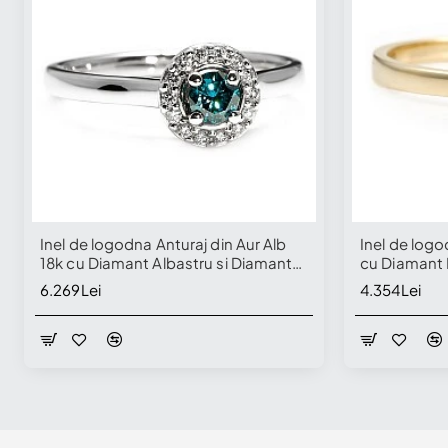
Inel de logodna Anturaj din Aur Alb
Inel de logo
18k cu Diamant Albastru si Diamante
cu Diamant 
Incolore - model i122060
6.269Lei
4.354Lei