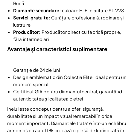
Bună
Diamante secundare:
culoare H-E; claritate SI-VVS
Servicii gratuite:
Curățare profesională, rodinare și
lustruire
Producător:
Producător direct cu fabrică proprie,
fără intermediari
Reduceri și noutăți doar pentru abonați
Avantaje și caracteristici suplimentare
Fii la curent cu noutățile și promoțiile abonându-te
la newsletter-ul nostru.
Email
Abonare
Garanție de 24 de luni
Am citit și sunt de acord cu
Politica de confidentialitate
Design emblematic din Colecția Elite, ideal pentru un
moment special
Nu mai afișa.
Certificat GIA pentru diamantul central, garantând
autenticitatea și calitatea pietrei
Inelul este conceput pentru a oferi siguranță,
durabilitate și un impact vizual remarcabil în orice
moment important. Diamantele tratate într-un echilibru
armonios cu aurul 18k creează o piesă de lux înoltată în