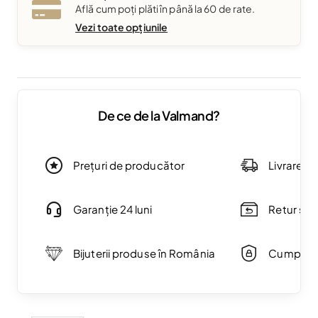
Află cum poți plăti în până la 60 de rate.
Vezi toate opțiunile
De ce de la Valmand?
Prețuri de producător
Livrare g
Garanție 24 luni
Retur simp
Bijuterii produse în România
Cumpărăt