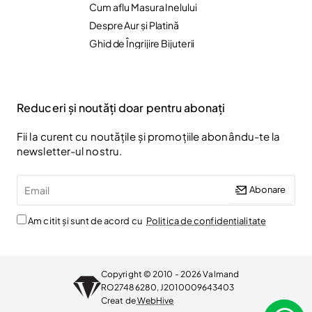
Cum aflu Masura Inelului
Despre Aur și Platină
Ghid de Îngrijire Bijuterii
Reduceri și noutăți doar pentru abonați
Fii la curent cu noutățile și promoțiile abonându-te la
newsletter-ul nostru.
Email
Abonare
Am citit și sunt de acord cu
Politica de confidentialitate
Copyright © 2010 - 2026 Valmand
RO27486280, J2010009643403
Creat de
WebHive