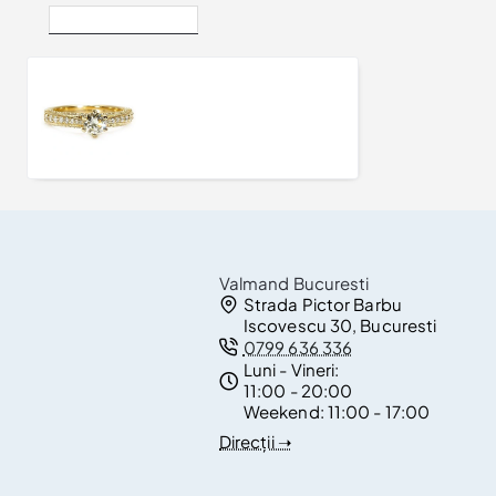
Vizualizate Recent
Inel de logodna din Aur cu Diamant Rotund certificat GIA - model i122474
17.375Lei
Valmand Bucuresti
Strada Pictor Barbu
Iscovescu 30, Bucuresti
0799 636 336
Luni - Vineri:
11:00 - 20:00
Weekend:
11:00 - 17:00
Direcții ➝