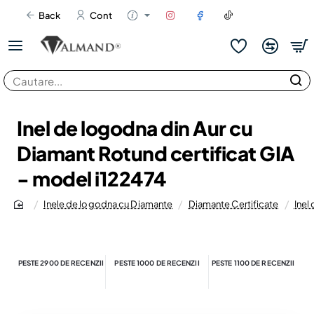
Back
Cont
Cautare...
Inel de logodna din Aur cu
Diamant Rotund certificat GIA
- model i122474
Inele de logodna cu Diamante
Diamante Certificate
Inel
home
PESTE 2900 DE RECENZII
PESTE 1000 DE RECENZII
PESTE 1100 DE RECENZII