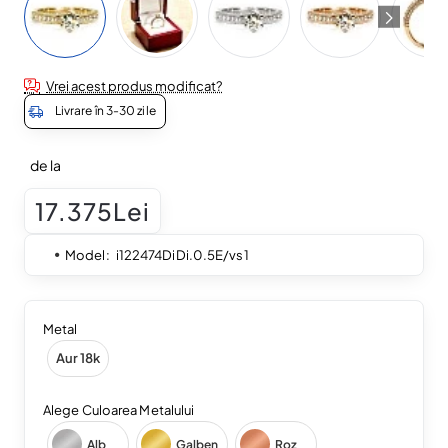
Vrei acest produs modificat?
Livrare în 3-30 zile
de la
17.375Lei
Model:
i122474DiDi.0.5E/vs1
Metal
Aur 18k
Alege Culoarea Metalului
Alb
Galben
Roz