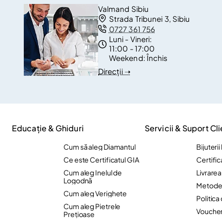
Valmand Sibiu
Strada Tribunei 3, Sibiu
0727 361 756
Luni - Vineri:
11:00 - 17:00
Weekend:
Închis
Direcții ➝
Educație & Ghiduri
Servicii & Suport Cli
Cum să aleg Diamantul
Bijuteri
Ce este Certificatul GIA
Certific
Cum aleg Inelul de
Livrare
Logodnă
Metode 
Cum aleg Verighete
Politica
Cum aleg Pietrele
Vouche
Preţioase