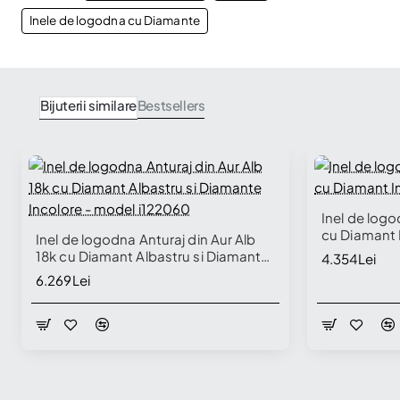
Inele de logodna cu Diamante
Bijuterii similare
Bestsellers
Inel de logo
cu Diamant 
Inel de logodna Anturaj din Aur Alb
18k cu Diamant Albastru si Diamante
4.354Lei
Incolore - model i122060
6.269Lei