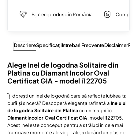
Bijuterii produse în România
Cumpărăt
Descriere
Specificaţii
Intrebari Frecvente
Disclaimer
Rev
Alege Inel de logodna Solitaire din
Platina cu Diamant Incolor Oval
Certificat GIA - model i122705
Îți dorești un inel de logodnă care să reflecte iubirea ta
pură și sinceră? Descoperă eleganța rafinată a
Inelului
de logodna Solitaire din Platina
cu un magnific
Diamant Incolor Oval Certificat GIA
, model i122705.
Acest inel este conceput pentru a străluci în cele mai
frumoase momente ale vieții tale, aducând un plus de