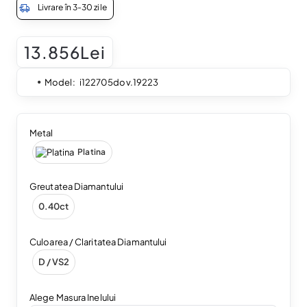
Livrare în 3-30 zile
13.856Lei
Model:
i122705dov.19223
Metal
Platina
Greutatea Diamantului
0.40ct
Culoarea / Claritatea Diamantului
D / VS2
Alege Masura Inelului