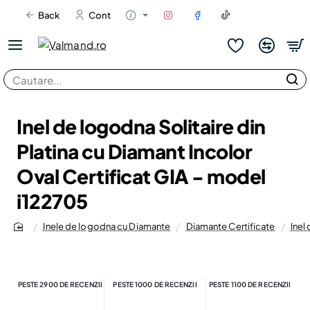
Back
Cont
Cautare...
Inel de logodna Solitaire din
Platina cu Diamant Incolor
Oval Certificat GIA - model
i122705
Inele de logodna cu Diamante
Diamante Certificate
Inel
home
PESTE 2900 DE RECENZII
PESTE 1000 DE RECENZII
PESTE 1100 DE RECENZII