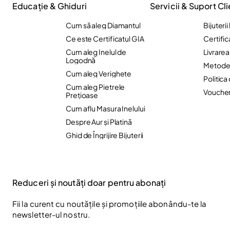
Educație & Ghiduri
Servicii & Suport Cli
Cum să aleg Diamantul
Bijuteri
Ce este Certificatul GIA
Certific
Cum aleg Inelul de
Livrare
Logodnă
Metode 
Cum aleg Verighete
Politica
Cum aleg Pietrele
Vouche
Preţioase
Cum aflu Masura Inelului
Despre Aur și Platină
Ghid de Îngrijire Bijuterii
Reduceri și noutăți doar pentru abonați
Fii la curent cu noutățile și promoțiile abonându-te la
newsletter-ul nostru.