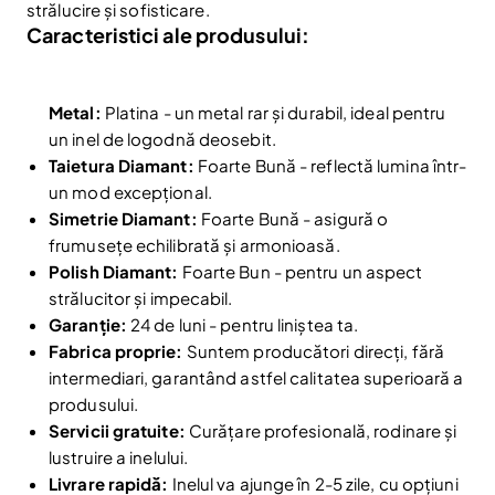
strălucire și sofisticare.
Caracteristici ale produsului:
Metal:
Platina - un metal rar și durabil, ideal pentru
un inel de logodnă deosebit.
Taietura Diamant:
Foarte Bună - reflectă lumina într-
un mod excepțional.
Simetrie Diamant:
Foarte Bună - asigură o
frumusețe echilibrată și armonioasă.
Polish Diamant:
Foarte Bun - pentru un aspect
strălucitor și impecabil.
Garanție:
24 de luni - pentru liniștea ta.
Fabrica proprie:
Suntem producători direcți, fără
intermediari, garantând astfel calitatea superioară a
produsului.
Servicii gratuite:
Curățare profesională, rodinare și
lustruire a inelului.
Livrare rapidă:
Inelul va ajunge în 2-5 zile, cu opțiuni
Reduceri și noutăți doar pentru abonați