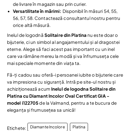
de livrare în magazin sau prin curier.
Fii la curent cu noutățile și promoțiile abonându-te
Versatilitate în mărimi:
Disponibil în măsuri 54, 55,
la newsletter-ul nostru.
56, 57, 58. Contactează consultantul nostru pentru
Email
Abonare
orice altă măsură.
Am citit și sunt de acord cu
Politica de confidentialitate
Inelul de logodnă
Solitaire din Platina
nu este doar o
bijuterie, ci un simbol al angajamentului și al dragostei
Nu mai afișa.
eterne. Alege să faci acest pas important cu un inel
care va rămâne mereu la modă și va înfrumuseța cele
mai speciale momente din viața ta.
Fă-ți cadou sau oferă-i persoanei iubite o bijuterie care
va impresiona cu siguranță. Intră pe site-ul nostru și
achiziționează acum
Inelul de logodna Solitaire din
Platina cu Diamant Incolor Oval Certificat GIA -
model i122705
de la Valmand, pentru a te bucura de
eleganța și frumusețea sa unică!
Diamante Incolore
Platina
Etichete: