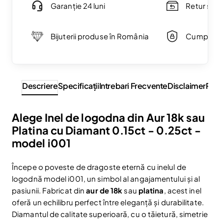
Garanție 24 luni
Retur simp
Bijuterii produse în România
Cumpărăt
Descriere
Specificaţii
Intrebari Frecvente
Disclaimer
Rev
Alege Inel de logodna din Aur 18k sau
Platina cu Diamant 0.15ct - 0.25ct -
model i001
Începe o poveste de dragoste eternă cu inelul de
logodnă model i001, un simbol al angajamentului și al
pasiunii. Fabricat din
aur de 18k
sau
platina
, acest inel
oferă un echilibru perfect între eleganță și durabilitate.
Diamantul de calitate superioară, cu o tăietură, simetrie