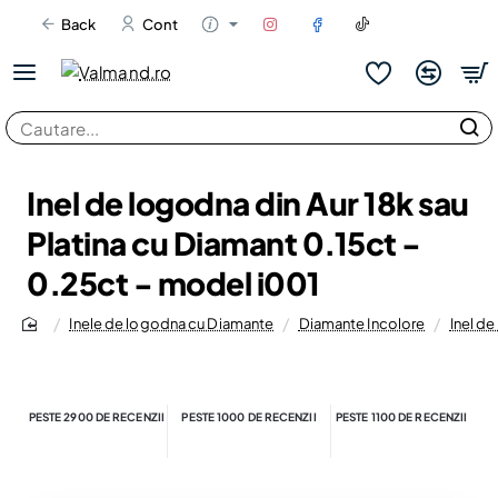
Back
Cont
Cautare...
Inel de logodna din Aur 18k sau
Platina cu Diamant 0.15ct -
0.25ct - model i001
Inele de logodna cu Diamante
Diamante Incolore
Inel de
home
PESTE 2900 DE RECENZII
PESTE 1000 DE RECENZII
PESTE 1100 DE RECENZII