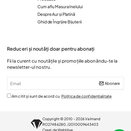
Cum aflu Masura Inelului
Despre Aur și Platină
Ghid de Îngrijire Bijuterii
Reduceri și noutăți doar pentru abonați
Fii la curent cu noutățile și promoțiile abonându-te la
newsletter-ul nostru.
Email
Abonare
Am citit și sunt de acord cu
Politica de confidentialitate
Copyright © 2010 - 2026 Valmand
RO27486280, J2010009643403
Creat de
WebHive