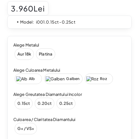
3.960Lei
Model:
i001.0.15ct - 0.25ct
Alege Metalul
Aur 18k
Platina
Alege Culoarea Metalului
Alb
Galben
Roz
Alege Greutatea Diamantului Incolor
0.15ct
0.20ct
0.25ct
Culoarea / Claritatea Diamantului
G+ / VS+