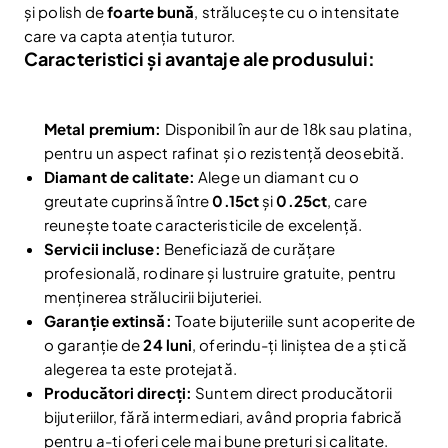
și polish de
foarte bună
, strălucește cu o intensitate
care va capta atenția tuturor.
Caracteristici și avantaje ale produsului:
Metal premium:
Disponibil în aur de 18k sau platina,
pentru un aspect rafinat și o rezistență deosebită.
Diamant de calitate:
Alege un diamant cu o
greutate cuprinsă între
0.15ct
și
0.25ct
, care
reunește toate caracteristicile de excelență.
Servicii incluse:
Beneficiază de curățare
profesională, rodinare și lustruire gratuite, pentru
menținerea strălucirii bijuteriei.
Garanție extinsă:
Toate bijuteriile sunt acoperite de
o garanție de
24 luni
, oferindu-ți liniștea de a ști că
Reduceri și noutăți doar pentru abonați
alegerea ta este protejată.
Producători direcți:
Suntem direct producătorii
Fii la curent cu noutățile și promoțiile abonându-te
la newsletter-ul nostru.
bijuteriilor, fără intermediari, având propria fabrică
pentru a-ți oferi cele mai bune prețuri și calitate.
Email