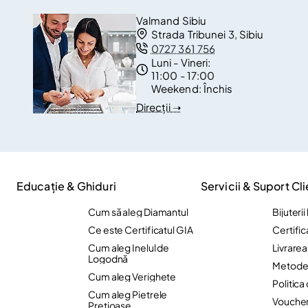
Valmand Sibiu
Strada Tribunei 3, Sibiu
0727 361 756
Luni - Vineri:
11:00 - 17:00
Weekend:
Închis
Direcții ➝
Educație & Ghiduri
Servicii & Suport Cli
Cum să aleg Diamantul
Bijuteri
Ce este Certificatul GIA
Certific
Cum aleg Inelul de
Livrare
Logodnă
Metode 
Cum aleg Verighete
Politica
Cum aleg Pietrele
Vouche
Preţioase