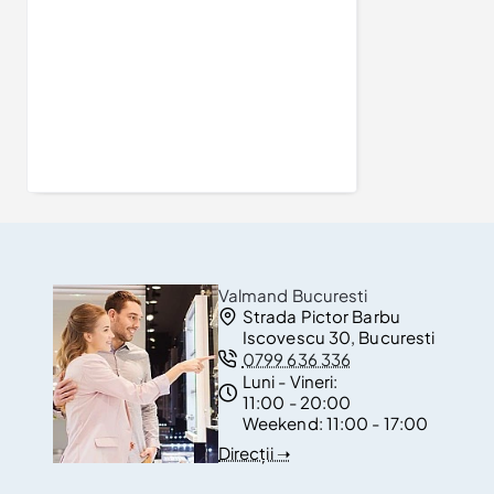
Inel de logodna din Aur 18k sau Platina cu Diamant 0.15ct - 0.25ct - model i001
3.960Lei
Valmand Bucuresti
Strada Pictor Barbu
Iscovescu 30, Bucuresti
0799 636 336
Luni - Vineri:
11:00 - 20:00
Weekend:
11:00 - 17:00
Direcții ➝