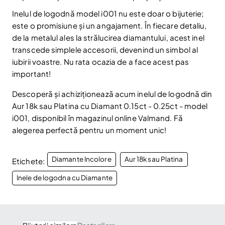
Abonare
Inelul de logodnă model i001 nu este doar o bijuterie;
Am citit și sunt de acord cu
Politica de confidentialitate
este o promisiune și un angajament. În fiecare detaliu,
de la metalul ales la strălucirea diamantului, acest inel
Nu mai afișa.
transcede simplele accesorii, devenind un simbol al
iubirii voastre. Nu rata ocazia de a face acest pas
important!
Descoperă și achiziționează acum inelul de logodnă din
Aur 18k sau Platina cu Diamant 0.15ct - 0.25ct - model
i001, disponibil în magazinul online Valmand. Fă
alegerea perfectă pentru un moment unic!
Diamante Incolore
Aur 18k sau Platina
Etichete:
Inele de logodna cu Diamante