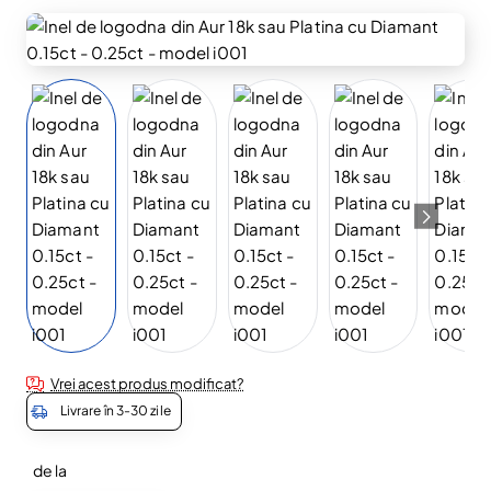
Vrei acest produs modificat?
Livrare în 3-30 zile
de la