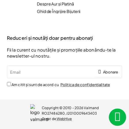
Despre Aur și Platină
Ghid de Îngrijire Bijuterii
Reduceri și noutăți doar pentru abonați
Fii la curent cu noutățile și promoțiile abonându-te la
newsletter-ul nostru.
Email
Abonare
Am citit și sunt de acord cu
Politica de confidentialitate
Copyright © 2010 - 2026 Valmand
RO27486280, J2010009643403
Creat de
WebHive