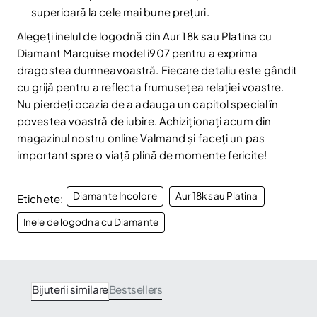
Am citit și sunt de acord cu
Politica de confidentialitate
superioară la cele mai bune prețuri.
Nu mai afișa.
Alegeți inelul de logodnă din Aur 18k sau Platina cu
Diamant Marquise model i907 pentru a exprima
dragostea dumneavoastră. Fiecare detaliu este gândit
cu grijă pentru a reflecta frumusețea relației voastre.
Nu pierdeți ocazia de a adauga un capitol special în
povestea voastră de iubire. Achiziționați acum din
magazinul nostru online Valmand și faceți un pas
important spre o viață plină de momente fericite!
Diamante Incolore
Aur 18k sau Platina
Etichete:
Inele de logodna cu Diamante
Bijuterii similare
Bestsellers