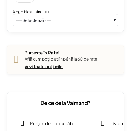
Alege Masura Inelului
Plătește în Rate!
Află cum poți plăti în până la 60 de rate.
Vezi toate opțiunile
De ce de la Valmand?
Prețuri de producător
Livrare g