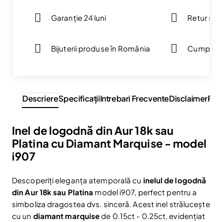
Garanție 24 luni
Retur simp
Bijuterii produse în România
Cumpărăt
Descriere
Specificaţii
Intrebari Frecvente
Disclaimer
Rev
Inel de logodnă din Aur 18k sau
Platina cu Diamant Marquise - model
i907
Descoperiți eleganța atemporală cu
inelul de logodnă
din Aur 18k sau Platina
model i907, perfect pentru a
simboliza dragostea dvs. sinceră. Acest inel strălucește
cu un
diamant marquise
de 0.15ct - 0.25ct, evidențiat