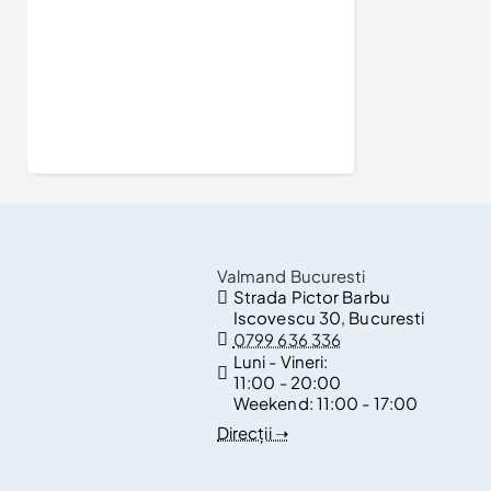
Inel de logodna din Aur 18k sau Platina cu Diamant Marquise 0.15ct - 0.25ct - model i907
3.960Lei
Valmand Bucuresti
Strada Pictor Barbu
Iscovescu 30, Bucuresti
0799 636 336
Luni - Vineri:
11:00 - 20:00
Weekend:
11:00 - 17:00
Direcții ➝