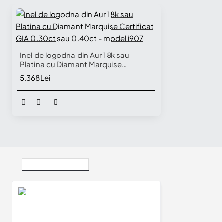
Inel de logodna din Aur 18k sau
Platina cu Diamant Marquise
Certificat GIA 0.30ct sau 0.40ct -
5.368Lei
model i907
Vizualizate Recent