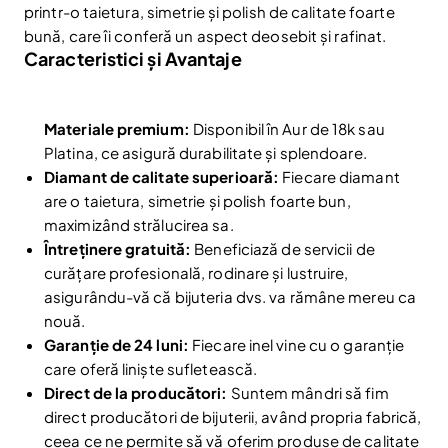
printr-o taietura, simetrie și polish de calitate foarte
bună, care îi conferă un aspect deosebit și rafinat.
Caracteristici și Avantaje
Materiale premium:
Disponibil în Aur de 18k sau
Platina, ce asigură durabilitate și splendoare.
Diamant de calitate superioară:
Fiecare diamant
are o taietura, simetrie și polish foarte bun,
maximizând strălucirea sa.
Întreținere gratuită:
Beneficiază de servicii de
curățare profesională, rodinare și lustruire,
asigurându-vă că bijuteria dvs. va rămâne mereu ca
nouă.
Reduceri și noutăți doar pentru abonați
Garanție de 24 luni:
Fiecare inel vine cu o garanție
Fii la curent cu noutățile și promoțiile abonându-te
care oferă liniște sufletească.
la newsletter-ul nostru.
Direct de la producători:
Suntem mândri să fim
Email
direct producători de bijuterii, având propria fabrică,
Abonare
ceea ce ne permite să vă oferim produse de calitate