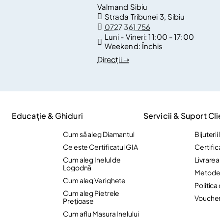
Valmand Sibiu
Strada Tribunei 3, Sibiu
0727 361 756
Luni - Vineri:
11:00 - 17:00
Weekend:
Închis
Direcții ➝
Educație & Ghiduri
Servicii & Suport Cli
Cum să aleg Diamantul
Bijuteri
Ce este Certificatul GIA
Certific
Cum aleg Inelul de
Livrare
Logodnă
Metode 
Cum aleg Verighete
Politica
Cum aleg Pietrele
Vouche
Preţioase
Cum aflu Masura Inelului