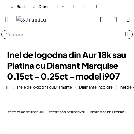
Back
Cont
Cautare...
Inel de logodna din Aur 18k sau
Platina cu Diamant Marquise
0.15ct - 0.25ct - model i907
Inele de logodna cu Diamante
Diamante Incolore
Inel de
home
PESTE 2900 DE RECENZII
PESTE 1000 DE RECENZII
PESTE 1100 DE RECENZII