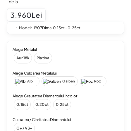
de la
3.960Lei
Model:
i907Dima.0.15ct - 0.25ct
Alege Metalul
Aur 18k
Platina
Alege Culoarea Metalului
Alb
Galben
Roz
Alege Greutatea Diamantului Incolor
0.15ct
0.20ct
0.25ct
Culoarea / Claritatea Diamantului
G+ / VS+