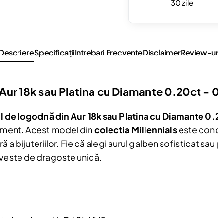
30 zile
Descriere
Specificaţii
Intrebari Frecvente
Disclaimer
Review-ur
 Aur 18k sau Platina cu Diamante 0.20ct -
ul de logodnă din Aur 18k sau Platina cu Diamante 0
nament. Acest model din
colectia Millennials
este conc
ră a bijuteriilor. Fie că alegi aurul galben sofisticat sau
oveste de dragoste unică.
Reduceri și noutăți doar pentru a
Fii la curent cu noutățile și promoțiil
abonându-te la newsletter-ul nostr