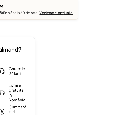
te!
ăti în până la 60 de rate.
Vezi toate opțiunile
Valmand?
Garanție
24 luni
Livrare
gratuită
în
România
Cumpără
turi