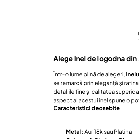
Alege Inel de logodna din
Într-o lume plină de alegeri,
Inel
se remarcă prin eleganță și rafi
detaliile fine și calitatea superioa
aspect al acestui inel spune o p
Caracteristici deosebite
Metal:
Aur 18k sau Platina