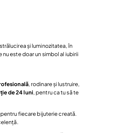
Abonare
rălucirea și luminozitatea, în
nu este doar un simbol al iubirii
profesională
, rodinare și lustruire,
ție de 24 luni
, pentru ca tu să te
 pentru fiecare bijuterie creată.
celență.