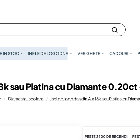
 IN STOC
INELE DE LOGODNA
VERIGHETE
CADOURI
P
18k sau Platina cu Diamante 0.20c
e
Diamante Incolore
Inel de logodna din Aur 18k sau Platina cu Dia
PESTE 2900 DE RECENZII
PEST