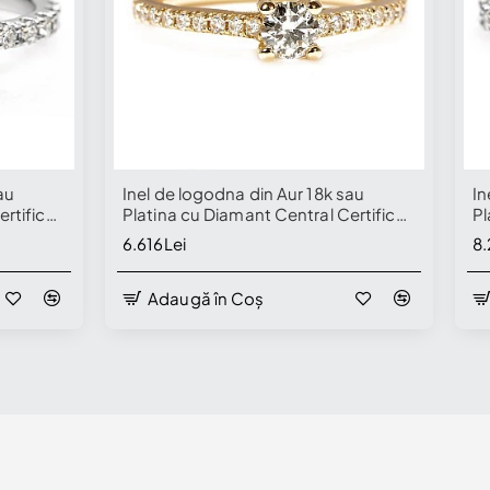
au
Inel de logodna din Aur 18k sau
In
rtificat
Platina cu Diamant Central Certificat
Pl
amante
GIA 0.30ct sau 0.40ct si Diamante
GI
6.616Lei
8.
secundare - model i059p4
se
Adaugă în Coș