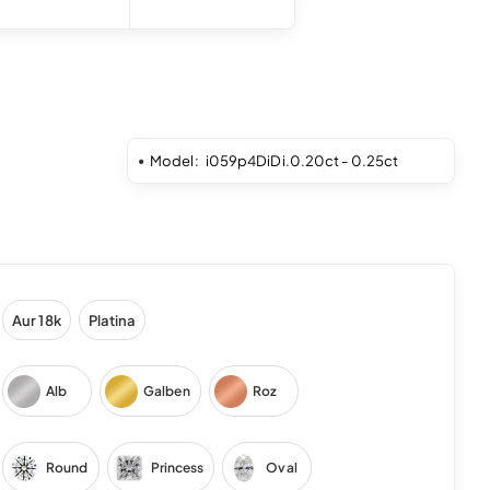
Model:
i059p4DiDi.0.20ct - 0.25ct
Aur 18k
Platina
Alb
Galben
Roz
Round
Princess
Oval