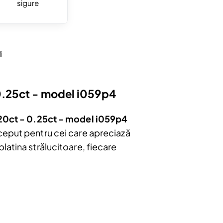
sigure
i
 0.25ct - model i059p4
.20ct - 0.25ct - model i059p4
eput pentru cei care apreciază
 platina strălucitoare, fiecare
bonați
e
u.