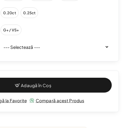
0.20ct
0.25ct
G+ / VS+
Adaugă în Coș
ă la Favorite
Compară acest Produs