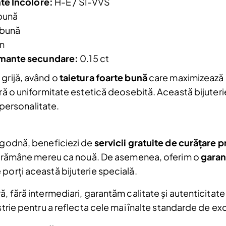
te Incolore:
H-E / SI-VVS
Email
bună
Am citit și sunt de acord cu
Politica de
 bună
confidentialitate
n
amante secundare:
0.15 ct
 grijă, având o
taietura foarte bună
care maximizează st
a.
ră o uniformitate estetică deosebită. Această bijuterie 
i personalitate.
logodnă, beneficiezi de
servicii gratuite de curățare 
 va rămâne mereu ca nouă. De asemenea, oferim o
garan
porți această bijuterie specială.
, fără intermediari, garantăm calitate și autenticitate
strie pentru a reflecta cele mai înalte standarde de ex