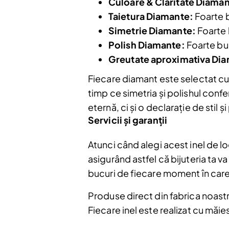
Culoare & Claritate Diaman
Taietura Diamante:
Foarte 
Simetrie Diamante:
Foarte
Polish Diamante:
Foarte bu
Greutate aproximativa Di
Fiecare diamant este selectat cu
Nu mai afiș
timp ce simetria și polishul confe
eternă, ci și o declarație de stil ș
Servicii și garanții
Atunci când alegi acest inel de 
asigurând astfel că bijuteria ta
bucuri de fiecare moment în care 
Produse direct din fabrica noastră
Fiecare inel este realizat cu măie