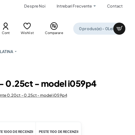
Despre Noi
Intrebari Frecvente
Contact
0 produs(e) - 0Lei
Cont
Wishlist
Comparare
LATINA
t - 0.25ct - model i059p4
mante 0.20ct - 0.25ct - model i059p4
E 1000 DE RECENZII
PESTE 1100 DE RECENZII