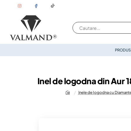
Cautare...
PRODUSE
Inel de logodna din Aur 
Inele de logodna cu Diamant
home