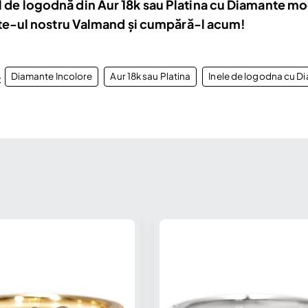
l de logodnă din Aur 18k sau Platina cu Diamante mo
 site-ul nostru Valmand și cumpără-l acum!
Diamante Incolore
Aur 18k sau Platina
Inele de logodna cu D
: