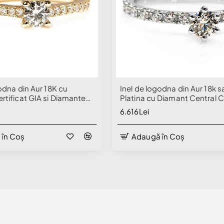
odna din Aur 18K cu
Inel de logodna din Aur 18k s
rtificat GIA si Diamante
Platina cu Diamant Central Ce
 - model i059p4
GIA 0.30ct sau 0.40ct si Di
6.616Lei
secundare - model i059
 în Coș
Adaugă în Coș