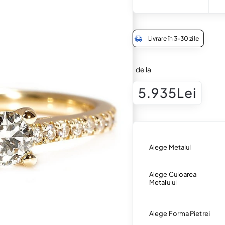
Livrare în 3-30 zile
de la
5.935Lei
Alege Metalul
Alege Culoarea
Metalului
Alege Forma Pietrei