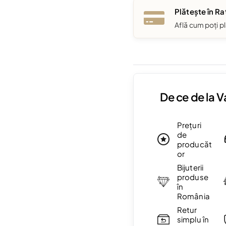
Plătește în Ra
Află cum poți pl
De ce de la 
Prețuri
de
producăt
or
Bijuterii
produse
în
România
Retur
simplu în