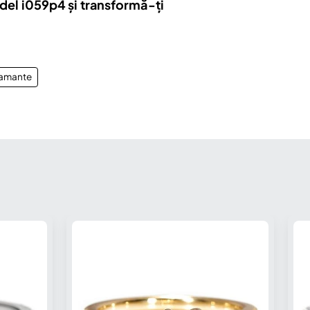
del i059p4 și transformă-ți
iamante