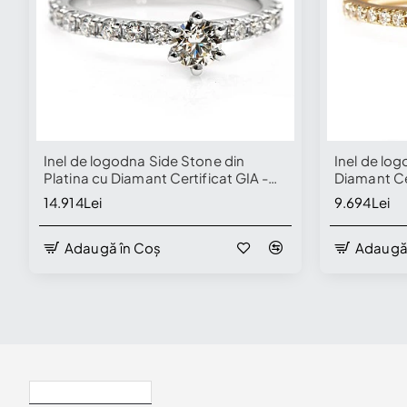
Inel de logodna Side Stone din
Inel de log
Platina cu Diamant Certificat GIA -
Diamant Ce
model i059
secundare
14.914Lei
9.694Lei
Adaugă în Coș
Adaugă
Disponibil în Showroom
Vizualizate Recent