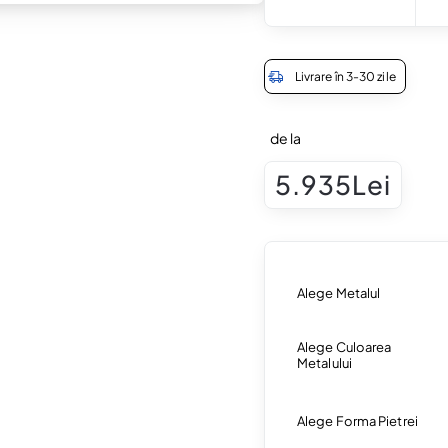
Livrare în 3-30 zile
de la
5.935Lei
Alege Metalul
Alege Culoarea
Metalului
Alege Forma Pietrei