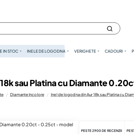
 IN STOC
INELE DE LOGODNA
VERIGHETE
CADOURI
P
r 18k sau Platina cu Diamante 0.20c
te
Diamante Incolore
Inel de logodna din Aur 18k sau Platina cu Di
PESTE 2900 DE RECENZII
PEST