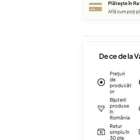
Plătește în Ra
Află cum poți pl
De ce de la 
Prețuri
de
producăt
or
Bijuterii
produse
în
România
Retur
simplu în
30 zile