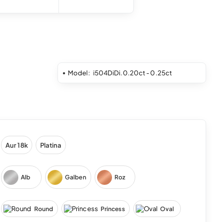
Model:
i504DiDi.0.20ct - 0.25ct
Aur 18k
Platina
Alb
Galben
Roz
Round
Princess
Oval