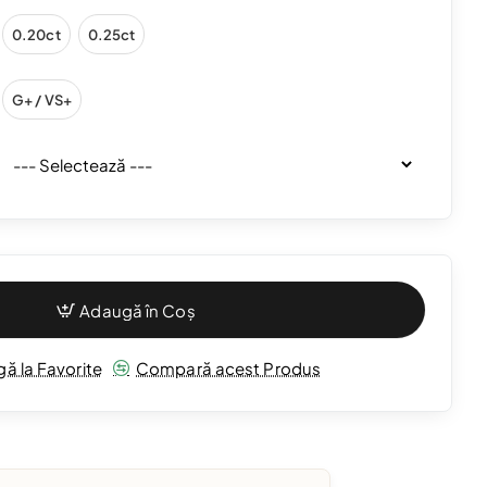
0.20ct
0.25ct
G+ / VS+
Adaugă în Coș
ă la Favorite
Compară acest Produs