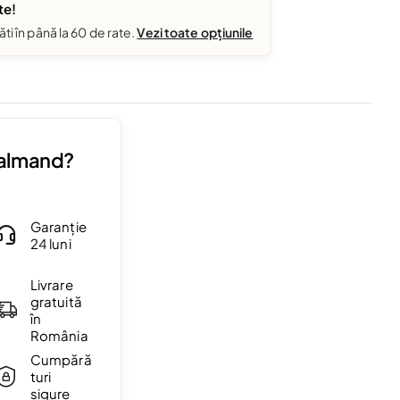
te!
ăti în până la 60 de rate.
Vezi toate opțiunile
Valmand?
Garanție
24 luni
Livrare
gratuită
în
România
Cumpără
turi
sigure