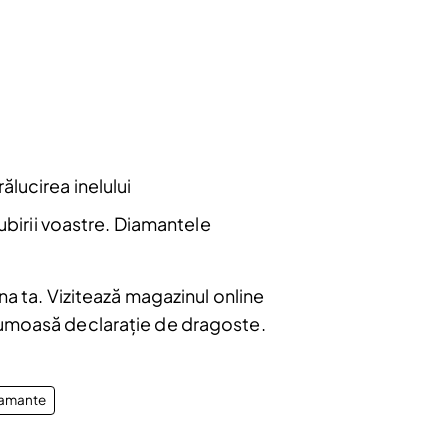
Abonare
ălucirea inelului
iubirii voastre. Diamantele
.
na ta. Vizitează magazinul online
frumoasă declarație de dragoste.
iamante