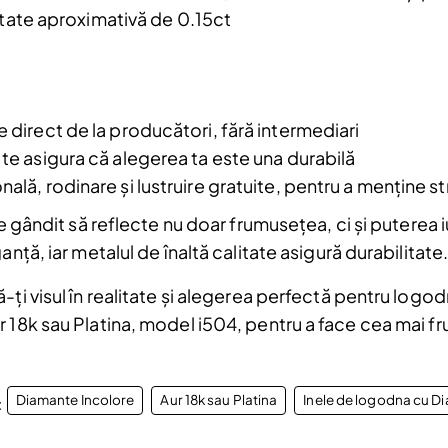
Email
ate aproximativă de 0.15ct
Am citit și sunt de acord cu
Politica de
confidentialitate
e direct de la producători, fără intermediari
a.
 te asigura că alegerea ta este una durabilă
ală, rodinare și lustruire gratuite, pentru a menține str
te gândit să reflecte nu doar frumusețea, ci și puterea 
nță, iar metalul de înaltă calitate asigură durabilitate
ți visul în realitate și alegerea perfectă pentru logod
r 18k sau Platina, model i504, pentru a face cea mai 
Diamante Incolore
Aur 18k sau Platina
Inele de logodna cu D
: