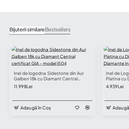
Bijuterii similare
Bestsellers
Nou
Inel de logodna Sidestone din Aur
Inel de Lo
Galben 18k cu Diamant Central
Platina cu 
certificat GIA - model i504
Diamante I
Disponibil în Showroom
11.998Lei
4.939Lei
Adaugă în Coș
Adaugă