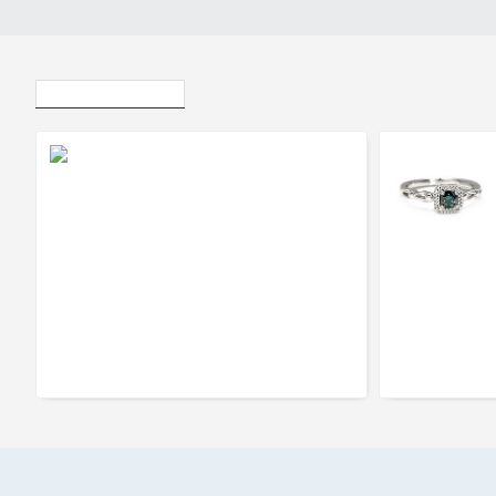
Vizualizate Recent
Inel de logodna din Aur 18k sau Platina cu Diamante 0.20ct - 0.25ct - model i504
5.935Lei