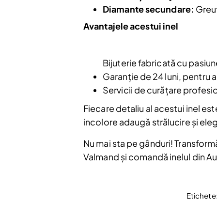
Diamante secundare:
Greut
Avantajele acestui inel
Bijuterie fabricată cu pasiun
Nu mai afiș
Garanție de 24 luni, pentru a
Servicii de curățare profesion
Fiecare detaliu al acestui inel es
incolore adaugă strălucire și elega
Nu mai sta pe gânduri! Transformă-
Valmand și comandă inelul din Au
Etichete