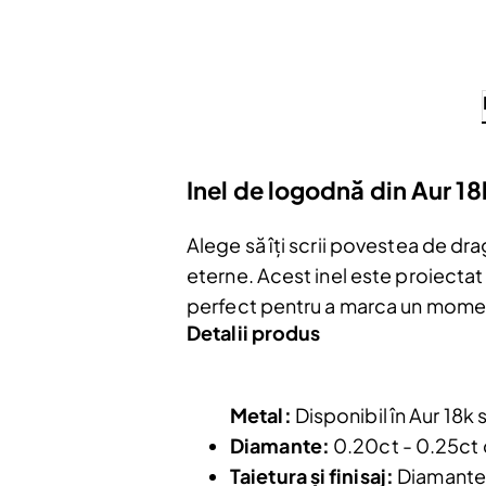
Inel de logodnă din Aur 1
Alege să îți scrii povestea de dra
eterne. Acest inel este proiectat 
perfect pentru a marca un momen
Detalii produs
Metal:
Disponibil în Aur 18k 
Diamante:
0.20ct - 0.25ct d
Taietura și finisaj:
Diamantele