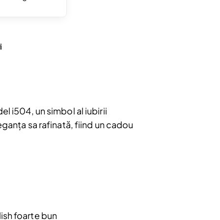
i
l i504, un simbol al iubirii
eganța sa rafinată, fiind un cadou
bonați
e
u.
lish foarte bun