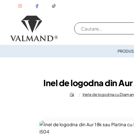
Cautare...
PRODUSE
Inel de logodna din Au
Inele de logodna cu Diaman
home