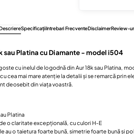
Descriere
Specificaţii
Intrebari Frecvente
Disclaimer
Review-ur
8k sau Platina cu Diamante - model i504
goste cu inelul de logodnă din Aur 18k sau Platina, mode
cu cea mai mare atenție la detalii și se remarcă prin el
t deosebit din viața voastră.
Reduceri și noutăți doar pentru a
sau Platina
Fii la curent cu noutățile și promoțiil
e o claritate excepțională, cu culori H-E
abonându-te la newsletter-ul nostr
 au o taietura foarte bună, simetrie foarte bună și po