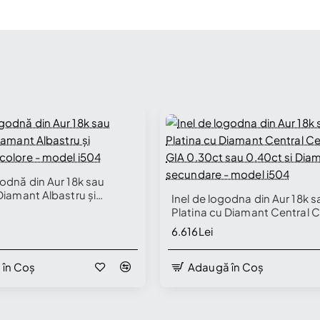
godnă din Aur 18k sau
Diamant Albastru și
Inel de logodna din Aur 18k s
ncolore - model i504
Platina cu Diamant Central Ce
GIA 0.30ct sau 0.40ct si Di
6.616Lei
secundare - model i504
 în Coș
Adaugă în Coș