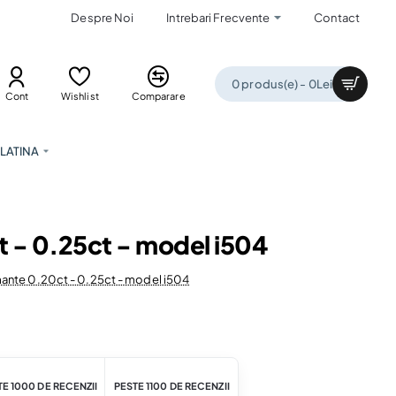
Despre Noi
Intrebari Frecvente
Contact
0 produs(e) - 0Lei
Cont
Wishlist
Comparare
LATINA
t - 0.25ct - model i504
amante 0.20ct - 0.25ct - model i504
E 1000 DE RECENZII
PESTE 1100 DE RECENZII