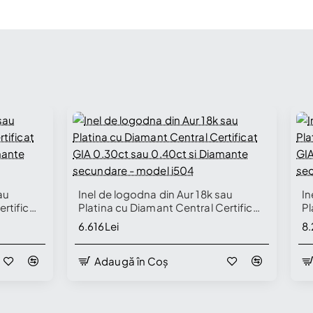
au
Inel de logodna din Aur 18k sau
In
rtificat
Platina cu Diamant Central Certificat
Pl
amante
GIA 0.30ct sau 0.40ct si Diamante
GI
6.616Lei
8.
secundare - model i504
se
Adaugă în Coș