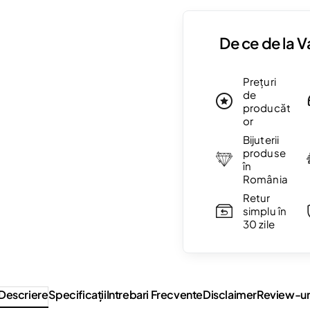
De ce de la 
Prețuri
de
producăt
or
Bijuterii
produse
în
România
Retur
simplu în
30 zile
Descriere
Specificaţii
Intrebari Frecvente
Disclaimer
Review-ur