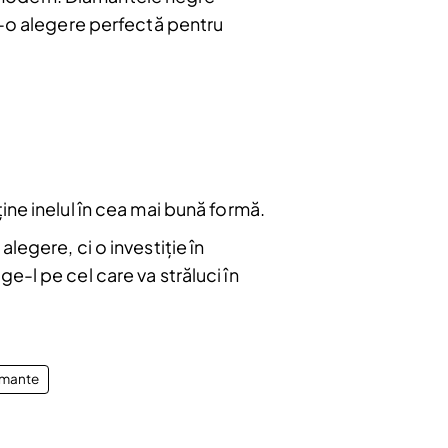
Abonare
r-o alegere perfectă pentru
ține inelul în cea mai bună formă.
legere, ci o investiție în
e-l pe cel care va străluci în
amante