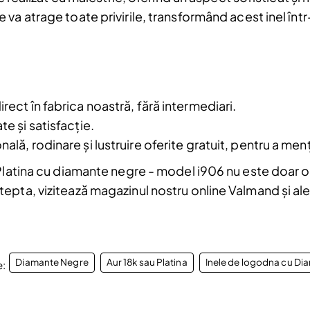
Email
va atrage toate privirile, transformând acest inel înt
Am citit și sunt de acord cu
Politica de
confidentialitate
irect în fabrica noastră, fără intermediari.
a.
te și satisfacție.
nală, rodinare și lustruire oferite gratuit, pentru a men
Platina cu diamante negre - model i906 nu este doar o a
pta, vizitează magazinul nostru online Valmand și aleg
Diamante Negre
Aur 18k sau Platina
Inele de logodna cu Di
e: