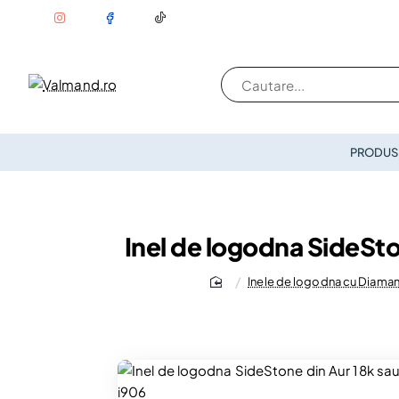
Cautare...
PRODUSE
Inel de logodna SideSto
Inele de logodna cu Diama
home