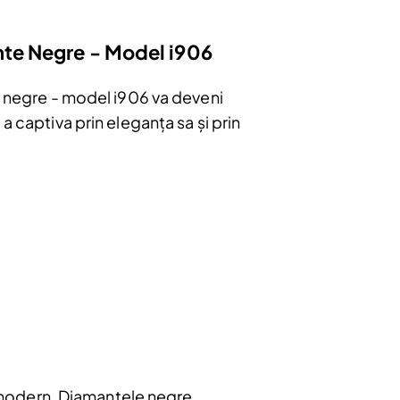
nte Negre - Model i906
te negre - model i906 va deveni
a captiva prin eleganța sa și prin
bonați
e
u.
și modern. Diamantele negre