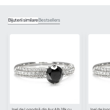
Bijuterii similare
Bestsellers
Inel de Logodnă din Aur Alb 18k cu
Inel de log