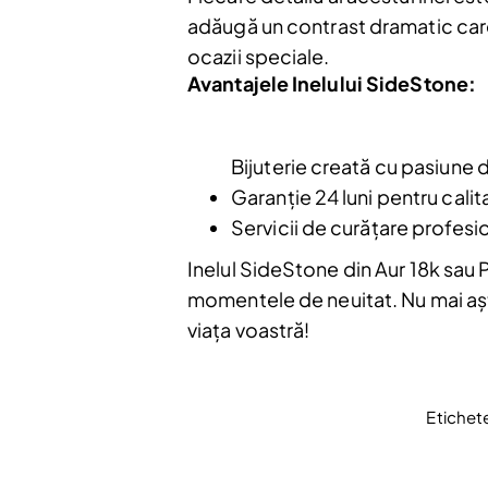
adăugă un contrast dramatic care 
ocazii speciale.
Avantajele Inelului SideStone:
Bijuterie creată cu pasiune d
Nu mai afiș
Garanție 24 luni pentru calita
Servicii de curățare profesio
Inelul SideStone din Aur 18k sau 
momentele de neuitat. Nu mai aște
viața voastră!
Etichet