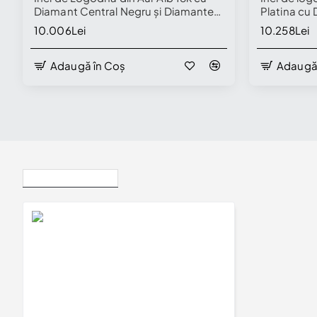
Diamant Central Negru și Diamante
Platina cu 
Incolore - model i906
Diamante I
10.006Lei
10.258Lei
Adaugă în Coș
Adaugă
Disponibil în Showroom
Vizualizate Recent
Inel de logodna SideStone din Aur 18k sau Platina cu Diamante Negre - model i906
10.258Lei