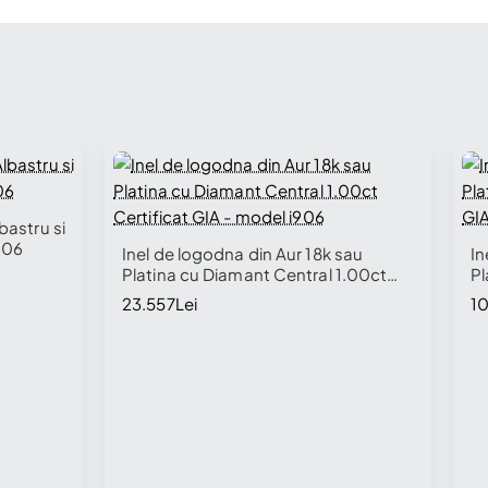
bastru si
906
Inel de logodna din Aur 18k sau
In
Platina cu Diamant Central 1.00ct
Pl
Certificat GIA - model i906
GI
23.557Lei
10