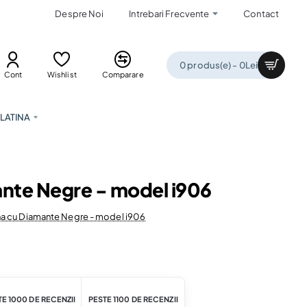
Despre Noi
Intrebari Frecvente
Contact
0 produs(e) - 0Lei
Cont
Wishlist
Comparare
LATINA
mante Negre - model i906
ina cu Diamante Negre - model i906
E 1000 DE RECENZII
PESTE 1100 DE RECENZII