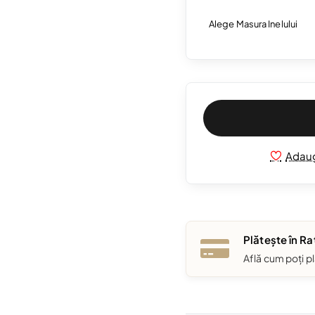
Alege Masura Inelului
Adaug
Plătește în Ra
Află cum poți pl