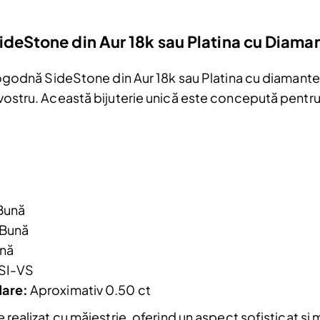
ideStone din Aur 18k sau Platina cu Diama
de logodnă SideStone din Aur 18k sau Platina cu diaman
 vostru. Această bijuterie unică este concepută pentru 
Bună
 Bună
nă
Reduceri și noutăți doar pentru a
SI-VS
Fii la curent cu noutățile și promoțiil
are:
Aproximativ 0.50 ct
abonându-te la newsletter-ul nostr
te realizat cu măiestrie, oferind un aspect sofisticat 