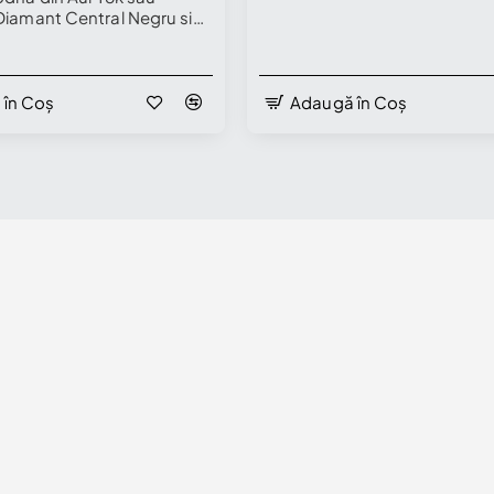
Diamant Central Negru si
ncolore - model i906
 în Coș
Adaugă în Coș