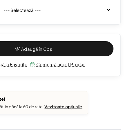
Adaugă în Coș
ă la Favorite
Compară acest Produs
te!
ăti în până la 60 de rate.
Vezi toate opțiunile