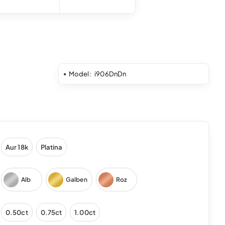
Model:
i906DnDn
Aur 18k
Platina
Alb
Galben
Roz
0.50ct
0.75ct
1.00ct