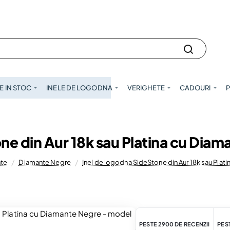
 IN STOC
INELE DE LOGODNA
VERIGHETE
CADOURI
P
ne din Aur 18k sau Platina cu Dia
nte
Diamante Negre
Inel de logodna SideStone din Aur 18k sau Plat
PESTE 2900 DE RECENZII
PEST