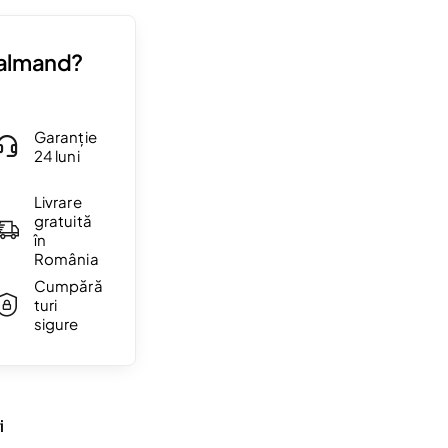
Valmand?
Garanție
24 luni
Livrare
gratuită
în
România
Cumpără
turi
sigure
i