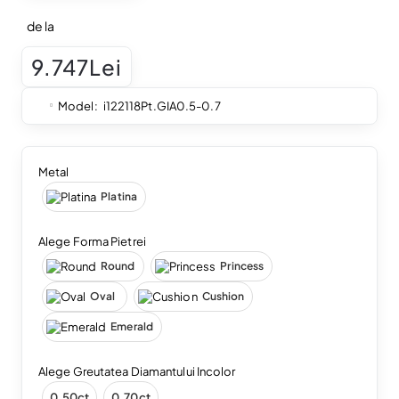
de la
9.747Lei
Model:
i122118Pt.GIA0.5-0.7
Metal
Platina
Alege Forma Pietrei
Round
Princess
Oval
Cushion
Emerald
Alege Greutatea Diamantului Incolor
0.50ct
0.70ct