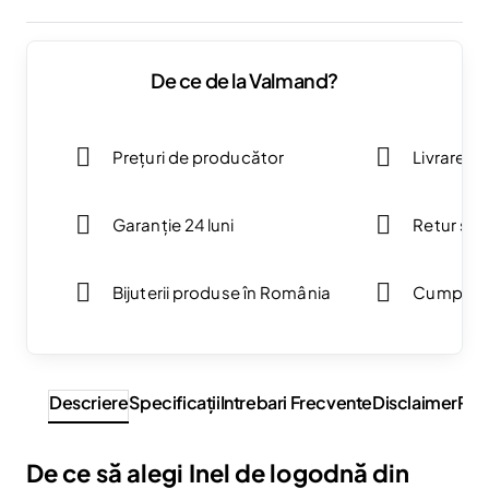
De ce de la Valmand?
Prețuri de producător
Livrare g
Garanție 24 luni
Retur simp
Bijuterii produse în România
Cumpărăt
Descriere
Specificaţii
Intrebari Frecvente
Disclaimer
Rev
De ce să alegi Inel de logodnă din