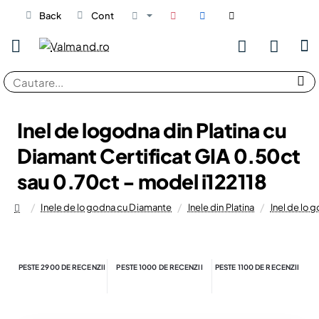
Back
Cont
Cautare...
Inel de logodna din Platina cu
Diamant Certificat GIA 0.50ct
sau 0.70ct - model i122118
Inele de logodna cu Diamante
Inele din Platina
Inel de log
home
PESTE 2900 DE RECENZII
PESTE 1000 DE RECENZII
PESTE 1100 DE RECENZII