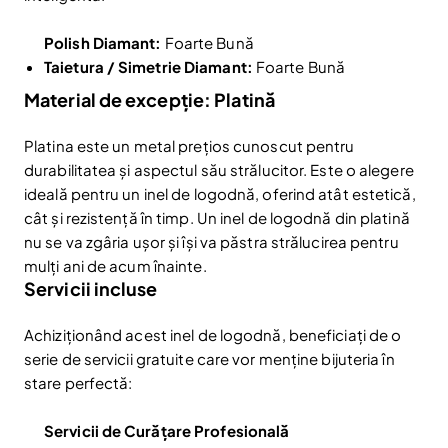
Polish Diamant:
Foarte Bună
Taietura / Simetrie Diamant:
Foarte Bună
Material de excepție: Platină
Platina este un metal prețios cunoscut pentru
durabilitatea și aspectul său strălucitor. Este o alegere
ideală pentru un inel de logodnă, oferind atât estetică,
Reduceri și noutăți doar pentru abonați
cât și rezistență în timp. Un inel de logodnă din platină
Fii la curent cu noutățile și promoțiile abonându-te
nu se va zgâria ușor și își va păstra strălucirea pentru
la newsletter-ul nostru.
mulți ani de acum înainte.
Email
Servicii incluse
Abonare
Am citit și sunt de acord cu
Politica de confidentialitate
Achiziționând acest inel de logodnă, beneficiați de o
serie de servicii gratuite care vor menține bijuteria în
Nu mai afișa.
stare perfectă:
Servicii de Curățare Profesională