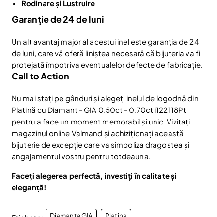
Rodinare și Lustruire
Garanție de 24 de luni
Un alt avantaj major al acestui inel este garanția de 24
de luni, care vă oferă liniștea necesară că bijuteria va fi
protejată împotriva eventualelor defecte de fabricație.
Call to Action
Nu mai stați pe gânduri și alegeți inelul de logodnă din
Platină cu Diamant - GIA 0.50ct - 0.70ct i122118Pt
pentru a face un moment memorabil și unic. Vizitați
magazinul online Valmand și achiziționați această
bijuterie de excepție care va simboliza dragostea și
angajamentul vostru pentru totdeauna.
Faceți alegerea perfectă, investiți în calitate și
eleganță!
Diamante GIA
Platina