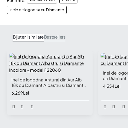
Etichete:
Inele de logodna cu Diamante
Bijuterii similare
Bestsellers
Inel de logo
cu Diamant 
Inel de logodna Anturaj din Aur Alb
18k cu Diamant Albastru si Diamante
4.354Lei
Incolore - model i122060
6.269Lei