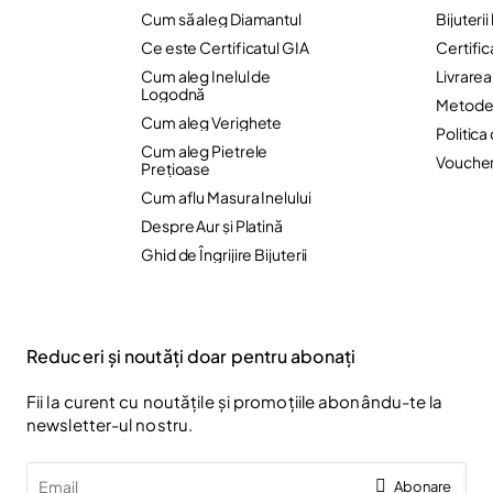
Cum să aleg Diamantul
Bijuteri
Ce este Certificatul GIA
Certific
Cum aleg Inelul de
Livrare
Logodnă
Metode 
Cum aleg Verighete
Politica
Cum aleg Pietrele
Vouche
Preţioase
Cum aflu Masura Inelului
Despre Aur și Platină
Ghid de Îngrijire Bijuterii
Reduceri și noutăți doar pentru abonați
Fii la curent cu noutățile și promoțiile abonându-te la
newsletter-ul nostru.
Email
Abonare