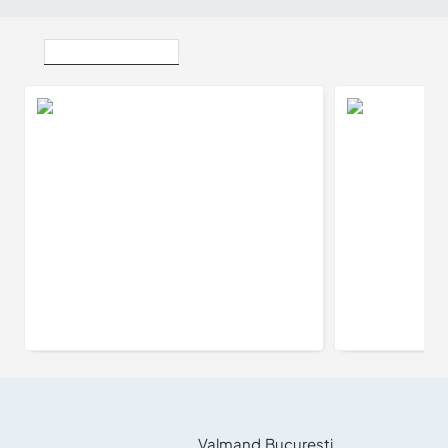
Vizualizate Recent
Inel de logodna din Platina cu Diamant Certificat GIA 0.50ct sau 0.70ct - model i122118
9.747Lei
Valmand Bucuresti