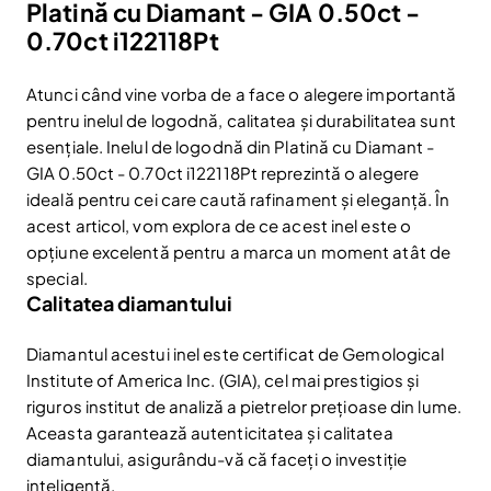
Platină cu Diamant - GIA 0.50ct -
0.70ct i122118Pt
Atunci când vine vorba de a face o alegere importantă
pentru inelul de logodnă, calitatea și durabilitatea sunt
esențiale. Inelul de logodnă din Platină cu Diamant -
GIA 0.50ct - 0.70ct i122118Pt reprezintă o alegere
ideală pentru cei care caută rafinament și eleganță. În
acest articol, vom explora de ce acest inel este o
opțiune excelentă pentru a marca un moment atât de
special.
Calitatea diamantului
Diamantul acestui inel este certificat de Gemological
Institute of America Inc. (GIA), cel mai prestigios și
riguros institut de analiză a pietrelor prețioase din lume.
Aceasta garantează autenticitatea și calitatea
diamantului, asigurându-vă că faceți o investiție
inteligentă.