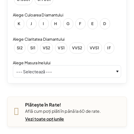
Alege Culoarea Diamantului
K
J
I
H
G
F
E
D
Alege Claritatea Diamantului
SI2
SI1
VS2
VS1
VVS2
VVS1
IF
Alege Masura Inelului
Plătește în Rate!
Află cum poți plăti în până la 60 de rate.
Vezi toate opțiunile