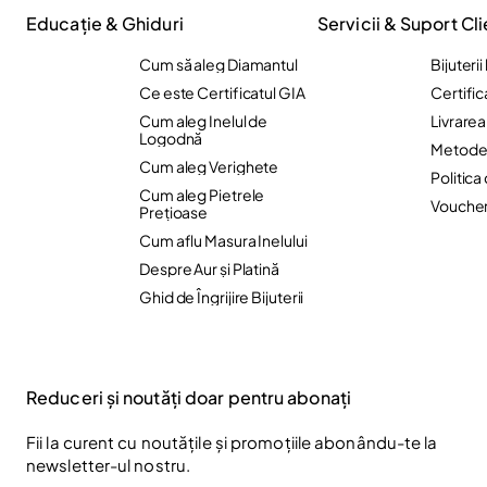
Educație & Ghiduri
Servicii & Suport Cli
Cum să aleg Diamantul
Bijuteri
Ce este Certificatul GIA
Certific
Cum aleg Inelul de
Livrare
Logodnă
Metode 
Cum aleg Verighete
Politica
Cum aleg Pietrele
Vouche
Preţioase
Cum aflu Masura Inelului
Despre Aur și Platină
Ghid de Îngrijire Bijuterii
Reduceri și noutăți doar pentru abonați
Fii la curent cu noutățile și promoțiile abonându-te la
newsletter-ul nostru.