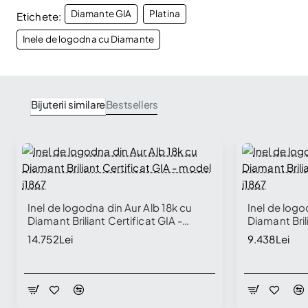
Diamante GIA
Platina
Etichete:
Inele de logodna cu Diamante
Bijuterii similare
Bestsellers
Inel de logodna din Aur Alb 18k cu
Inel de logo
Diamant Briliant Certificat GIA -
Diamant Bril
model i1867
model i1867
14.752Lei
9.438Lei