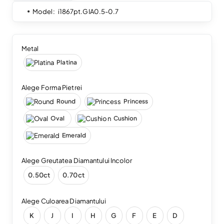
Model:
i1867pt.GIA0.5-0.7
Metal
Platina
Alege Forma Pietrei
Round
Princess
Oval
Cushion
Emerald
Alege Greutatea Diamantului Incolor
0.50ct
0.70ct
Alege Culoarea Diamantului
K
J
I
H
G
F
E
D