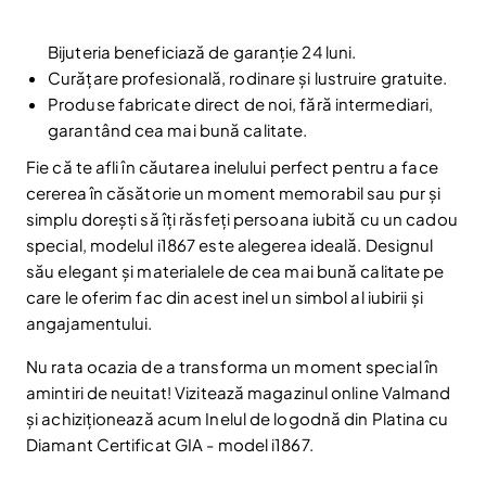
Bijuteria beneficiază de garanție 24 luni.
Curățare profesională, rodinare și lustruire gratuite.
Produse fabricate direct de noi, fără intermediari,
garantând cea mai bună calitate.
Fie că te afli în căutarea inelului perfect pentru a face
cererea în căsătorie un moment memorabil sau pur și
simplu dorești să îți răsfeți persoana iubită cu un cadou
special, modelul i1867 este alegerea ideală. Designul
său elegant și materialele de cea mai bună calitate pe
care le oferim fac din acest inel un simbol al iubirii și
angajamentului.
Nu rata ocazia de a transforma un moment special în
amintiri de neuitat! Vizitează magazinul online Valmand
și achiziționează acum Inelul de logodnă din Platina cu
Diamant Certificat GIA - model i1867.