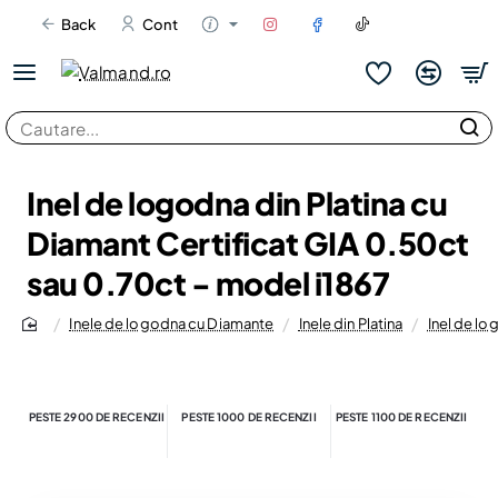
Back
Cont
Cautare...
Inel de logodna din Platina cu
Diamant Certificat GIA 0.50ct
sau 0.70ct - model i1867
Inele de logodna cu Diamante
Inele din Platina
Inel de lo
home
PESTE 2900 DE RECENZII
PESTE 1000 DE RECENZII
PESTE 1100 DE RECENZII