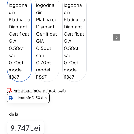
Vrei acest produs modificat?
Livrare în 3-30 zile
de la
9.747Lei