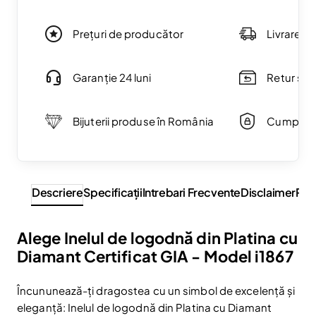
Prețuri de producător
Livrare g
Garanție 24 luni
Retur simp
Bijuterii produse în România
Cumpărăt
Descriere
Specificaţii
Intrebari Frecvente
Disclaimer
Rev
Alege Inelul de logodnă din Platina cu
Diamant Certificat GIA - Model i1867
Încununează-ți dragostea cu un simbol de excelență și
eleganță: Inelul de logodnă din Platina cu Diamant