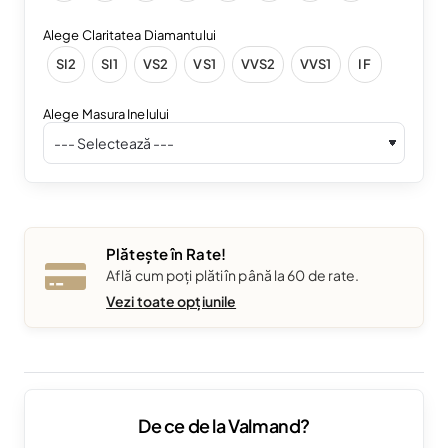
Alege Claritatea Diamantului
SI2
SI1
VS2
VS1
VVS2
VVS1
IF
Alege Masura Inelului
Plătește în Rate!
Află cum poți plăti în până la 60 de rate.
Vezi toate opțiunile
De ce de la Valmand?