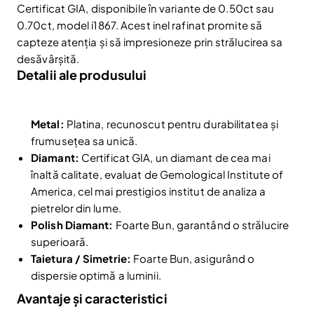
Certificat GIA, disponibile în variante de 0.50ct sau
0.70ct, model i1867. Acest inel rafinat promite să
capteze atenția și să impresioneze prin strălucirea sa
desăvârșită.
Detalii ale produsului
Metal:
Platina, recunoscut pentru durabilitatea și
frumusețea sa unică.
Reduceri și noutăți doar pentru abonați
Diamant:
Certificat GIA, un diamant de cea mai
înaltă calitate, evaluat de Gemological Institute of
Fii la curent cu noutățile și promoțiile abonându-te
la newsletter-ul nostru.
America, cel mai prestigios institut de analiza a
pietrelor din lume.
Email
Abonare
Polish Diamant:
Foarte Bun, garantând o strălucire
superioară.
Am citit și sunt de acord cu
Politica de confidentialitate
Taietura / Simetrie:
Foarte Bun, asigurând o
Nu mai afișa.
dispersie optimă a luminii.
Avantaje și caracteristici