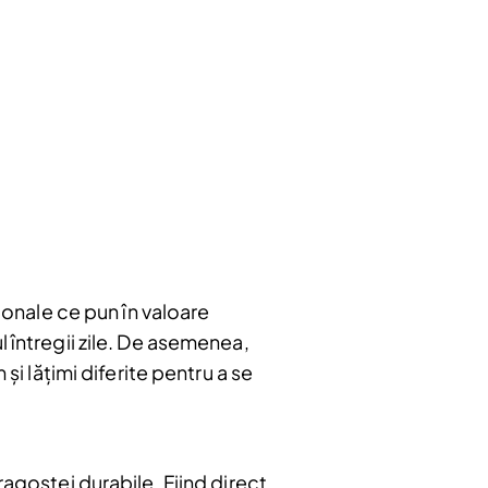
Abonare
ționale ce pun în valoare
l întregii zile. De asemenea,
și lățimi diferite pentru a se
ragostei durabile. Fiind direct