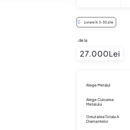
Livrare în 3-30 zile
de la
27.000Lei
Alege Metalul
Alege Culoarea
Metalului
Greutatea Totala A
Diamantelor