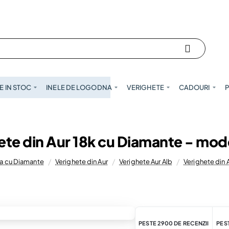
 IN STOC
INELE DE LOGODNA
VERIGHETE
CADOURI
P
ete din Aur 18k cu Diamante - mod
ina cu Diamante
Verighete din Aur
Verighete Aur Alb
Verighete din 
PESTE 2900 DE RECENZII
PEST