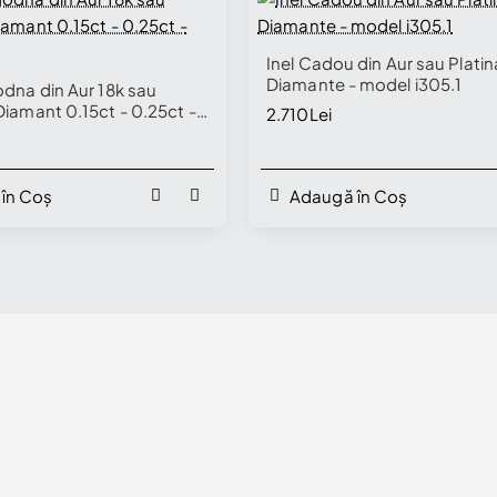
🔥 S
Inel Cadou din Aur sau Platin
Diamante - model i305.1
🔥 Selling fast
odna din Aur 18k sau
Diamant 0.15ct - 0.25ct -
2.710Lei
7
în Coș
Adaugă în Coș