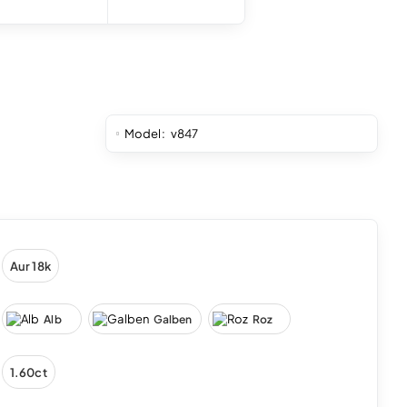
Model:
v847
Aur 18k
Alb
Galben
Roz
1.60ct