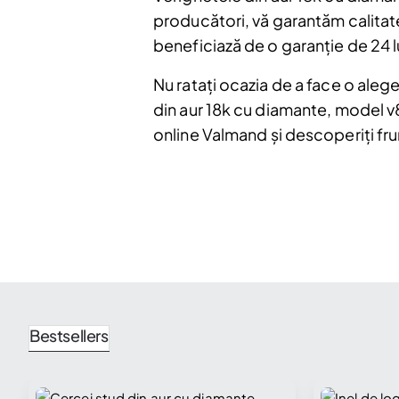
producători, vă garantăm calitate
beneficiază de o garanție de 24 
Nu ratați ocazia de a face o ale
din aur 18k cu diamante, model v84
online Valmand și descoperiți fru
Bestsellers