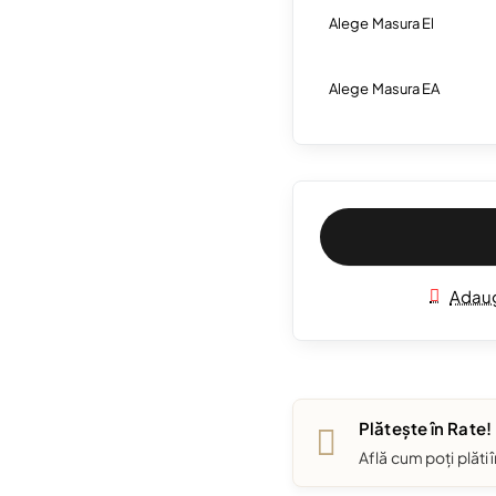
Alege Masura El
Alege Masura EA
Adaug
Plătește în Rate!
Află cum poți plăti 