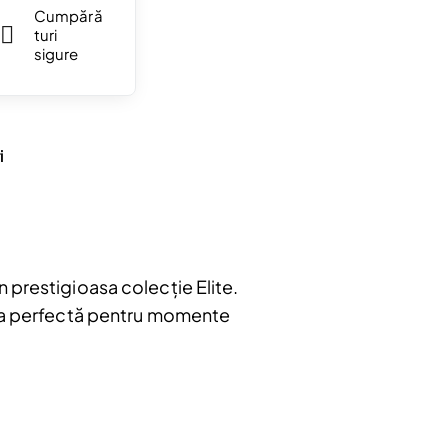
Cumpără
turi
sigure
i
 prestigioasa colecție Elite.
erea perfectă pentru momente
bonați
e
u.