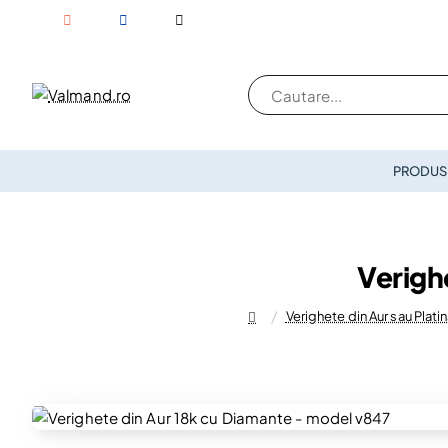
Cautare...
PRODUSE
Verigh
Verighete din Aur sau Plat
home