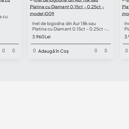
elling fast
a cu
🔥 Selling fast
Inel de logodna din Aur 18k sau
In
Platina cu Diamant 0.15ct - 0.25ct -
Pl
model i009
m
3.960Lei
3.
Adaugă în Coș