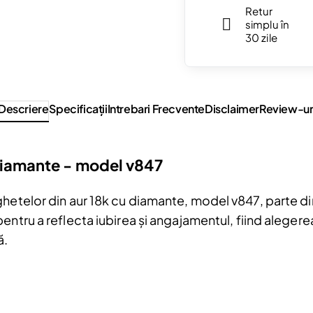
Retur
simplu în
30 zile
Descriere
Specificaţii
Intrebari Frecvente
Disclaimer
Review-ur
 Diamante - model v847
hetelor din aur 18k cu diamante, model v847, parte din
pentru a reflecta iubirea și angajamentul, fiind aleg
ă.
Reduceri și noutăți doar pentru a
Fii la curent cu noutățile și promoțiil
abonându-te la newsletter-ul nostr