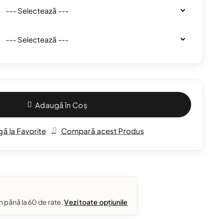
Adaugă în Coș
ă la Favorite
Compară acest Produs
în până la 60 de rate.
Vezi toate opțiunile