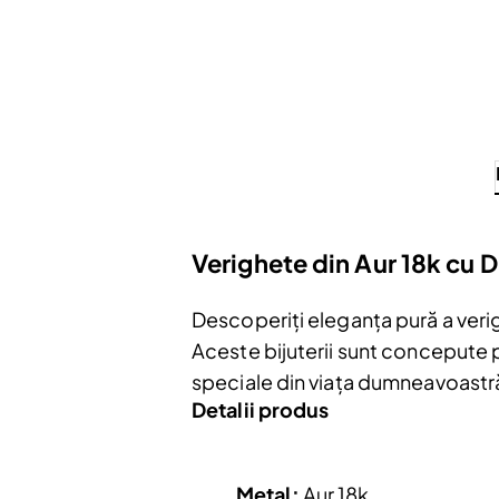
Verighete din Aur 18k cu
Descoperiți eleganța pură a verig
Aceste bijuterii sunt concepute 
speciale din viața dumneavoastr
Detalii produs
Metal:
Aur 18k