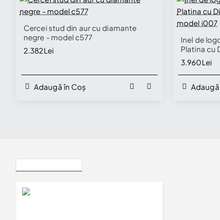
🔥 Selling fast
Cercei stud din aur cu diamante
negre - model c577
Inel de log
Platina cu 
2.382Lei
model i00
3.960Lei
Adaugă în Coș
Adaugă 
Vizualizate Recent
Verighete din Aur 18k cu Diamante - model v847