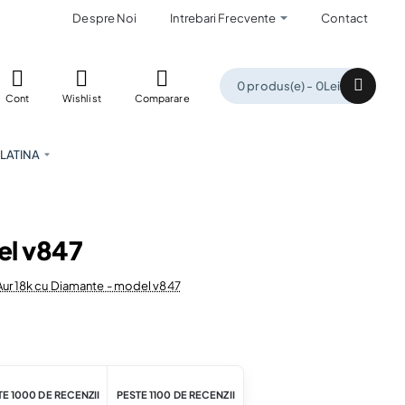
Despre Noi
Intrebari Frecvente
Contact
0 produs(e) - 0Lei
Cont
Wishlist
Comparare
LATINA
el v847
Aur 18k cu Diamante - model v847
E 1000 DE RECENZII
PESTE 1100 DE RECENZII