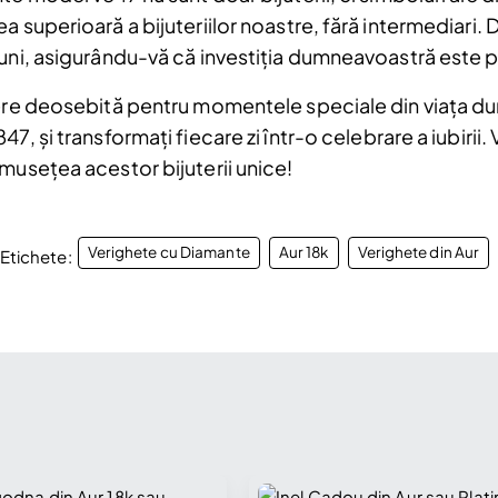
a superioară a bijuteriilor noastre, fără intermediari.
luni, asigurându-vă că investiția dumneavoastră este p
gere deosebită pentru momentele speciale din viața d
7, și transformați fiecare zi într-o celebrare a iubirii.
musețea acestor bijuterii unice!
Verighete cu Diamante
Aur 18k
Verighete din Aur
Etichete: