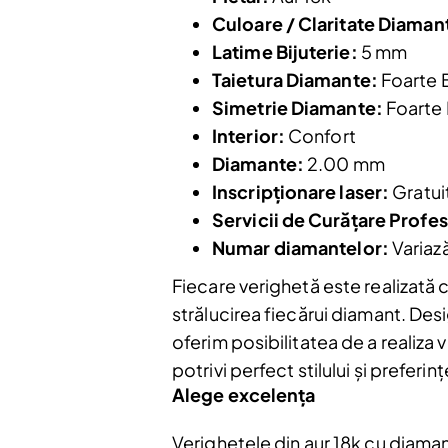
Culoare / Claritate Diaman
Latime Bijuterie:
5 mm
Taietura Diamante:
Foarte 
Simetrie Diamante:
Foarte
Interior:
Confort
Nu mai afiș
Diamante:
2.00 mm
Inscripționare laser:
Gratui
Servicii de Curățare Profes
Numar diamantelor:
Variaz
Fiecare verighetă este realizată c
strălucirea fiecărui diamant. Des
oferim posibilitatea de a realiza v
potrivi perfect stilului și prefer
Alege excelența
Verighetele din aur 18k cu diamant