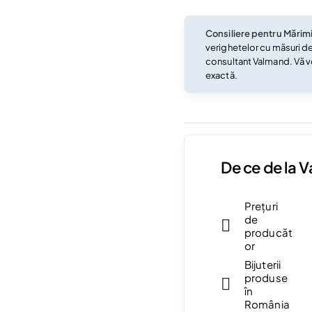
Consiliere pentru Mărim
verighetelor cu măsuri d
consultant Valmand. Vă v
exactă.
De ce de la 
Prețuri
de
producăt
or
Bijuterii
produse
în
România