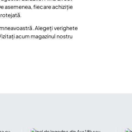
 De asemenea, fiecare achiziție
rotejată.
umneavoastră. Alegeți verighete
 Vizitați acum magazinul nostru