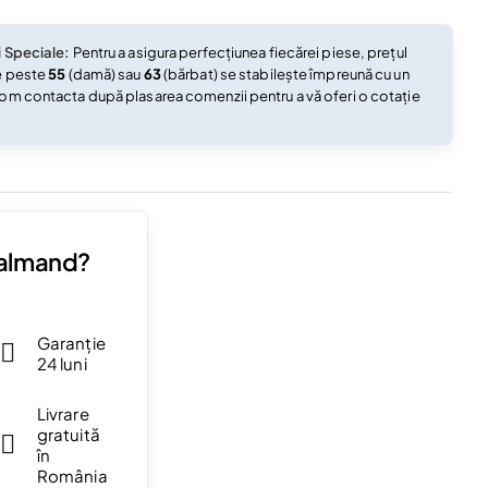
i Speciale:
Pentru a asigura perfecțiunea fiecărei piese, prețul
e peste
55
(damă) sau
63
(bărbat) se stabilește împreună cu un
om contacta după plasarea comenzii pentru a vă oferi o cotație
Valmand?
Garanție
24 luni
Livrare
gratuită
în
România