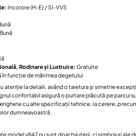
Email
te:
Incolore (H-E) / SI-VVS
Am citit și sunt de acord cu
Politica de
confidentialitate
Bună
 Bună
a.
tă
ională, Rodinare și Lustruire:
Gratuite
ă în funcție de mărimea degetului
u atenție la detalii, având o taietura și simetrie excep
ignul confortabil asigură o purtare plăcută pe parcursu
erighete cu alte specificații tehnice, la cerere, precum 
ințelor dumneavoastră.
e model v847 nu sunt doar bijuterii, ci simboluri ale d