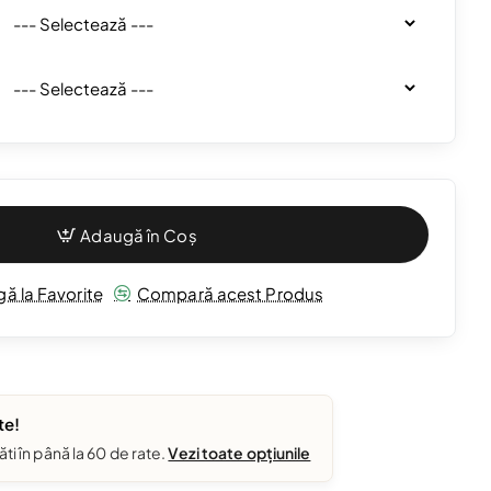
Adaugă în Coș
ă la Favorite
Compară acest Produs
te!
ăti în până la 60 de rate.
Vezi toate opțiunile