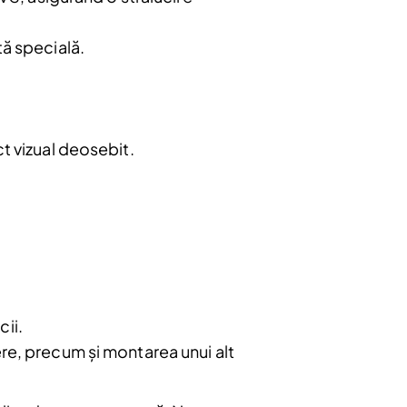
tă specială.
t vizual deosebit.
cii.
rere, precum și montarea unui alt