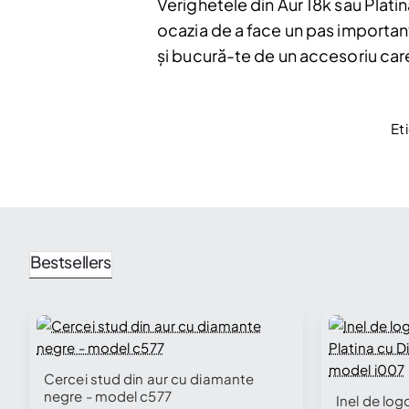
Verighetele din Aur 18k sau Plat
ocazia de a face un pas importan
și bucură-te de un accesoriu care 
Et
Bestsellers
🔥 Selling fast
Cercei stud din aur cu diamante
negre - model c577
Inel de log