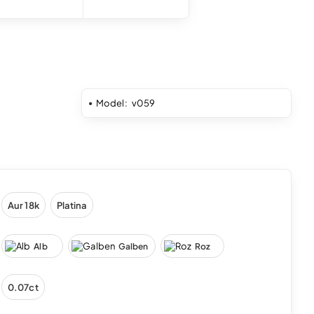
Model:
v059
Aur 18k
Platina
Alb
Galben
Roz
0.07ct