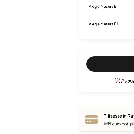
Alege Masura El
Alege Masura EA
Adaug
Plătește în Ra
Află cum poți pl