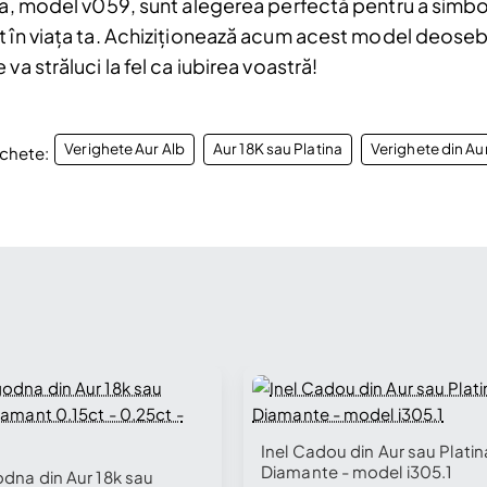
ina, model v059, sunt alegerea perfectă pentru a simbo
t în viața ta. Achiziționează acum acest model deoseb
va străluci la fel ca iubirea voastră!
Verighete Aur Alb
Aur 18K sau Platina
Verighete din Au
ichete:
🔥 S
Inel Cadou din Aur sau Platin
Diamante - model i305.1
🔥 Selling fast
odna din Aur 18k sau