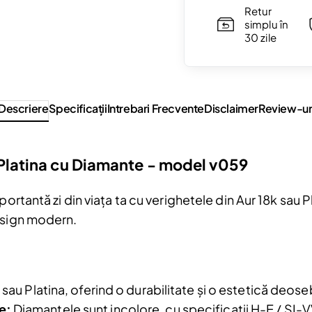
Retur
simplu în
30 zile
Descriere
Specificaţii
Intrebari Frecvente
Disclaimer
Review-ur
 Platina cu Diamante - model v059
mportantă zi din viața ta cu verighetele din Aur 18k sa
esign modern.
Reduceri și noutăți doar pentru a
Fii la curent cu noutățile și promoțiil
abonându-te la newsletter-ul nostr
 sau Platina, oferind o durabilitate și o estetică deose
Email
e:
Diamantele sunt incolore, cu specificații H-E / SI-V