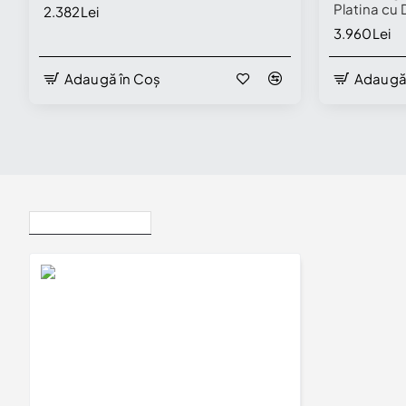
Platina cu 
2.382Lei
model i00
3.960Lei
Adaugă în Coș
Adaugă
Vizualizate Recent
Verighete din Aur 18k sau Platina cu Diamante - model v059
13.740Lei