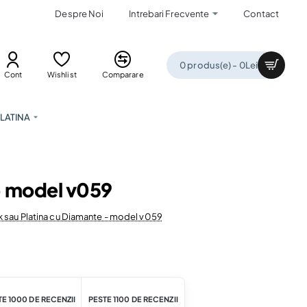
Despre Noi
Intrebari Frecvente
Contact
0 produs(e) - 0Lei
Cont
Wishlist
Comparare
LATINA
 - model v059
8k sau Platina cu Diamante - model v059
E 1000 DE RECENZII
PESTE 1100 DE RECENZII