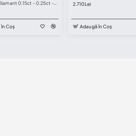
Diamant 0.15ct - 0.25ct -
2.710Lei
7
 în Coș
Adaugă în Coș