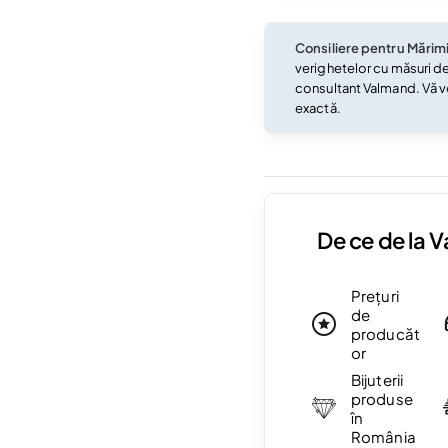
Consiliere pentru Mărim
verighetelor cu măsuri d
consultant Valmand. Vă v
exactă.
De ce de la 
Prețuri
de
producăt
or
Bijuterii
produse
în
România