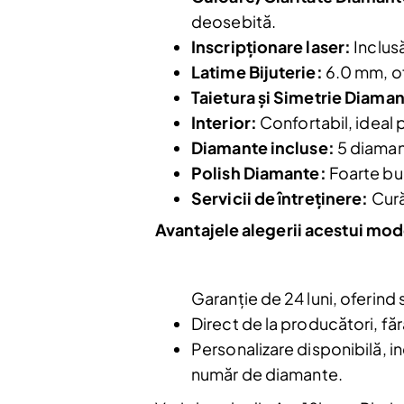
deosebită.
Inscripționare laser:
Inclusă
Latime Bijuterie:
6.0 mm, of
Taietura și Simetrie Diaman
Interior:
Confortabil, ideal p
Nu mai afiș
Diamante incluse:
5 diaman
Polish Diamante:
Foarte bun
Servicii de întreținere:
Cură
Avantajele alegerii acestui mod
Garanție de 24 luni, oferind 
Direct de la producători, făr
Personalizare disponibilă, in
număr de diamante.