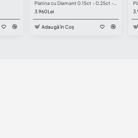
Platina cu Diamant 0.15ct - 0.25ct -
Pl
model i009
m
3.960Lei
3.
Adaugă în Coș