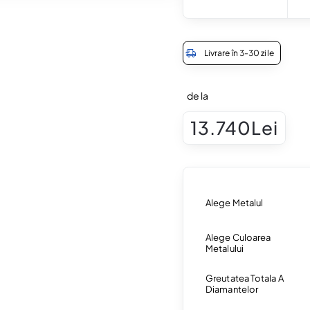
Livrare în 3-30 zile
de la
13.740Lei
Alege Metalul
Alege Culoarea
Metalului
Greutatea Totala A
Diamantelor