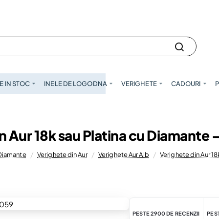
 IN STOC
INELE DE LOGODNA
VERIGHETE
CADOURI
P
n Aur 18k sau Platina cu Diamante
 Diamante
Verighete din Aur
Verighete Aur Alb
Verighete din Aur 1
PESTE 2900 DE RECENZII
PEST