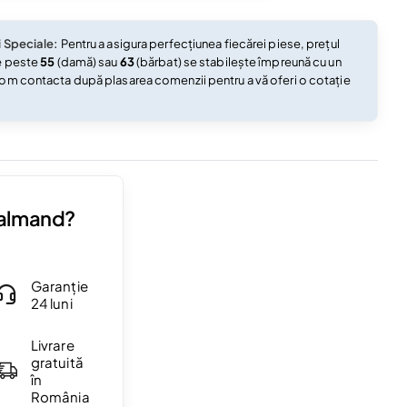
i Speciale:
Pentru a asigura perfecțiunea fiecărei piese, prețul
e peste
55
(damă) sau
63
(bărbat) se stabilește împreună cu un
om contacta după plasarea comenzii pentru a vă oferi o cotație
Valmand?
Garanție
24 luni
Livrare
gratuită
în
România