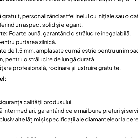
Am citit și sunt de acord cu
Politica de
confidentialitate
 gratuit, personalizând astfel inelul cu inițiale sau o da
erind un aspect solid și elegant.
te:
Foarte bună, garantând o strălucire inegalabilă.
entru purtarea zilnică.
a.
te de 1.5 mm, amplasate cu măiestrie pentru un impac
, pentru o strălucire de lungă durată.
țare profesională, rodinare și lustruire gratuite.
el:
siguranța calității produsului.
ă intermediari, garantând cele mai bune prețuri și servi
clusiv alte lățimi și specificații ale diamanteleor la ce