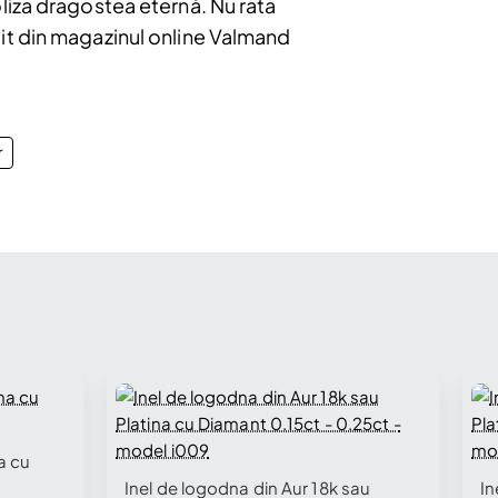
liza dragostea eternă. Nu rata
it din magazinul online Valmand
r
elling fast
a cu
🔥 Selling fast
Inel de logodna din Aur 18k sau
In