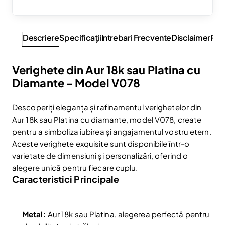
Descriere
Specificaţii
Intrebari Frecvente
Disclaimer
Rev
Verighete din Aur 18k sau Platina cu
Diamante - Model V078
Descoperiți eleganța și rafinamentul verighetelor din
Aur 18k sau Platina cu diamante, model V078, create
pentru a simboliza iubirea și angajamentul vostru etern.
Aceste verighete exquisite sunt disponibile într-o
varietate de dimensiuni și personalizări, oferind o
alegere unică pentru fiecare cuplu.
Caracteristici Principale
Metal:
Aur 18k sau Platina, alegerea perfectă pentru