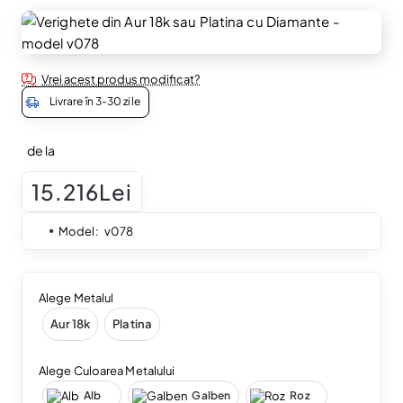
Vrei acest produs modificat?
Livrare în 3-30 zile
de la
15.216Lei
Model:
v078
Alege Metalul
Aur 18k
Platina
Alege Culoarea Metalului
Alb
Galben
Roz