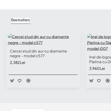
Bestsellers
🔥 Selling fast
Cercei stud din aur cu diamante
negre - model c577
Inel de logo
Platina cu D
2.382Lei
model i007
3.960Lei
Vizualizate Recent