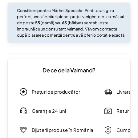
Consiliere pentru Mărimi Speciale:
Pentru a asigura
perfecțiunea fiecărei piese, prețul verighetelor cu măsuri
de peste
55
(damă) sau
63
(bărbat) se stabilește
împreună cu un consultant Valmand. Vă vom contacta
după plasarea comenzii pentru a vă oferi o cotație exactă.
De ce de la Valmand?
Prețuri de producător
Livrare g
Garanție 24 luni
Retur simp
Bijuterii produse în România
Cumpărăt