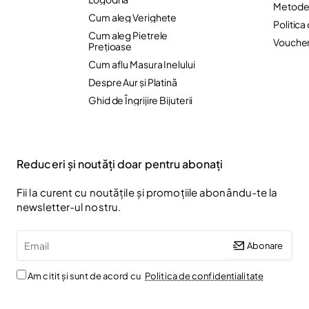
Metode 
Cum aleg Verighete
Politica
Cum aleg Pietrele
Vouche
Preţioase
Cum aflu Masura Inelului
Despre Aur și Platină
Ghid de Îngrijire Bijuterii
Reduceri și noutăți doar pentru abonați
Fii la curent cu noutățile și promoțiile abonându-te la
newsletter-ul nostru.
Email
Abonare
Am citit și sunt de acord cu
Politica de confidentialitate