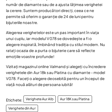
Email
număr de diamante sau de a ajusta lățimea verighetei
Abonare
la cerere. Suntem producători direcți, ceea ce ne
Am citit și sunt de acord cu
Politica de confidentialitate
permite să oferim o garanție de 24 de luni pentru
bijuteriile noastre.
Nu mai afișa.
Alegerea verighetelor este un pas important în viața
unui cuplu, iar modelul V078 se dovedește a fi o
alegere inspirată, îmbinând tradiția cu stilul modern. Nu
ratați ocazia de a purta o bijuterie care să reflecte
emoțiile voastre profunde!
Vizitați magazinul online Valmand și alegeți cu încredere
verighetele din Aur 18k sau Platina cu diamante - model
V078. Faceți o alegere deosebită pentru un început de
viață nouă alături de persoana iubită!
Verighete Aur Alb
Aur 18K sau Platina
Etichete:
Verighete din Aur