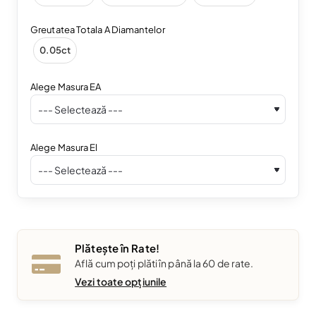
Greutatea Totala A Diamantelor
0.05ct
Alege Masura EA
Alege Masura El
Plătește în Rate!
Află cum poți plăti în până la 60 de rate.
Vezi toate opțiunile