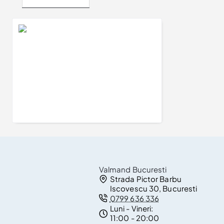
Verighete din Aur 18k sau Platina cu Diamante - model v078
15.216Lei
Valmand Bucuresti
Strada Pictor Barbu
Iscovescu 30, Bucuresti
0799 636 336
Luni - Vineri:
11:00 - 20:00