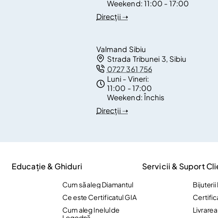
Weekend:
11:00 - 17:00
Direcții ➝
Valmand Sibiu
Strada Tribunei 3, Sibiu
0727 361 756
Luni - Vineri:
11:00 - 17:00
Weekend:
Închis
Direcții ➝
Educație & Ghiduri
Servicii & Suport Cli
Cum să aleg Diamantul
Bijuteri
Ce este Certificatul GIA
Certific
Cum aleg Inelul de
Livrare
Logodnă