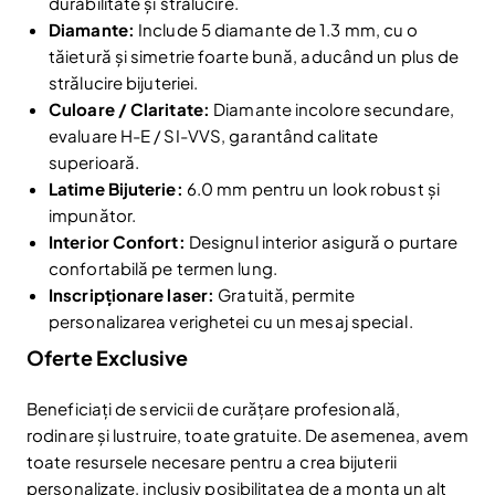
durabilitate și strălucire.
Diamante:
Include 5 diamante de 1.3 mm, cu o
tăietură și simetrie foarte bună, aducând un plus de
strălucire bijuteriei.
Culoare / Claritate:
Diamante incolore secundare,
evaluare H-E / SI-VVS, garantând calitate
superioară.
Latime Bijuterie:
6.0 mm pentru un look robust și
impunător.
Interior Confort:
Designul interior asigură o purtare
confortabilă pe termen lung.
Inscripționare laser:
Gratuită, permite
personalizarea verighetei cu un mesaj special.
Oferte Exclusive
Beneficiați de servicii de curățare profesională,
Reduceri și noutăți doar pentru abonați
rodinare și lustruire, toate gratuite. De asemenea, avem
Fii la curent cu noutățile și promoțiile abonându-te
toate resursele necesare pentru a crea bijuterii
la newsletter-ul nostru.
personalizate, inclusiv posibilitatea de a monta un alt