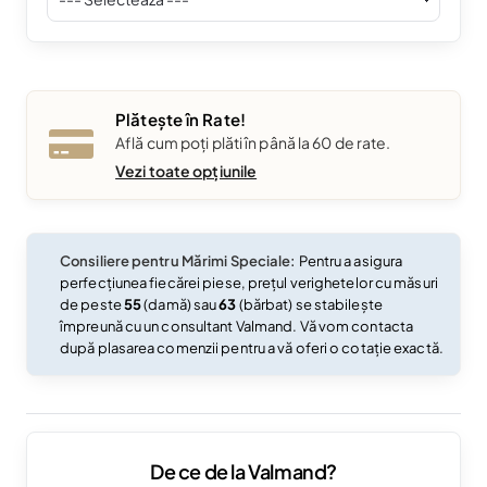
Plătește în Rate!
Află cum poți plăti în până la 60 de rate.
Vezi toate opțiunile
Consiliere pentru Mărimi Speciale:
Pentru a asigura
perfecțiunea fiecărei piese, prețul verighetelor cu măsuri
de peste
55
(damă) sau
63
(bărbat) se stabilește
împreună cu un consultant Valmand. Vă vom contacta
după plasarea comenzii pentru a vă oferi o cotație exactă.
De ce de la Valmand?