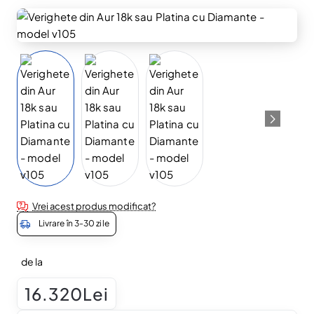
Vrei acest produs modificat?
Livrare în 3-30 zile
de la
16.320Lei