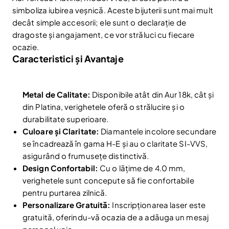
simboliza iubirea veșnică. Aceste bijuterii sunt mai mult
decât simple accesorii; ele sunt o declarație de
dragoste și angajament, ce vor străluci cu fiecare
ocazie.
Caracteristici și Avantaje
Metal de Calitate:
Disponibile atât din Aur 18k, cât și
din Platina, verighetele oferă o strălucire și o
durabilitate superioare.
Culoare și Claritate:
Diamantele incolore secundare
se încadrează în gama H-E și au o claritate SI-VVS,
asigurând o frumusețe distinctivă.
Design Confortabil:
Cu o lățime de 4.0 mm,
verighetele sunt concepute să fie confortabile
pentru purtarea zilnică.
Personalizare Gratuită:
Inscripționarea laser este
gratuită, oferindu-vă ocazia de a adăuga un mesaj