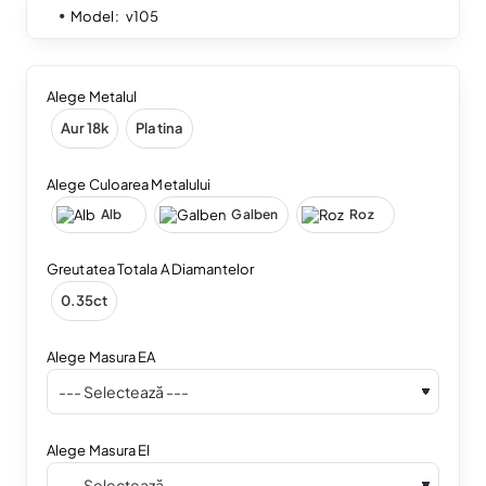
Model:
v105
Alege Metalul
Aur 18k
Platina
Alege Culoarea Metalului
Alb
Galben
Roz
Greutatea Totala A Diamantelor
0.35ct
Alege Masura EA
Alege Masura El