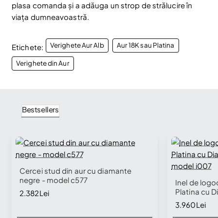
plasa comanda și a adăuga un strop de strălucire în
viața dumneavoastră.
Verighete Aur Alb
Aur 18K sau Platina
Etichete:
Verighete din Aur
Bestsellers
🔥 Selling fast
Cercei stud din aur cu diamante
negre - model c577
Inel de logo
Platina cu D
2.382Lei
model i007
3.960Lei