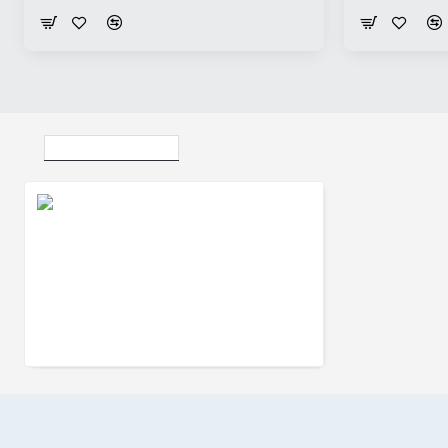
Vizualizate Recent
Verighete din Aur 18k sau Platina cu Diamante - model v105
16.320Lei