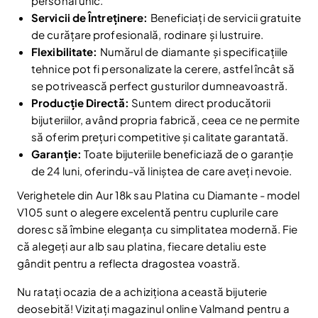
personal unic.
Reduceri și noutăți doar pentru abonați
Servicii de Întreținere:
Beneficiați de servicii gratuite
Fii la curent cu noutățile și promoțiile abonându-te
de curățare profesională, rodinare și lustruire.
la newsletter-ul nostru.
Flexibilitate:
Numărul de diamante și specificațiile
Email
tehnice pot fi personalizate la cerere, astfel încât să
Abonare
se potrivească perfect gusturilor dumneavoastră.
Am citit și sunt de acord cu
Politica de confidentialitate
Producție Directă:
Suntem direct producătorii
bijuteriilor, având propria fabrică, ceea ce ne permite
Nu mai afișa.
să oferim prețuri competitive și calitate garantată.
Garanție:
Toate bijuteriile beneficiază de o garanție
de 24 luni, oferindu-vă liniștea de care aveți nevoie.
Verighetele din Aur 18k sau Platina cu Diamante - model
V105 sunt o alegere excelentă pentru cuplurile care
doresc să îmbine eleganța cu simplitatea modernă. Fie
că alegeți aur alb sau platina, fiecare detaliu este
gândit pentru a reflecta dragostea voastră.
Nu ratați ocazia de a achiziționa această bijuterie
deosebită! Vizitați magazinul online Valmand pentru a