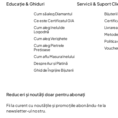
Educație & Ghiduri
Servicii & Suport Cli
Cum să aleg Diamantul
Bijuteri
Ce este Certificatul GIA
Certific
Cum aleg Inelul de
Livrare
Logodnă
Metode 
Cum aleg Verighete
Politica
Cum aleg Pietrele
Vouche
Preţioase
Cum aflu Masura Inelului
Despre Aur și Platină
Ghid de Îngrijire Bijuterii
Reduceri și noutăți doar pentru abonați
Fii la curent cu noutățile și promoțiile abonându-te la
newsletter-ul nostru.