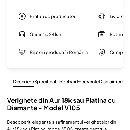
Prețuri de producător
Livrare g
Garanție 24 luni
Retur simp
Bijuterii produse în România
Cumpărăt
Descriere
Specificaţii
Intrebari Frecvente
Disclaimer
Rev
Verighete din Aur 18k sau Platina cu
Diamante - Model V105
Descoperiți eleganța și rafinamentul verighetelor din
Aur 18k sau Platina, model V105, create pentru a