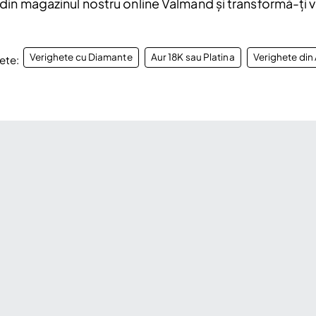
in magazinul nostru online Valmand și transformă-ți vis
Verighete cu Diamante
Aur 18K sau Platina
Verighete din
ete: