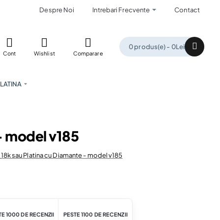
Despre Noi
Intrebari Frecvente
Contact
0 produs(e) - 0Lei
Cont
Wishlist
Comparare
LATINA
 - model v185
r 18k sau Platina cu Diamante - model v185
E 1000 DE RECENZII
PESTE 1100 DE RECENZII