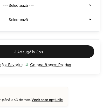
Adaugă în Coș
ă la Favorite
Compară acest Produs
în până la 60 de rate.
Vezi toate opțiunile