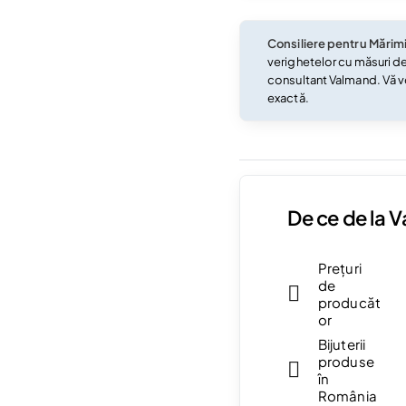
Consiliere pentru Mărim
verighetelor cu măsuri d
consultant Valmand. Vă v
exactă.
De ce de la 
Prețuri
de
producăt
or
Bijuterii
produse
în
România