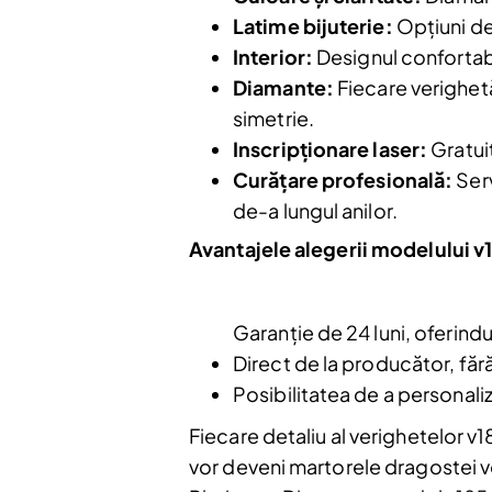
Latime bijuterie:
Opțiuni de
Interior:
Designul confortabil
Diamante:
Fiecare verighetă
Nu mai afiș
simetrie.
Inscripționare laser:
Gratui
Curățare profesională:
Serv
de-a lungul anilor.
Avantajele alegerii modelului v
Garanție de 24 luni, oferindu-
Direct de la producător, făr
Posibilitatea de a personali
Fiecare detaliu al verighetelor v
vor deveni martorele dragostei vo