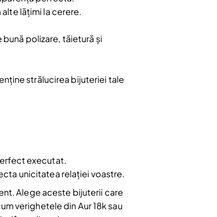
lte lățimi la cerere.
bună polizare, tăietură și
enține strălucirea bijuteriei tale
perfect executat.
cta unicitatea relației voastre.
ent. Alege aceste bijuterii care
cum verighetele din Aur 18k sau