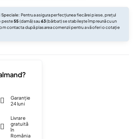
i Speciale:
Pentru a asigura perfecțiunea fiecărei piese, prețul
e peste
55
(damă) sau
63
(bărbat) se stabilește împreună cu un
om contacta după plasarea comenzii pentru a vă oferi o cotație
Valmand?
Garanție
24 luni
Livrare
gratuită
în
România