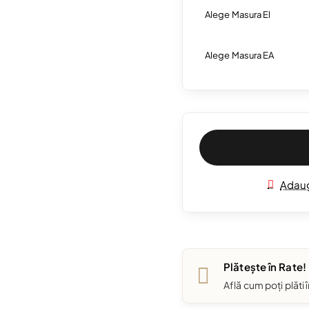
Alege Masura El
Alege Masura EA
Adaug
Plătește în Rate!
Află cum poți plăti 