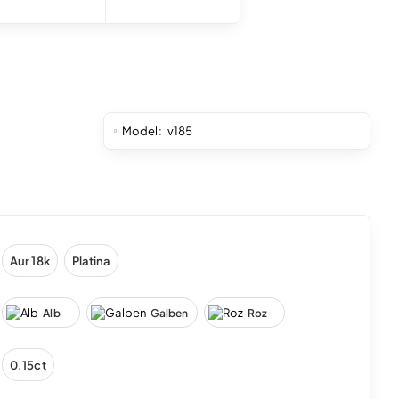
Model:
v185
Aur 18k
Platina
Alb
Galben
Roz
0.15ct