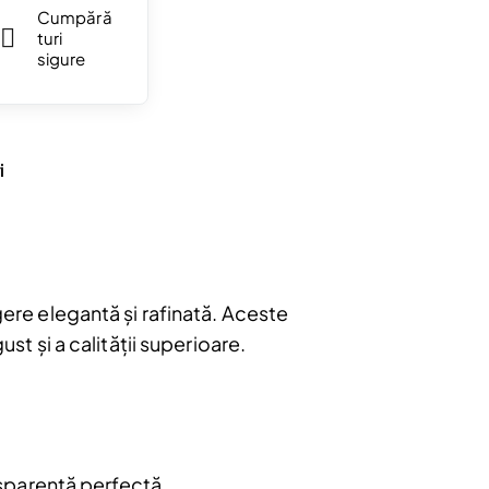
Cumpără
turi
sigure
i
gere elegantă și rafinată. Aceste
bonați
st și a calității superioare.
e
u.
Abonare
sparență perfectă.