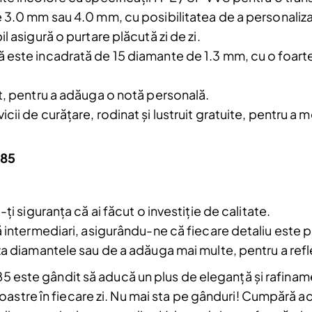
 3.0 mm sau 4.0 mm, cu posibilitatea de a personaliza a
 asigură o purtare plăcută zi de zi.
 este incadrată de 15 diamante de 1.3 mm, cu o foarte 
a.
t, pentru a adăuga o notă personală.
icii de curățare, rodinat și lustruit gratuite, pentru a m
185
ți siguranța că ai făcut o investiție de calitate.
ă intermediari, asigurându-ne că fiecare detaliu este 
za diamantele sau de a adăuga mai multe, pentru a refle
185 este gândit să aducă un plus de eleganță și rafinam
astre în fiecare zi. Nu mai sta pe gânduri! Cumpără a