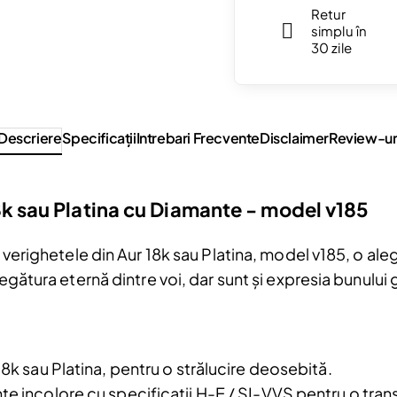
Retur
simplu în
30 zile
Descriere
Specificaţii
Intrebari Frecvente
Disclaimer
Review-ur
8k sau Platina cu Diamante - model v185
u verighetele din Aur 18k sau Platina, model v185, o ale
Reduceri și noutăți doar pentru a
egătura eternă dintre voi, dar sunt și expresia bunului gu
Fii la curent cu noutățile și promoțiil
abonându-te la newsletter-ul nostr
Email
18k sau Platina, pentru o strălucire deosebită.
Am citit și sunt de acord cu
Politica de
e incolore cu specificații H-E / SI-VVS pentru o tran
confidentialitate