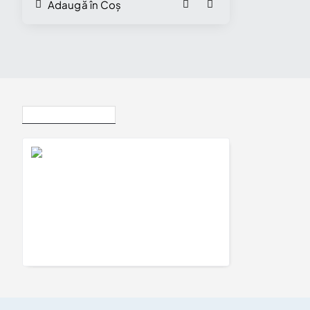
Adaugă în Coș
Vizualizate Recent
Verighete din Aur 18k sau Platina cu Diamante - model v185
12.960Lei