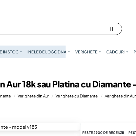
 IN STOC
INELE DE LOGODNA
VERIGHETE
CADOURI
P
n Aur 18k sau Platina cu Diamante
amante
Verighete din Aur
Verighete cu Diamante
Verighete din Au
PESTE 2900 DE RECENZII
PEST