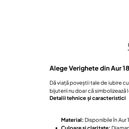
Alege Verighete din Aur 1
Dă viață poveștii tale de iubire c
bijuterii nu doar că simbolizează l
Detalii tehnice și caracteristici
Material:
Disponibile în Aur 
Culoare și claritate:
Diamant