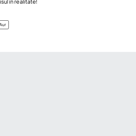
ul în realitate!
 Aur