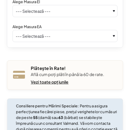
Alege Masura El
Alege Masura EA
Plătește în Rate!
Află cum poți plăti în până la 60 de rate.
Vezi toate opțiunile
Consiliere pentru Mărimi Speciale:
Pentru a asigura
perfecțiunea fiecărei piese, prețul verighetelor cu măsuri
de peste
55
(damă) sau
63
(bărbat) se stabilește
împreună cu un consultant Valmand. Vă vom contacta
după plasarea comenzii pentru a vă oferi o cotație exactă.