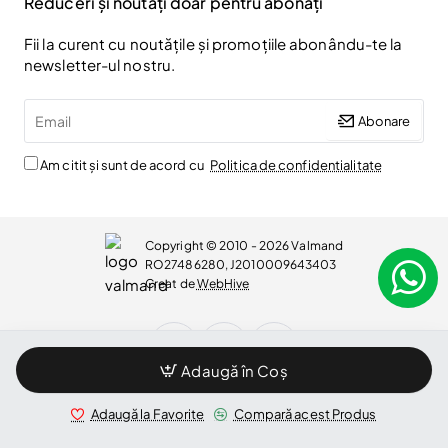
Reduceri și noutăți doar pentru abonați
Fii la curent cu noutățile și promoțiile abonându-te la
newsletter-ul nostru.
Email
Abonare
Am citit și sunt de acord cu
Politica de confidentialitate
Copyright © 2010 - 2026 Valmand
RO27486280, J2010009643403
Creat de
WebHive
Adaugă în Coș
WhatsApp
Adaugă la Favorite
Compară acest Produs
Bucuresti