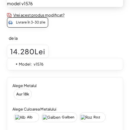
Vrei acest produs modificat?
Livrare în 3-30 zile
de la
14.280Lei
Model:
v1576
Alege Metalul
Aur 18k
Alege Culoarea Metalului
Alb
Galben
Roz