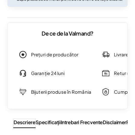
De ce de la Valmand?
Prețuri de producător
Livrare g
Garanție 24 luni
Retur simp
Bijuterii produse în România
Cumpărăt
Descriere
Specificaţii
Intrebari Frecvente
Disclaimer
Rev