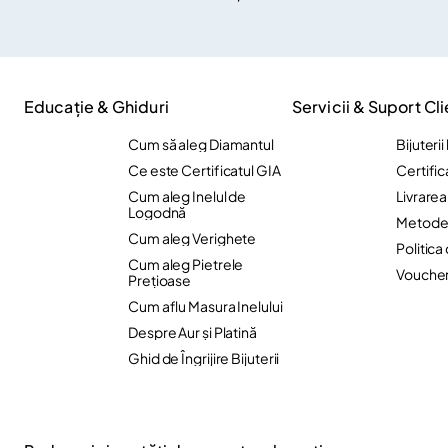
Educație & Ghiduri
Servicii & Suport Cli
Cum să aleg Diamantul
Bijuteri
Ce este Certificatul GIA
Certific
Cum aleg Inelul de
Livrare
Logodnă
Metode 
Cum aleg Verighete
Politica
Cum aleg Pietrele
Vouche
Preţioase
Cum aflu Masura Inelului
Despre Aur și Platină
Ghid de Îngrijire Bijuterii