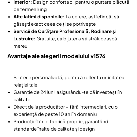
Interior:
Design confortabil pentru o purtare plăcută
pe termen lung
Alte latimi disponibile:
La cerere, astfel încât să
găsești exact ceea ce ți se potrivește
Servicii de Curățare Profesională, Rodinare și
Lustruire:
Gratuite, ca bijuteria să strălucească
mereu
Avantaje ale alegerii modelului v1576
Bijuterie personalizată, pentru a reflecta unicitatea
Reduceri și noutăți doar pentru abonați
relației tale
Fii la curent cu noutățile și promoțiile abonându-te
Garantie de 24 luni, asigurându-te că investești în
la newsletter-ul nostru.
calitate
Email
Direct de la producător – fără intermediari, cu o
Abonare
experiență de peste 10 ani în domeniu
Am citit și sunt de acord cu
Politica de confidentialitate
Producție într-o fabrică proprie, garantând
standarde înalte de calitate și design
Nu mai afișa.