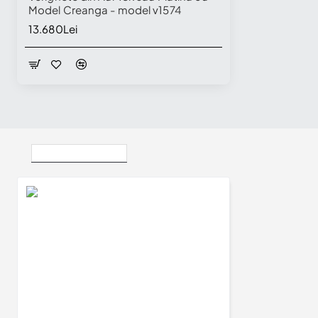
Model Creanga - model v1574
13.680Lei
Vizualizate Recent
Verighete Custom din Aur 18k cu Model Laser - model v1576
14.280Lei