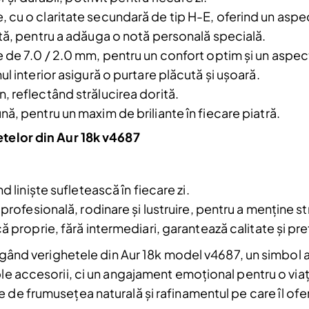
, cu o claritate secundară de tip H-E, oferind un aspec
Am citit și sunt de acord cu
Politica de
tă, pentru a adăuga o notă personală specială.
confidentialitate
e de 7.0 / 2.0 mm, pentru un confort optim și un aspect
l interior asigură o purtare plăcută și ușoară.
, reflectând strălucirea dorită.
a.
ă, pentru un maxim de briliante în fiecare piatră.
etelor din Aur 18k v4687
d liniște sufletească în fiecare zi.
profesională, rodinare și lustruire, pentru a menține str
ă proprie, fără intermediari, garantează calitate și pre
egând verighetele din Aur 18k model v4687, un simbol al iu
mple accesorii, ci un angajament emoțional pentru o v
 de frumusețea naturală și rafinamentul pe care îl ofe