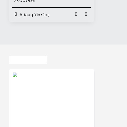
27.000Lei
Adaugă în Coș
Vizualizate Recent
Verighete din Aur 18k cu Model Laser inspirat din natura si Diamante - model v4687
21.000Lei