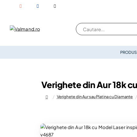
Cautare...
PRODUSE
Verighete din Aur 18k c
Verighete din Aur sau Platina cu Diamante
home