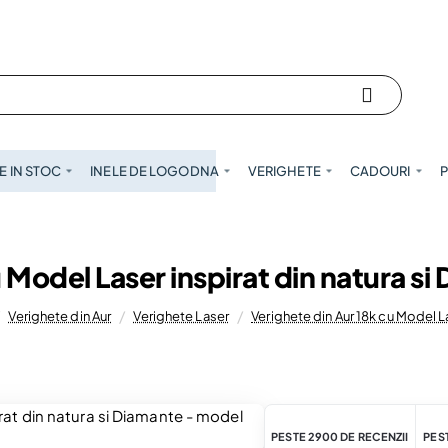
 IN STOC
INELE DE LOGODNA
VERIGHETE
CADOURI
P
u Model Laser inspirat din natura s
Verighete din Aur
Verighete Laser
Verighete din Aur 18k cu Model L
PESTE 2900 DE RECENZII
PEST