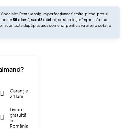
i Speciale:
Pentru a asigura perfecțiunea fiecărei piese, prețul
e peste
55
(damă) sau
63
(bărbat) se stabilește împreună cu un
om contacta după plasarea comenzii pentru a vă oferi o cotație
Valmand?
Garanție
24 luni
Livrare
gratuită
în
România