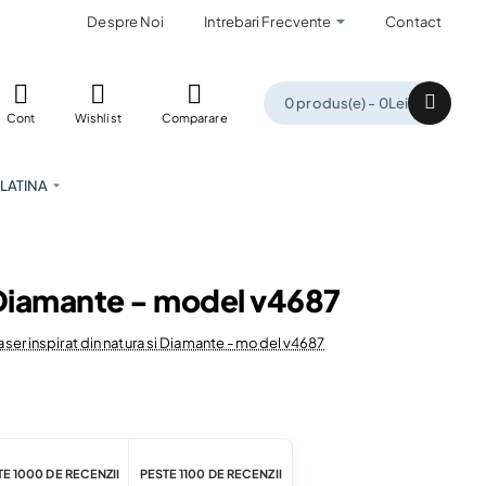
Despre Noi
Intrebari Frecvente
Contact
0 produs(e) - 0Lei
Cont
Wishlist
Comparare
LATINA
i Diamante - model v4687
aser inspirat din natura si Diamante - model v4687
E 1000 DE RECENZII
PESTE 1100 DE RECENZII