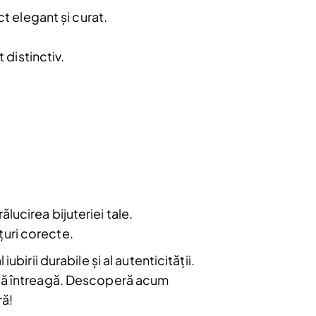
Abonare
t elegant și curat.
 distinctiv.
ălucirea bijuteriei tale.
țuri corecte.
birii durabile și al autenticității.
iață întreagă. Descoperă acum
ră!