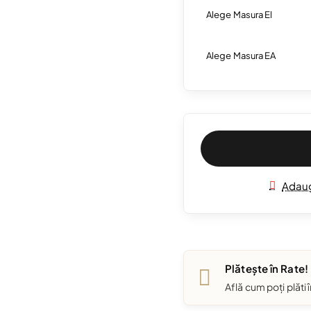
Alege Masura El
Alege Masura EA
Adaug
Plătește în Rate!
Află cum poți plăti 