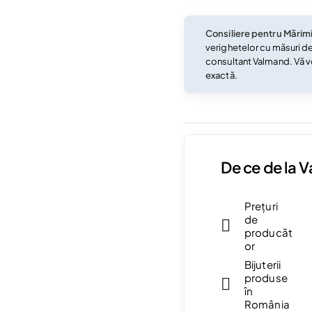
Consiliere pentru Mărim
verighetelor cu măsuri d
consultant Valmand. Vă v
exactă.
De ce de la 
Prețuri
de
producăt
or
Bijuterii
produse
în
România