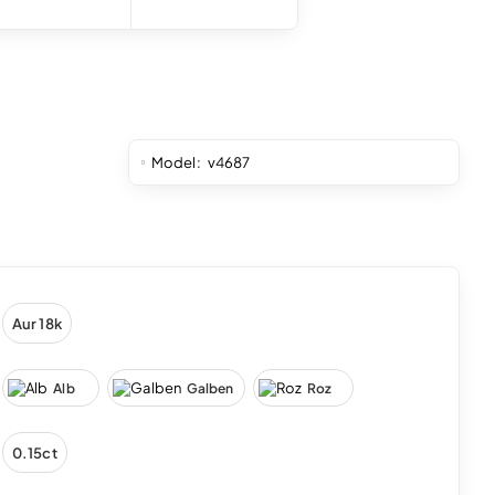
Model:
v4687
Aur 18k
Alb
Galben
Roz
0.15ct