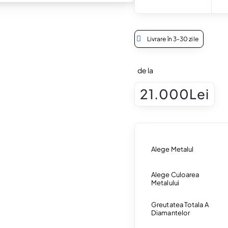
Livrare în 3-30 zile
de la
21.000Lei
Alege Metalul
Alege Culoarea
Metalului
Greutatea Totala A
Diamantelor