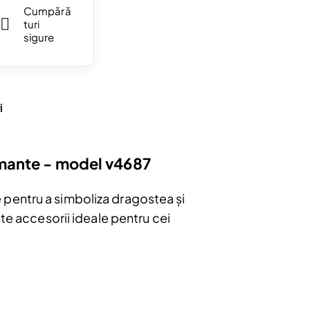
Cumpără
turi
sigure
i
iamante - model v4687
 pentru a simboliza dragostea și
ste accesorii ideale pentru cei
bonați
e
u.