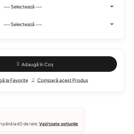
Adaugă în Coș
ă la Favorite
Compară acest Produs
în până la 60 de rate.
Vezi toate opțiunile