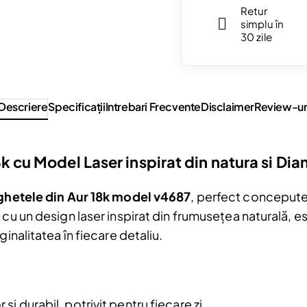
Retur
simplu în
30 zile
Descriere
Specificaţii
Intrebari Frecvente
Disclaimer
Review-ur
8k cu Model Laser inspirat din natura si D
ghetele din Aur 18k model v4687
, perfect concepute
 cu un design laser inspirat din frumusețea naturală, e
ginalitatea în fiecare detaliu.
Reduceri și noutăți doar pentru a
Fii la curent cu noutățile și promoțiil
abonându-te la newsletter-ul nostr
r și durabil, potrivit pentru fiecare zi.
Email