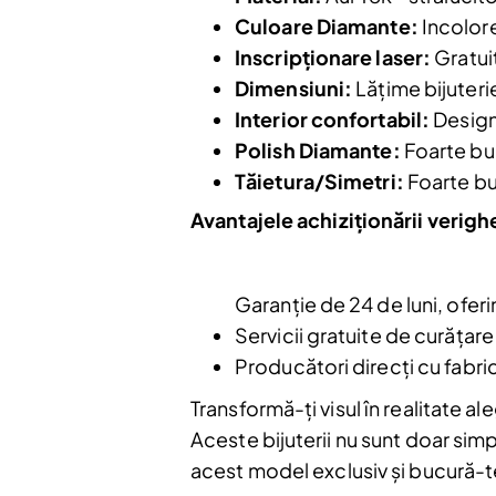
Culoare Diamante:
Incolore
Inscripționare laser:
Gratui
Dimensiuni:
Lățime bijuteri
Interior confortabil:
Designu
Polish Diamante:
Foarte bun
Nu mai afiș
Tăietura/Simetri:
Foarte bun
Avantajele achiziționării verigh
Garanție de 24 de luni, oferin
Servicii gratuite de curățare 
Producători direcți cu fabric
Transformă-ți visul în realitate al
Aceste bijuterii nu sunt doar si
acest model exclusiv și bucură-te