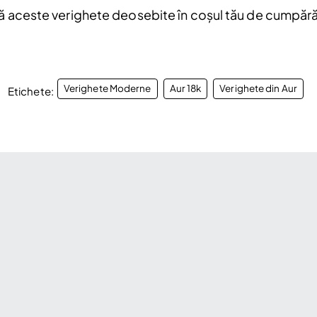
ă aceste verighete deosebite în coșul tău de cumpărătu
Verighete Moderne
Aur 18k
Verighete din Aur
Etichete: