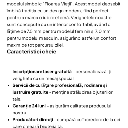
modelul simbolic "Floarea Vieții". Acest model deosebit
îmbină tradiția cu un design modern, fiind perfect
pentru a marca o iubire eternă. Verighetele noastre
sunt concepute cu un interior confortabil, având o
lățime de 7.5 mm pentru modelul feminin și 7.0 mm
pentru modelul masculin, asigurând astfel un confort
maxim pe tot parcursul zilei.
Caracteristici cheie
Inscripționare laser gratuită
- personalizează-ți
verigheta cu un mesaj special.
Servicii de curățare profesională, rodinare și
lustruire gratuite
- menține strălucirea bijuteriilor
tale.
Reduceri și noutăți doar pentru abonați
Garanție 24 luni
- asigurăm calitatea produsului
Fii la curent cu noutățile și promoțiile abonându-te
nostru.
la newsletter-ul nostru.
Producători direcți
- cumpără cu încredere de la cei
Email
care creează bijuteria ta.
Abonare