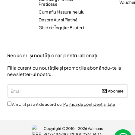
Vouche
Preţioase
Cum aflu Masura Inelului
Despre Aur și Platină
Ghid de Îngrijire Bijuterii
Reduceri și noutăți doar pentru abonați
Fii la curent cu noutățile și promoțiile abonându-te la
newsletter-ul nostru.
Email
Abonare
Am citit și sunt de acord cu
Politica de confidentialitate
Copyright © 2010 - 2026 Valmand
RO27486280, J2010009643403