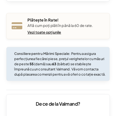
Plătește în Rate!
Află cum poți plăti în până la 60 de rate.
Vezi toate opțiunile
Consiliere pentru Mărimi Speciale:
Pentru a asigura
perfecțiunea fiecărei piese, prețul verighetelor cu măsuri
de peste
55
(damă) sau
63
(bărbat) se stabilește
împreună cu un consultant Valmand. Vă vom contacta
după plasarea comenzii pentru a vă oferi o cotație exactă.
De ce de la Valmand?