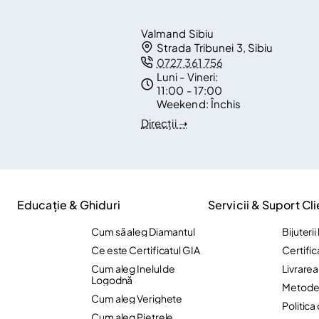
Valmand Sibiu
Strada Tribunei 3, Sibiu
0727 361 756
Luni - Vineri:
11:00 - 17:00
Weekend:
Închis
Direcții ➝
Educație & Ghiduri
Servicii & Suport Cli
Cum să aleg Diamantul
Bijuteri
Ce este Certificatul GIA
Certific
Cum aleg Inelul de
Livrare
Logodnă
Metode 
Cum aleg Verighete
Politica
Cum aleg Pietrele