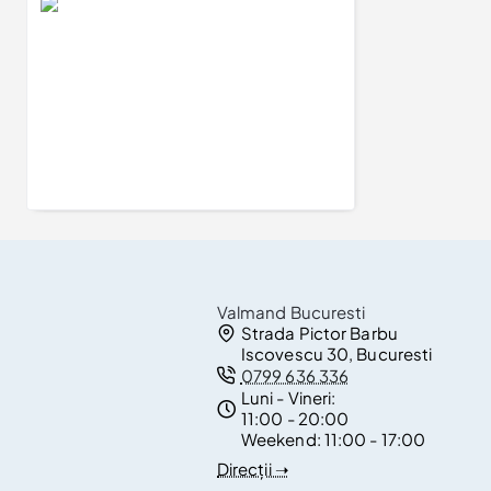
Verighete din Aur 18k sau Platina cu Model Floarea Vietii - model v142
17.400Lei
Valmand Bucuresti
Strada Pictor Barbu
Iscovescu 30, Bucuresti
0799 636 336
Luni - Vineri:
11:00 - 20:00
Weekend:
11:00 - 17:00
Direcții ➝