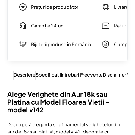
Prețuri de producător
Livrare g
Garanție 24 luni
Retur simp
Bijuterii produse în România
Cumpărăt
Descriere
Specificaţii
Intrebari Frecvente
Disclaimer
Rev
Alege Verighete din Aur 18k sau
Platina cu Model Floarea Vietii -
model v142
Descoperă eleganța și rafinamentul verighetelor din
aur de 18k sau platină, model v142, decorate cu