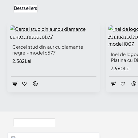
Bestsellers
🔥 Selling fast
Cercei stud din aur cu diamante
negre - model c577
Inel de logo
Platina cu D
2.382Lei
model i007
3.960Lei
Vizualizate Recent