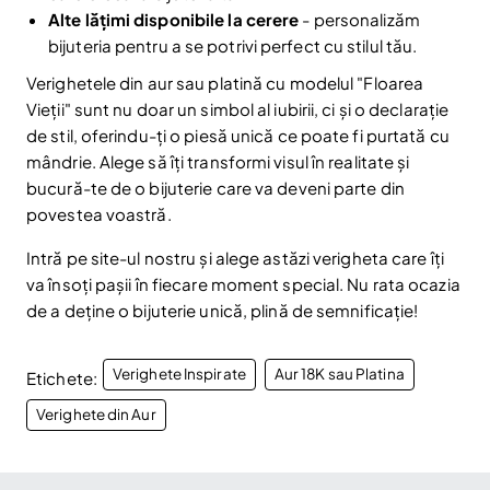
Alte lățimi disponibile la cerere
- personalizăm
Am citit și sunt de acord cu
Politica de confidentialitate
bijuteria pentru a se potrivi perfect cu stilul tău.
Nu mai afișa.
Verighetele din aur sau platină cu modelul "Floarea
Vieții" sunt nu doar un simbol al iubirii, ci și o declarație
de stil, oferindu-ți o piesă unică ce poate fi purtată cu
mândrie. Alege să îți transformi visul în realitate și
bucură-te de o bijuterie care va deveni parte din
povestea voastră.
Intră pe site-ul nostru și alege astăzi verigheta care îți
va însoți pașii în fiecare moment special. Nu rata ocazia
de a deține o bijuterie unică, plină de semnificație!
Verighete Inspirate
Aur 18K sau Platina
Etichete:
Verighete din Aur