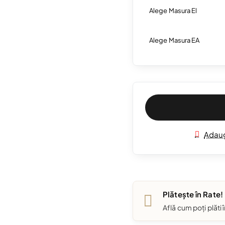
Alege Masura El
Alege Masura EA
Adaug
Plătește în Rate!
Află cum poți plăti 