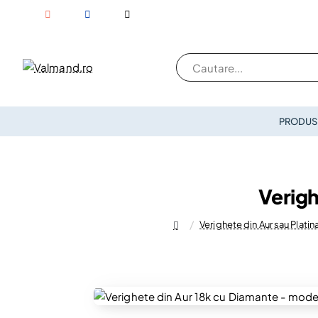
Cautare...
PRODUSE
Verigh
Verighete din Aur sau Plati
home