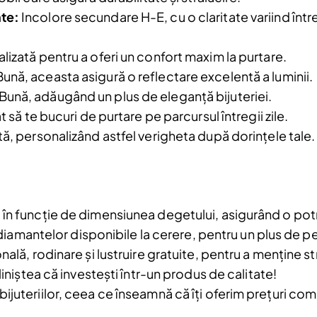
Am citit și sunt de acord cu
Politica de
te:
Incolore secundare H-E, cu o claritate variind într
confidentialitate
lizată pentru a oferi un confort maxim la purtare.
ună, aceasta asigură o reflectare excelentă a luminii.
a.
Bună, adăugând un plus de eleganță bijuteriei.
t să te bucuri de purtare pe parcursul întregii zile.
ă, personalizând astfel verigheta după dorințele tale.
în funcție de dimensiunea degetului, asigurând o potr
le diamantelor disponibile la cerere, pentru un plus de p
nală, rodinare și lustruire gratuite, pentru a menține st
liniștea că investești într-un produs de calitate!
juteriilor, ceea ce înseamnă că îți oferim prețuri comp