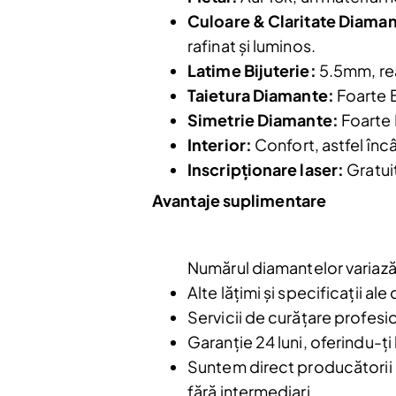
Culoare & Claritate Diaman
rafinat și luminos.
Latime Bijuterie:
5.5mm, rea
Taietura Diamante:
Foarte B
Nu mai afiș
Simetrie Diamante:
Foarte 
Interior:
Confort, astfel încâ
Inscripționare laser:
Gratuit
Avantaje suplimentare
Numărul diamantelor variază 
Alte lățimi și specificații a
Servicii de curățare profesio
Garanție 24 luni, oferindu-ți 
Suntem direct producătorii bi
fără intermediari.