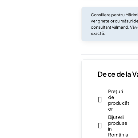
Consiliere pentru Mărim
verighetelor cu măsuri d
consultant Valmand. Vă v
exactă.
De ce de la 
Prețuri
de
producăt
or
Bijuterii
produse
în
România