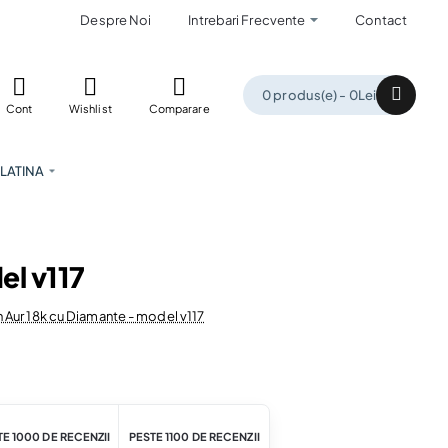
Despre Noi
Intrebari Frecvente
Contact
0 produs(e) - 0Lei
Cont
Wishlist
Comparare
LATINA
el v117
n Aur 18k cu Diamante - model v117
E 1000 DE RECENZII
PESTE 1100 DE RECENZII