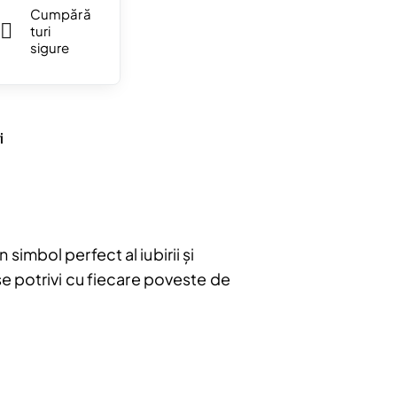
Cumpără
turi
sigure
i
imbol perfect al iubirii și
se potrivi cu fiecare poveste de
bonați
e
u.
Abonare