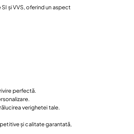
e SI și VVS, oferind un aspect
ivire perfectă.
ersonalizare.
rălucirea verighetei tale.
etitive și calitate garantată,