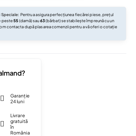
i Speciale:
Pentru a asigura perfecțiunea fiecărei piese, prețul
e peste
55
(damă) sau
63
(bărbat) se stabilește împreună cu un
om contacta după plasarea comenzii pentru a vă oferi o cotație
Valmand?
Garanție
24 luni
Livrare
gratuită
în
România