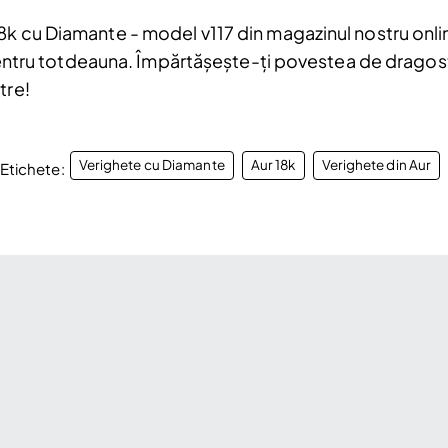
8k cu Diamante - model v117 din magazinul nostru onl
i pentru totdeauna. Împărtășește-ți povestea de dragost
tre!
Verighete cu Diamante
Aur 18k
Verighete din Aur
Etichete: