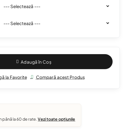
Adaugă în Coș
ă la Favorite
Compară acest Produs
în până la 60 de rate.
Vezi toate opțiunile