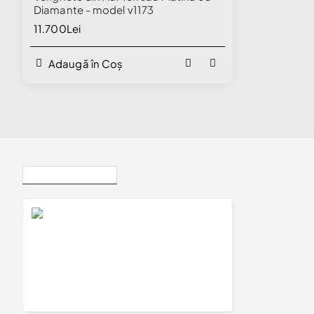
Diamante - model v1173
11.700Lei
Adaugă în Coș
Vizualizate Recent
Verighete din Aur 18k cu Diamante - model v117
17.040Lei