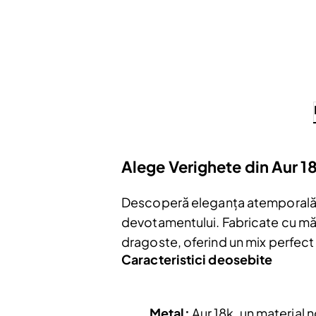
Alege Verighete din Aur 1
Descoperă eleganța atemporală a v
devotamentului. Fabricate cu măie
dragoste, oferind un mix perfect 
Caracteristici deosebite
Metal:
Aur 18k, un material no