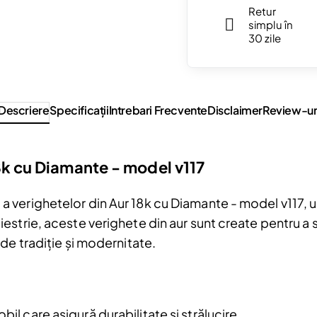
Retur
simplu în
30 zile
Descriere
Specificaţii
Intrebari Frecvente
Disclaimer
Review-ur
8k cu Diamante - model v117
erighetelor din Aur 18k cu Diamante - model v117, un s
strie, aceste verighete din aur sunt create pentru a 
Reduceri și noutăți doar pentru a
de tradiție și modernitate.
Fii la curent cu noutățile și promoțiil
abonându-te la newsletter-ul nostr
Email
bil care asigură durabilitate și strălucire.