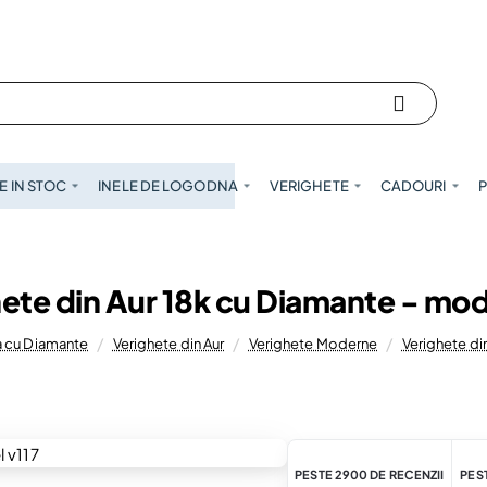
 IN STOC
INELE DE LOGODNA
VERIGHETE
CADOURI
P
ete din Aur 18k cu Diamante - mod
na cu Diamante
Verighete din Aur
Verighete Moderne
Verighete di
PESTE 2900 DE RECENZII
PEST