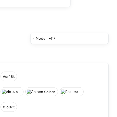
Model:
v117
Aur 18k
Alb
Galben
Roz
0.60ct